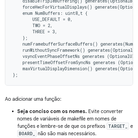
    disableTripleBuffering() generates(OptionalBoo
    forceHwcForVirtualDisplays() generates(Optiona
    enum NumBuffers: uint8_t {

        USE_DEFAULT = 0,

        TWO = 2,

        THREE = 3,

    };

    numFramebufferSurfaceBuffers() generates(NumBu
    runWithoutSyncFramework() generates(OptionalBo
    vsyncEventPhaseOffsetNs generates (OptionalUInt
    presentTimeOffsetFromSyncNs generates (Optiona
    maxVirtualDisplayDimension() generates(Optiona
Ao adicionar uma função:
Seja conciso com os nomes.
Evite converter
nomes de variáveis de makefile em nomes de
funções e lembre-se de que os prefixos
TARGET_
e
BOARD_
não são mais necessários.