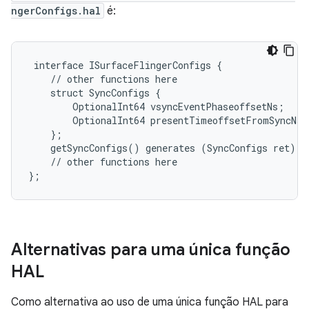
ngerConfigs.hal
é:
 interface ISurfaceFlingerConfigs {

    // other functions here

    struct SyncConfigs {

        OptionalInt64 vsyncEventPhaseoffsetNs;

        OptionalInt64 presentTimeoffsetFromSyncNs;

    };

    getSyncConfigs() generates (SyncConfigs ret);

    // other functions here

Alternativas para uma única função
HAL
Como alternativa ao uso de uma única função HAL para