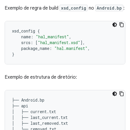
Exemplo de regra de build
xsd_config
no
Android.bp
:
xsd_config
{
name
:
"hal_manifest"
,
srcs
:
[
"hal_manifest.xsd"
],
package_name
:
"hal.manifest"
,
}
Exemplo de estrutura de diretório:
├── Android.bp

├── api

│   ├── current.txt

│   ├── last_current.txt

│   ├── last_removed.txt

│   └── removed.txt
