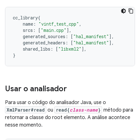
cc_library
{
name
:
"vintf_test_cpp"
,
srcs
:
[
"main.cpp"
],
generated_sources
:
[
"hal_manifest"
],
generated_headers
:
[
"hal_manifest"
],
shared_libs
:
[
"libxml2"
],
}
Usar o analisador
Para usar o código do analisador Java, use o
XmlParser#read
ou
read{
class-name
}
método para
retornar a classe do root elemento. A análise acontece
nesse momento.