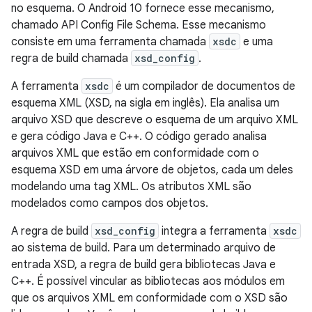
no esquema. O Android 10 fornece esse mecanismo,
chamado API Config File Schema. Esse mecanismo
consiste em uma ferramenta chamada
xsdc
e uma
regra de build chamada
xsd_config
.
A ferramenta
xsdc
é um compilador de documentos de
esquema XML (XSD, na sigla em inglês). Ela analisa um
arquivo XSD que descreve o esquema de um arquivo XML
e gera código Java e C++. O código gerado analisa
arquivos XML que estão em conformidade com o
esquema XSD em uma árvore de objetos, cada um deles
modelando uma tag XML. Os atributos XML são
modelados como campos dos objetos.
A regra de build
xsd_config
integra a ferramenta
xsdc
ao sistema de build. Para um determinado arquivo de
entrada XSD, a regra de build gera bibliotecas Java e
C++. É possível vincular as bibliotecas aos módulos em
que os arquivos XML em conformidade com o XSD são