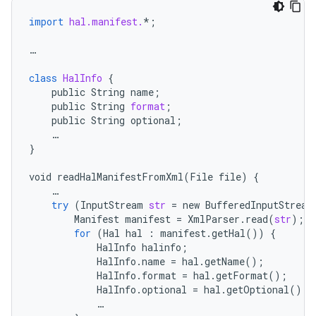
import
hal.manifest.
*
;
…
class
HalInfo
{
public
String
name
;
public
String
format
;
public
String
optional
;
…
}
void
readHalManifestFromXml
(
File
file
)
{
…
try
(
InputStream
str
=
new
BufferedInputStream
Manifest
manifest
=
XmlParser
.
read
(
str
);
for
(
Hal
hal
:
manifest
.
getHal
())
{
HalInfo
halinfo
;
HalInfo
.
name
=
hal
.
getName
();
HalInfo
.
format
=
hal
.
getFormat
();
HalInfo
.
optional
=
hal
.
getOptional
();
…