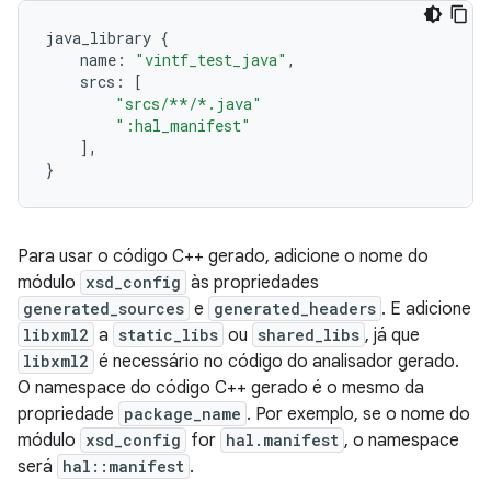
java_library
{
name
:
"vintf_test_java"
,
srcs
:
[
"srcs/**/*.java"
":hal_manifest"
],
}
Para usar o código C++ gerado, adicione o nome do
módulo
xsd_config
às propriedades
generated_sources
e
generated_headers
. E adicione
libxml2
a
static_libs
ou
shared_libs
, já que
libxml2
é necessário no código do analisador gerado.
O namespace do código C++ gerado é o mesmo da
propriedade
package_name
. Por exemplo, se o nome do
módulo
xsd_config
for
hal.manifest
, o namespace
será
hal::manifest
.