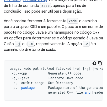
xsd_config no Android.bp
. Esta seção explica a interface
de linha de comando
xsdc
, apenas para fins de
conclusão. Isso pode ser útil para depuração.
Você precisa fornecer à ferramenta
xsdc
o caminho
para o arquivo XSD e um pacote. O pacote é um nome de
pacote no código Java e um namespace no código C++.
As opções para determinar se o código gerado é Java ou
C são
-j
ou
-c
, respectivamente. A opção
-o
é o
caminho do diretório de saída.
usage
:
xsdc
path
/
to
/
xsd_file
.
xsd
[
-
c
]
[
-
j
]
[
-
o
<
ar
-
c
,
--
cpp
Generate
C
++
code
.
-
j
,
--
java
Generate
Java
code
.
-
o
,
--
outDir
<
arg
>
Out
Directory
-
p
,
--
package
Package
name
of
the
generated
generated
C
++
file
and
header