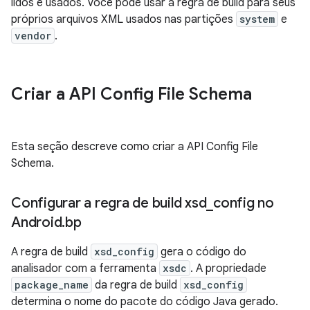
lidos e usados. Você pode usar a regra de build para seus
próprios arquivos XML usados nas partições
system
e
vendor
.
Criar a API Config File Schema
Esta seção descreve como criar a API Config File
Schema.
Configurar a regra de build xsd
_
config no
Android
.
bp
A regra de build
xsd_config
gera o código do
analisador com a ferramenta
xsdc
. A propriedade
package_name
da regra de build
xsd_config
determina o nome do pacote do código Java gerado.