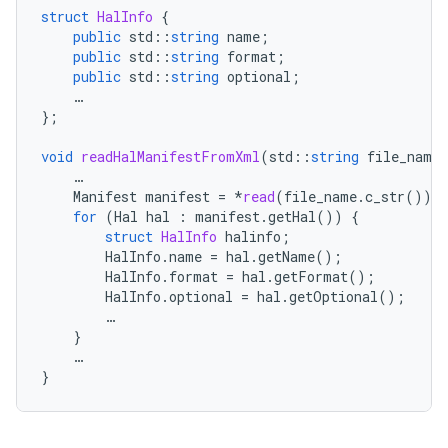
struct
HalInfo
{
public
std
::
string
name
;
public
std
::
string
format
;
public
std
::
string
optional
;
…
};
void
readHalManifestFromXml
(
std
::
string
file_name
…
Manifest
manifest
=
*
read
(
file_name
.
c_str
());
for
(
Hal
hal
:
manifest
.
getHal
())
{
struct
HalInfo
halinfo
;
HalInfo
.
name
=
hal
.
getName
();
HalInfo
.
format
=
hal
.
getFormat
();
HalInfo
.
optional
=
hal
.
getOptional
();
…
}
…
}