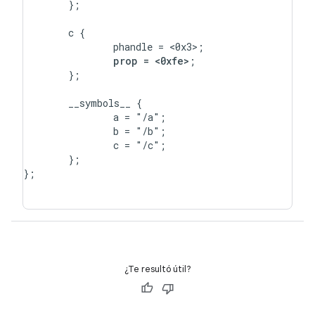
	};

	c {

		phandle = <0x3>;

prop = <0xfe>
;

	};

	__symbols__ {

		a = "/a";

		b = "/b";

		c = "/c";

	};

};

¿Te resultó útil?