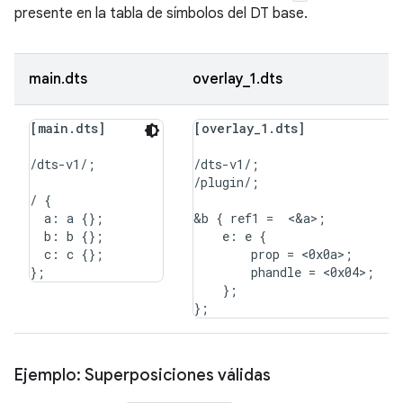
presente en la tabla de símbolos del DT base.
main.dts
overlay_1.dts
[main.dts]
[overlay_1.dts]
/dts-v1/;

/dts-v1/;

/plugin/;

/ {

  a: a {};

&b { ref1 =  <&a>;

  b: b {};

    e: e {

  c: c {};

        prop = <0x0a>;

        phandle = <0x04>;

    };

Ejemplo: Superposiciones válidas