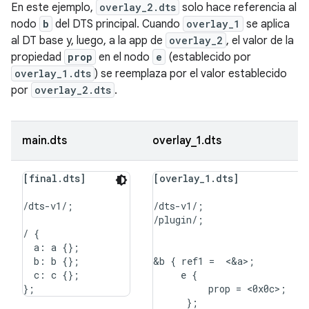
En este ejemplo,
overlay_2.dts
solo hace referencia al
nodo
b
del DTS principal. Cuando
overlay_1
se aplica
al DT base y, luego, a la app de
overlay_2
, el valor de la
propiedad
prop
en el nodo
e
(establecido por
overlay_1.dts
) se reemplaza por el valor establecido
por
overlay_2.dts
.
main.dts
overlay_1.dts
[final.dts]
[overlay_1.dts]
/dts-v1/;

/dts-v1/;

/plugin/;

/ {

  a: a {};

  b: b {};

&b { ref1 =  <&a>;

  c: c {};

     e {

          prop = <0x0c>;

      };
