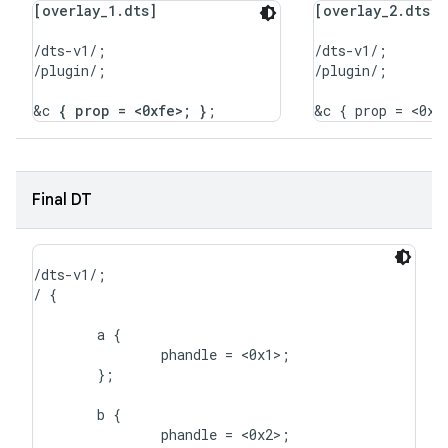
[overlay_1.dts]
[overlay_2.dts]
/dts-v1/;

/dts-v1/;

/plugin/;

/plugin/;

&c 
{ prop = <0xfe>; }
Final DT
/dts-v1/;

/ {

	a {

		phandle = <0x1>;

	};

	b {

		phandle = <0x2>;
