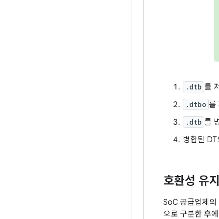
.dtb
를 
.dtbo
를
.dtb
를 
병합된 DT
호환성 유
SoC 공급업체의 
으로 구분한 후에