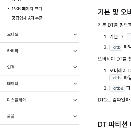
16KB 페이지 크기
기본 및 오
공급업체 API 수준
기본 DT를 빌드
오디오
기본 DT
.
.dtb
파일
카메라
오버레이 DT를 
연결
오버레이 
.dtb
파일
데이터
.dtbo
파
DTC로 컴파일하
디스플레이
글꼴
DT 파티션