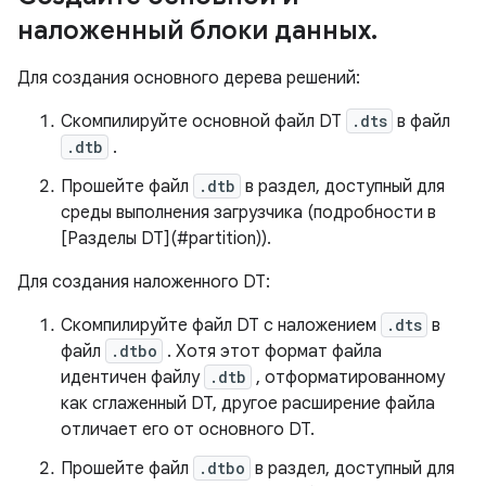
наложенный блоки данных
.
Для создания основного дерева решений:
Скомпилируйте основной файл DT
.dts
в файл
.dtb
.
Прошейте файл
.dtb
в раздел, доступный для
среды выполнения загрузчика (подробности в
[Разделы DT](#partition)).
Для создания наложенного DT:
Скомпилируйте файл DT с наложением
.dts
в
файл
.dtbo
. Хотя этот формат файла
идентичен файлу
.dtb
, отформатированному
как сглаженный DT, другое расширение файла
отличает его от основного DT.
Прошейте файл
.dtbo
в раздел, доступный для