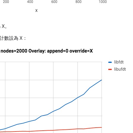
 X。
計數設為 X：