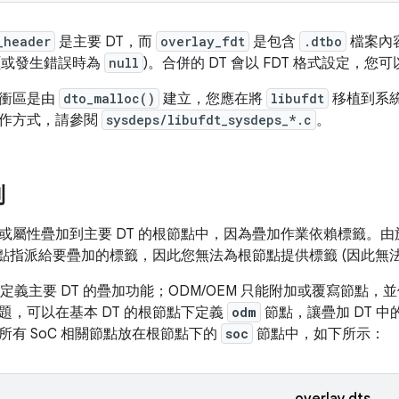
_header
是主要 DT，而
overlay_fdt
是包含
.dtbo
檔案內
 (或發生錯誤時為
null
)。合併的 DT 會以 FDT 格式設定，
緩衝區是由
dto_malloc()
建立，您應在將
libufdt
移植到系
作方式，請參閱
sysdeps/libufdt_sysdeps_*.c
。
制
或屬性疊加到主要 DT 的根節點中，因為疊加作業依賴標籤。由於
將節點指派給要疊加的標籤，因此您無法為根節點提供標籤 (因此無
須定義主要 DT 的疊加功能；ODM/OEM 只能附加或覆寫節點，並
題，可以在基本 DT 的根節點下定義
odm
節點，讓疊加 DT 中
所有 SoC 相關節點放在根節點下的
soc
節點中，如下所示：