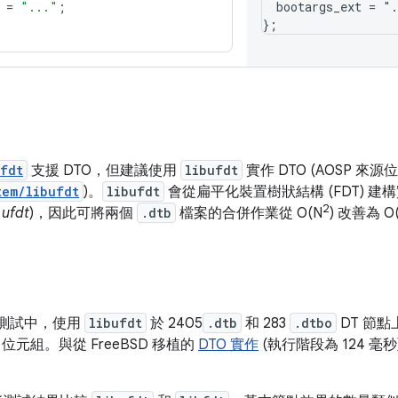
=
"..."
;
  bootargs_ext = ".
};
bfdt
支援 DTO，但建議使用
libufdt
實作 DTO (AOSP 來源
tem/libufdt
)。
libufdt
會從扁平化裝置樹狀結構 (FDT) 建
2
或
ufdt
)，因此可將兩個
.dtb
檔案的合併作業從 O(N
) 改善為 
內部測試中，使用
libufdt
於 2405
.dtb
和 283
.dtbo
DT 節
566 位元組。與從 FreeBSD 移植的
DTO 實作
(執行階段為 124 毫秒