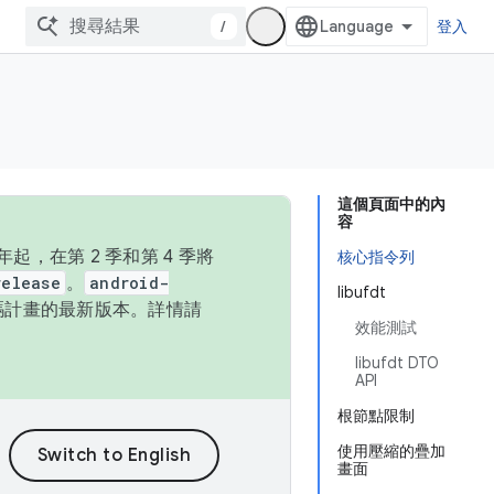
/
登入
這個頁面中的內
容
，在第 2 季和第 4 季將
核心指令列
release
。
android-
libufdt
始碼計畫的最新版本。詳情請
效能測試
libufdt DTO
API
根節點限制
使用壓縮的疊加
畫面