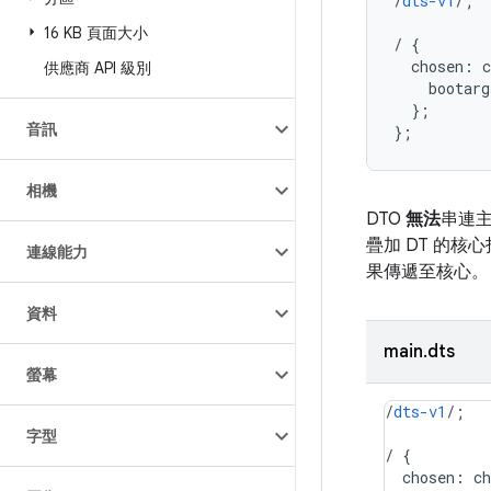
/
dts-v1
/;
16 KB 頁面大小
/
{
chosen
:
c
供應商 API 級別
bootarg
}
;
音訊
}
;
相機
DTO
無法
串連主
疊加 DT 的核
連線能力
果傳遞至核心。
資料
main.dts
螢幕
/
dts-v1
/;
字型
/
{
chosen
:
ch