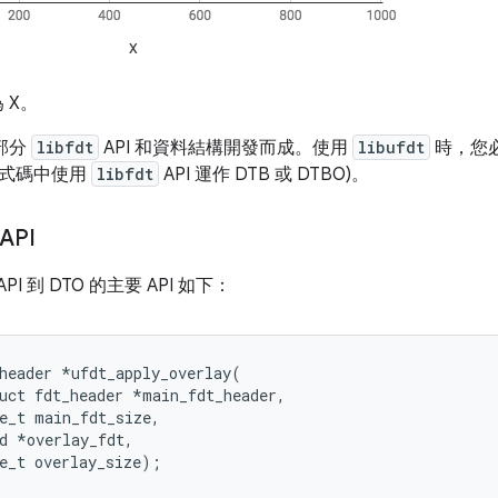
 X。
部分
libfdt
API 和資料結構開發而成。使用
libufdt
時，您
程式碼中使用
libfdt
API 運作 DTB 或 DTBO)。
 API
PI 到 DTO 的主要 API 如下：
header *ufdt_apply_overlay(

uct fdt_header *main_fdt_header,

e_t main_fdt_size,

d *overlay_fdt,

e_t overlay_size);