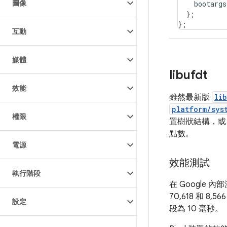
圖像
bootargs
}
;
}
;
互動
媒體
libufdt
效能
雖然最新版
li
platform/sys
權限
置樹狀結構，
點數。
電源
效能測試
執行階段
在 Google 
70,618 和 8,
設定
段為 10 毫秒。