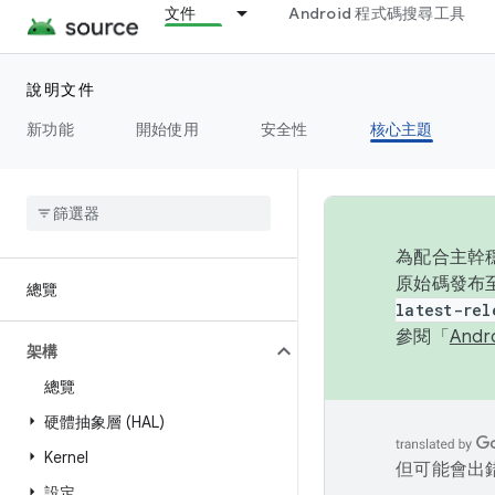
文件
Android 程式碼搜尋工具
說明文件
新功能
開始使用
安全性
核心主題
為配合主幹穩
原始碼發布至
總覽
latest-rel
參閱「
And
架構
總覽
硬體抽象層 (HAL)
Kernel
但可能會出
設定