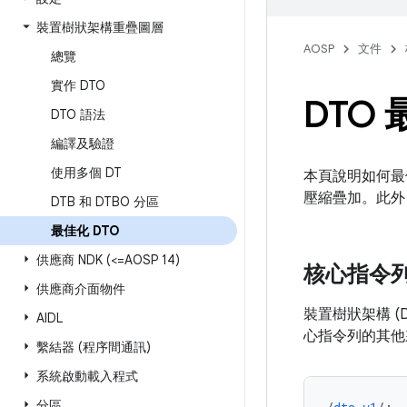
裝置樹狀架構重疊圖層
AOSP
文件
總覽
實作 DTO
DTO
DTO 語法
編譯及驗證
使用多個 DT
本頁說明如何最佳
壓縮疊加。此外
DTB 和 DTBO 分區
最佳化 DTO
供應商 NDK (<=AOSP 14)
核心指令
供應商介面物件
裝置樹狀架構 (
AIDL
心指令列的其他
繫結器 (程序間通訊)
系統啟動載入程式
分區