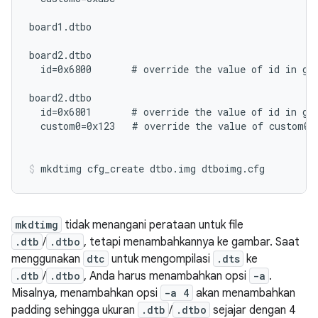
board1.dtbo

board2.dtbo

  id=0x6800       # override the value of id in glo
board2.dtbo

  id=0x6801       # override the value of id in glo
  custom0=0x123   # override the value of custom0 i
mkdtimg cfg_create dtbo.img dtboimg.cfg
mkdtimg
tidak menangani perataan untuk file
.dtb
/
.dtbo
, tetapi menambahkannya ke gambar. Saat
menggunakan
dtc
untuk mengompilasi
.dts
ke
.dtb
/
.dtbo
, Anda harus menambahkan opsi
-a
.
Misalnya, menambahkan opsi
-a 4
akan menambahkan
padding sehingga ukuran
.dtb
/
.dtbo
sejajar dengan 4