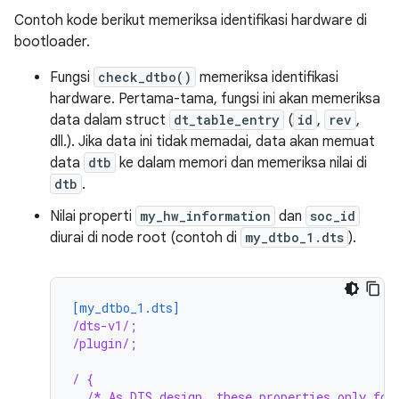
Contoh kode berikut memeriksa identifikasi hardware di
bootloader.
Fungsi
check_dtbo()
memeriksa identifikasi
hardware. Pertama-tama, fungsi ini akan memeriksa
data dalam struct
dt_table_entry
(
id
,
rev
,
dll.). Jika data ini tidak memadai, data akan memuat
data
dtb
ke dalam memori dan memeriksa nilai di
dtb
.
Nilai properti
my_hw_information
dan
soc_id
diurai di node root (contoh di
my_dtbo_1.dts
).
[my_dtbo_1.dts]
/dts-v1/;
/plugin/;
/ {
/* As DTS design, these properties only for