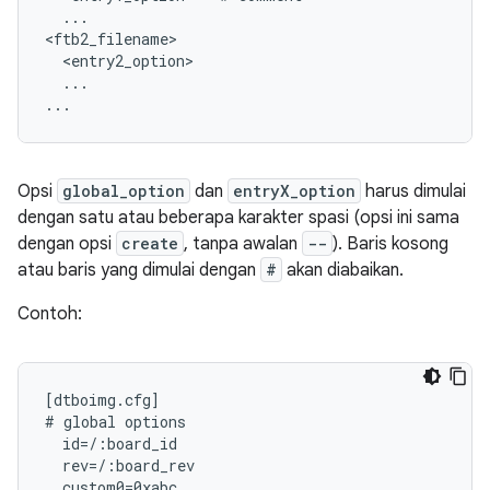
  ...

<ftb2_filename>

  <entry2_option>

  ...

...
Opsi
global_option
dan
entryX_option
harus dimulai
dengan satu atau beberapa karakter spasi (opsi ini sama
dengan opsi
create
, tanpa awalan
--
). Baris kosong
atau baris yang dimulai dengan
#
akan diabaikan.
Contoh:
[dtboimg.cfg]

# global options

  id=/:board_id

  rev=/:board_rev

  custom0=0xabc
