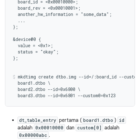
  board_id = <0x00010000>;

  board_rev = <0x00010001>;

  another_hw_information = "some_data";

  ...

};

&device@0 {

  value = <0x1>;

  status = "okay";

};

mkdtimg create dtbo.img --id=/:board_id --custom
  board1.dtbo \

  board2.dtbo --id=0x6800 \

dt_table_entry
pertama (
board1.dtbo
)
id
adalah
0x00010000
dan
custom[0]
adalah
0x00000abc
.