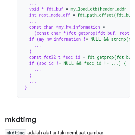
...
void * fdt_buf
=
my_load_dtb(header_addr + 
int root_node_off
=
fdt_path_offset(fdt_buf
...
const char *my_hw_information
=
(const char *)fdt_getprop(fdt_buf, root_n
if (my_hw_information !
=
NULL && strcmp(my
...
}
const fdt32_t *soc_id
=
fdt_getprop(fdt_buf
if (soc_id !
=
NULL && *soc_id != ...) {
...
}
...
}
mkdtimg
mkdtimg
adalah alat untuk membuat gambar