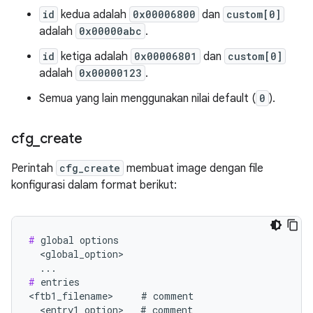
id
kedua adalah
0x00006800
dan
custom[0]
adalah
0x00000abc
.
id
ketiga adalah
0x00006801
dan
custom[0]
adalah
0x00000123
.
Semua yang lain menggunakan nilai default (
0
).
cfg
_
create
Perintah
cfg_create
membuat image dengan file
konfigurasi dalam format berikut:
#
 global options

  <global_option>

#
 entries

<ftb1_filename>     # comment

  <entry1_option>   # comment
