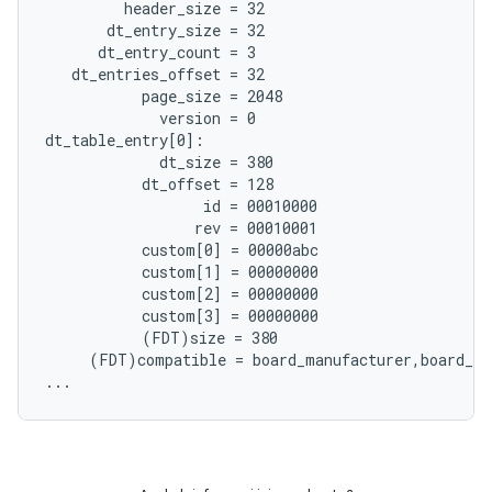
         header_size = 32

       dt_entry_size = 32

      dt_entry_count = 3

   dt_entries_offset = 32

           page_size = 2048

             version = 0

dt_table_entry[0]:

             dt_size = 380

           dt_offset = 128

                  id = 00010000

                 rev = 00010001

           custom[0] = 00000abc

           custom[1] = 00000000

           custom[2] = 00000000

           custom[3] = 00000000

           (FDT)size = 380

     (FDT)compatible = board_manufacturer,board_mo