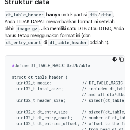
Struktur data
dt_table_header
hanya
untuk partisi
dtb
/
dtbo
;
Anda TIDAK DAPAT menambahkan format ini setelah
akhir
image.gz
. Jika memiliki satu DTB atau DTBO, Anda
harus tetap menggunakan format ini (dan
dt_entry_count
di
dt_table_header
adalah 1).
#
define DT_TABLE_MAGIC 0xd7b7ab1e

struct dt_table_header {

  uint32_t magic;             // DT_TABLE_MAGIC

  uint32_t total_size;        // includes dt_table_
                              // and all dtb/dtbo

  uint32_t header_size;       // sizeof(dt_table_he
  uint32_t dt_entry_size;     // sizeof(dt_table_en
  uint32_t dt_entry_count;    // number of dt_table
  uint32_t dt_entries_offset; // offset to the firs
                              // from head of dt_ta