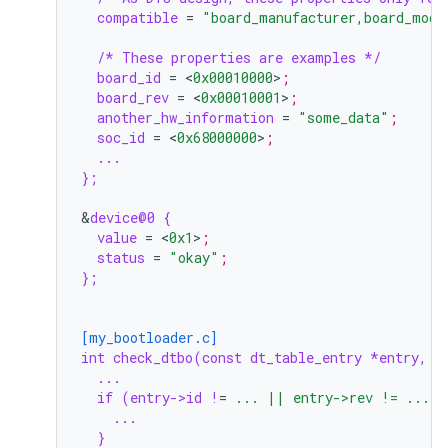
compatible
=
"board_manufacturer,board_mode
/* These properties are examples */
board_id
=
<
0x00010000
>
;
board_rev
=
<
0x00010001
>
;
another_hw_information
=
"some_data"
;
soc_id
=
<
0x68000000
>
;
...
};
&
device@0 {
value
=
<
0x1
>
;
status
=
"okay"
;
};
[my_bootloader.c]
int check_dtbo(const dt_table_entry *entry, u
...
if (entry->id !
=
... || entry->rev != ...) 
...
}