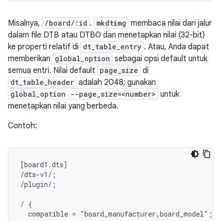
Misalnya,
/board/:id
.
mkdtimg
membaca nilai dari jalur
dalam file DTB atau DTBO dan menetapkan nilai (32-bit)
ke properti relatif di
dt_table_entry
. Atau, Anda dapat
memberikan
global_option
sebagai opsi default untuk
semua entri. Nilai default
page_size
di
dt_table_header
adalah 2048; gunakan
global_option --page_size=<number>
untuk
menetapkan nilai yang berbeda.
Contoh:
[board1.dts]

/dts-v1/;

/plugin/;

/ {

  compatible = "board_manufacturer,board_model";
