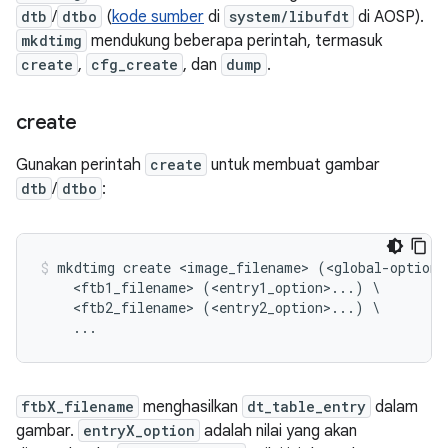
dtb
/
dtbo
(
kode sumber
di
system/libufdt
di AOSP).
mkdtimg
mendukung beberapa perintah, termasuk
create
,
cfg_create
, dan
dump
.
create
Gunakan perintah
create
untuk membuat gambar
dtb
/
dtbo
:
mkdtimg create <image_filename> (<global-option>
    <ftb1_filename> (<entry1_option>...) \

    <ftb2_filename> (<entry2_option>...) \

ftbX_filename
menghasilkan
dt_table_entry
dalam
gambar.
entryX_option
adalah nilai yang akan