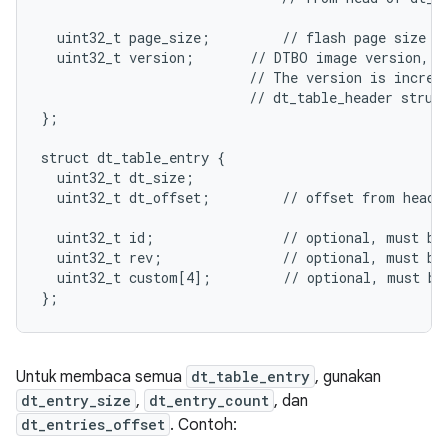
  uint32_t page_size;         // flash page size we
  uint32_t version;       // DTBO image version, th
                          // The version is increme
                          // dt_table_header struct
};

struct dt_table_entry {

  uint32_t dt_size;

  uint32_t dt_offset;         // offset from head o
  uint32_t id;                // optional, must be 
  uint32_t rev;               // optional, must be 
  uint32_t custom[4];         // optional, must be 
};
Untuk membaca semua
dt_table_entry
, gunakan
dt_entry_size
,
dt_entry_count
, dan
dt_entries_offset
. Contoh: