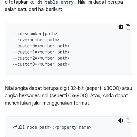
ditetapkan ke
dt_table_entry
. Nilai ini dapat berupa
salah satu dari hal berikut:
--id=<number|path>

--rev=<number|path>

--custom0=<number|path>

--custom1=<number|path>

--custom2=<number|path>

--custom3=<number|path>
Nilai angka dapat berupa digit 32-bit (seperti 68000) atau
angka heksadesimal (seperti 0x6800). Atau, Anda dapat
menentukan jalur menggunakan format:
<full_node_path>:<property_name>