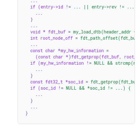
...
if (entry->id !
=
... || entry->rev != ...) 
...
}
...
void * fdt_buf
=
my_load_dtb(header_addr + 
int root_node_off
=
fdt_path_offset(fdt_buf
...
const char *my_hw_information
=
(const char *)fdt_getprop(fdt_buf, root_n
if (my_hw_information !
=
NULL && strcmp(my
...
}
const fdt32_t *soc_id
=
fdt_getprop(fdt_buf
if (soc_id !
=
NULL && *soc_id != ...) {
...
}
...
}