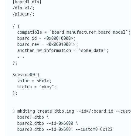
[board1.dts]

/dts-v1/;

/plugin/;

/ {

  compatible = "board_manufacturer,board_model";

  board_id = <0x00010000>;

  board_rev = <0x00010001>;

  another_hw_information = "some_data";

  ...

};

&device@0 {

  value = <0x1>;

  status = "okay";

};

mkdtimg create dtbo.img --id=/:board_id --custom
  board1.dtbo \

  board2.dtbo --id=0x6800 \
