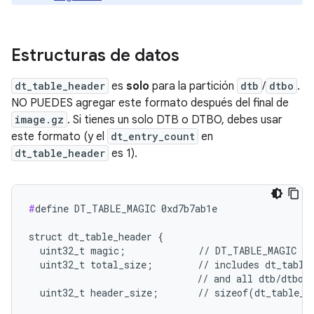
Estructuras de datos
dt_table_header
es
solo
para la partición
dtb
/
dtbo
.
NO PUEDES agregar este formato después del final de
image.gz
. Si tienes un solo DTB o DTBO, debes usar
este formato (y el
dt_entry_count
en
dt_table_header
es 1).
#
define DT_TABLE_MAGIC 0xd7b7ab1e

struct dt_table_header {

  uint32_t magic;             // DT_TABLE_MAGIC

  uint32_t total_size;        // includes dt_table_
                              // and all dtb/dtbo

  uint32_t header_size;       // sizeof(dt_table_he