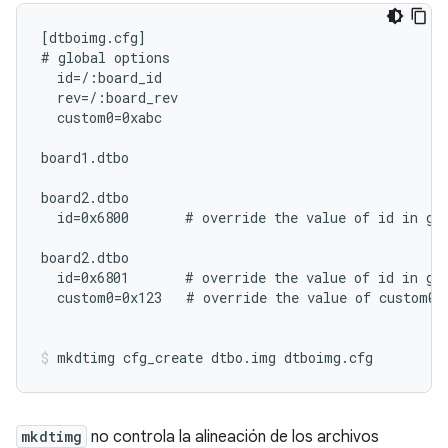
[dtboimg.cfg]

# global options

  id=/:board_id

  rev=/:board_rev

  custom0=0xabc

board1.dtbo

board2.dtbo

  id=0x6800       # override the value of id in glo
board2.dtbo

  id=0x6801       # override the value of id in glo
  custom0=0x123   # override the value of custom0 i
mkdtimg cfg_create dtbo.img dtboimg.cfg
mkdtimg
no controla la alineación de los archivos