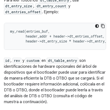
Para leer todos los
dt_table_entry
, usa
dt_entry_size
,
dt_entry_count
y
dt_entries_offset
. Ejemplo:
my_read
(
entries_buf
,
header_addr
+
header
-
>
dt_entries_offset
,
header
-
>
dt_entry_size
*
header
-
>
dt_entry_c
id
,
rev
y
custom
en
dt_table_entry
son
identificaciones de hardware opcionales del árbol de
dispositivos que el bootloader puede usar para identificar
de manera eficiente la DTB o DTBO que se cargará. Si el
bootloader requiere información adicional, colócala en el
DTB o DTBO, donde el bootloader puede leerla a través
del análisis de DTB o DTBO (consulta el código de
muestra a continuación).