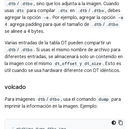
.dtb
/
.dtbo
, sino que los adjunta a la imagen. Cuando
usas
dtc
para compilar
.dts
en
.dtb
/
.dtbo
, debes
agregar la opción
-a
. Por ejemplo, agregar la opción
-a
4
agrega padding para que el tamaño de
.dtb
/
.dtbo
se alinee a 4 bytes.
Varias entradas de la tabla DT pueden compartir un
.dtb
/
.dtbo
. Si usas el mismo nombre de archivo para
diferentes entradas, se almacenará solo un contenido en
la imagen con el mismo
dt_offset
y
dt_size
. Esto es
útil cuando se usa hardware diferente con DT idénticos.
volcado
Para imágenes
dtb
/
dtbo
, usa el comando
dump
para
imprimir la información en la imagen. Ejemplo:
mkdtimg dump dtbo.img