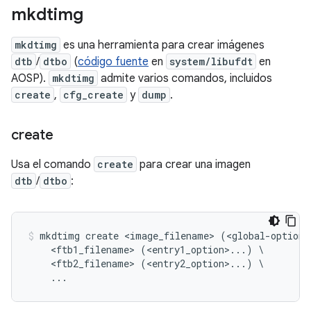
mkdtimg
mkdtimg
es una herramienta para crear imágenes
dtb
/
dtbo
(
código fuente
en
system/libufdt
en
AOSP).
mkdtimg
admite varios comandos, incluidos
create
,
cfg_create
y
dump
.
create
Usa el comando
create
para crear una imagen
dtb
/
dtbo
:
mkdtimg create <image_filename> (<global-option>
    <ftb1_filename> (<entry1_option>...) \

    <ftb2_filename> (<entry2_option>...) \
