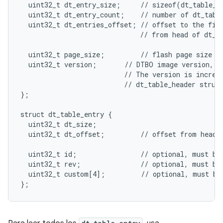
  uint32_t dt_entry_size;     // sizeof(dt_table_en
  uint32_t dt_entry_count;    // number of dt_table
  uint32_t dt_entries_offset; // offset to the firs
                              // from head of dt_ta
  uint32_t page_size;         // flash page size we
  uint32_t version;       // DTBO image version, th
                          // The version is increme
                          // dt_table_header struct
};

struct dt_table_entry {

  uint32_t dt_size;

  uint32_t dt_offset;         // offset from head o
  uint32_t id;                // optional, must be 
  uint32_t rev;               // optional, must be 
  uint32_t custom[4];         // optional, must be 
};