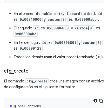
En el primer
dt_table_entry
(
board1.dtbo
),
id
es
0x00010000
y
custom[0]
es
0x00000abc
.
El segundo
id
es
0x00006800
y
custom[0]
es
0x00000abc
.
En tercer lugar,
id
es
0x00006801
y
custom[0]
es
0x00000123
.
Todos los demás usan el valor predeterminado (
0
).
cfg
_
create
El comando
cfg_create
crea una imagen con un archivo
de configuración en el siguiente formato:
#
 global options
