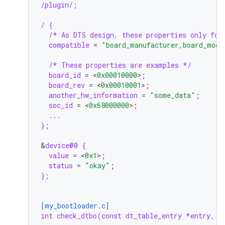
/plugin/;
/ {
/* As DTS design, these properties only for
compatible
=
"board_manufacturer,board_mode
/* These properties are examples */
board_id
=
<
0x00010000
>
;
board_rev
=
<
0x00010001
>
;
another_hw_information
=
"some_data"
;
soc_id
=
<
0x68000000
>
;
...
};
&
device@0 {
value
=
<
0x1
>
;
status
=
"okay"
;
};
[my_bootloader.c]
int check_dtbo(const dt_table_entry *entry, u