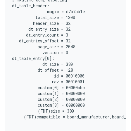
dt_table_header:

               magic = d7b7ab1e

          total_size = 1300

         header_size = 32

       dt_entry_size = 32

      dt_entry_count = 3

   dt_entries_offset = 32

           page_size = 2048

             version = 0

dt_table_entry[0]:

             dt_size = 380

           dt_offset = 128

                  id = 00010000

                 rev = 00010001

           custom[0] = 00000abc

           custom[1] = 00000000

           custom[2] = 00000000

           custom[3] = 00000000

           (FDT)size = 380

     (FDT)compatible = board_manufacturer,board_mo