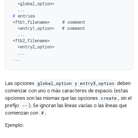
  <global_option>

#
 entries

<ftb1_filename>     # comment

  <entry1_option>   # comment

  ...

<ftb2_filename>

  <entry2_option>

  ...

...
Las opciones
global_option
y
entryX_option
deben
comenzar con uno o más caracteres de espacio (estas
opciones son las mismas que las opciones
create
, sin el
prefijo
--
). Se ignoran las líneas vacías o las líneas que
comienzan con
#
.
Ejemplo: