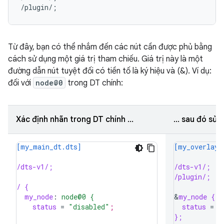
/plugin/;
Từ đây, bạn có thể nhắm đến các nút cần được phủ bằng
cách sử dụng một giá trị tham chiếu. Giá trị này là một
đường dẫn nút tuyệt đối có tiền tố là ký hiệu và (&). Ví dụ:
đối với
node@0
trong DT chính:
Xác định nhãn trong DT chính ...
... sau đó sử
[my_main_dt.dts]
[my_overlay_
/dts-v1/;
/dts-v1/;
/plugin/;
/ {
my_node
:
node@0 {
&
my_node {
status
=
"disabled"
;
status
=
"
};