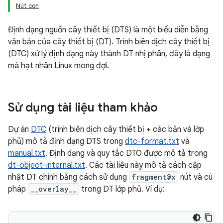
Nút con
Định dạng nguồn cây thiết bị (DTS) là một biểu diễn bằng
văn bản của cây thiết bị (DT). Trình biên dịch cây thiết bị
(DTC) xử lý định dạng này thành DT nhị phân, đây là dạng
mà hạt nhân Linux mong đợi.
Sử dụng tài liệu tham khảo
Dự án
DTC
(trình biên dịch cây thiết bị + các bản vá lớp
phủ) mô tả định dạng DTS trong
dtc-format.txt
và
manual.txt
. Định dạng và quy tắc DTO được mô tả trong
dt-object-internal.txt
. Các tài liệu này mô tả cách cập
nhật DT chính bằng cách sử dụng
fragment@x
nút và cú
pháp
__overlay__
trong DT lớp phủ. Ví dụ: