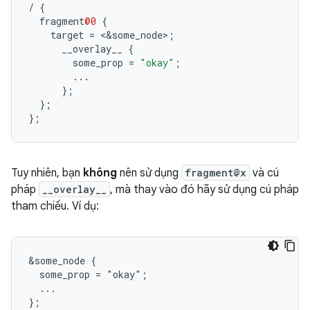
/
{
fragment
@0
{
target
=
<&
some_node
>
;
__overlay__
{
some_prop
=
"okay"
;
...
};
};
};
Tuy nhiên, bạn
không
nên sử dụng
fragment@x
và cú
pháp
__overlay__
, mà thay vào đó hãy sử dụng cú pháp
tham chiếu. Ví dụ:
&some_node {

  some_prop = "okay";

  ...

};