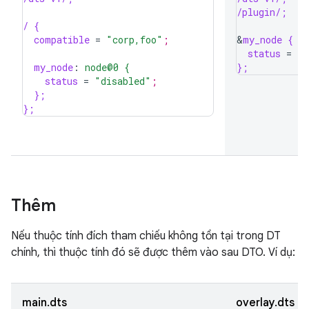
/plugin/;
/ {
compatible
=
"corp,foo"
;
&
my_node {
status
=
"o
my_node
:
node@0 {
};
status
=
"disabled"
;
};
};
Thêm
Nếu thuộc tính đích tham chiếu không tồn tại trong DT
chính, thì thuộc tính đó sẽ được thêm vào sau DTO. Ví dụ:
main.dts
overlay.dts