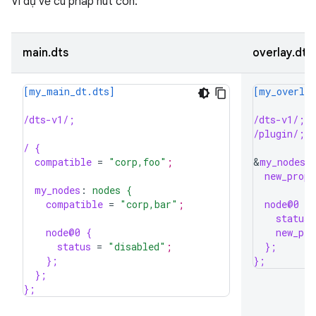
Ví dụ về cú pháp nút con:
main.dts
overlay.dts
[my_main_dt.dts]
[my_overlay
/dts-v1/;
/dts-v1/;
/plugin/;
/ {
compatible
=
"corp,foo"
;
&
my_nodes 
new_prop1
my_nodes
:
nodes {
compatible
=
"corp,bar"
;
node@0 {
status
node@0 {
new_pro
status
=
"disabled"
;
};
};
};
};
};