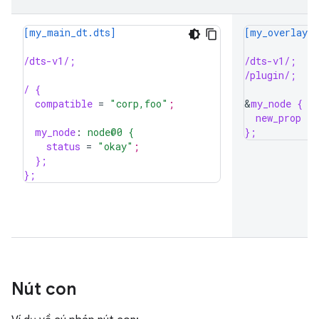
[my_main_dt.dts]
[my_overlay_d
/dts-v1/;
/dts-v1/;
/plugin/;
/ {
compatible
=
"corp,foo"
;
&
my_node {
new_prop
=
my_node
:
node@0 {
};
status
=
"okay"
;
};
};
Nút con