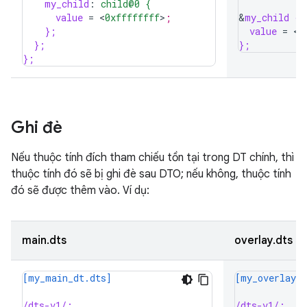
my_child
:
child@0 {
value
=
<
0xffffffff
>
;
&
my_child {
};
value
=
<
0
};
};
};
Ghi đè
Nếu thuộc tính đích tham chiếu tồn tại trong DT chính, thì
thuộc tính đó sẽ bị ghi đè sau DTO; nếu không, thuộc tính
đó sẽ được thêm vào. Ví dụ:
main.dts
overlay.dts
[my_main_dt.dts]
[my_overlay_d
/dts-v1/;
/dts-v1/;