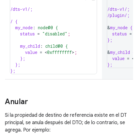
/dts-v1/;
/dts-v1/;
/plugin/;
/ {
my_node
:
node@0 {
&
my_node {
status
=
"disabled"
;
status
=
"
};
my_child
:
child@0 {
value
=
<
0xffffffff
>
;
&
my_child {
};
value
=
<
0
};
};
};
Anular
Si la propiedad de destino de referencia existe en el DT
principal, se anula después del DTO; de lo contrario, se
agrega. Por ejemplo: