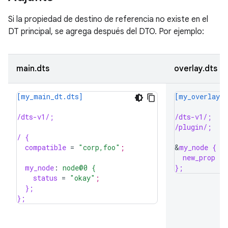
Si la propiedad de destino de referencia no existe en el
DT principal, se agrega después del DTO. Por ejemplo:
main.dts
overlay.dts
[my_main_dt.dts]
[my_overlay_d
/dts-v1/;
/dts-v1/;
/plugin/;
/ {
compatible
=
"corp,foo"
;
&
my_node {
new_prop
=
my_node
:
node@0 {
};
status
=
"okay"
;
};
};