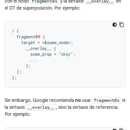
con el nodo
fragment@x
y la sintaxis
__overlay__
en
el DT de superposición. Por ejemplo:
/
{
fragment
@0
{
target
=
<&
some_node
>
;
__overlay__
{
some_prop
=
"okay"
;
...
};
};
};
Sin embargo, Google recomienda
no
usar
fragment@x
ni
la sintaxis
__overlay__
, sino la sintaxis de referencia.
Por ejemplo: