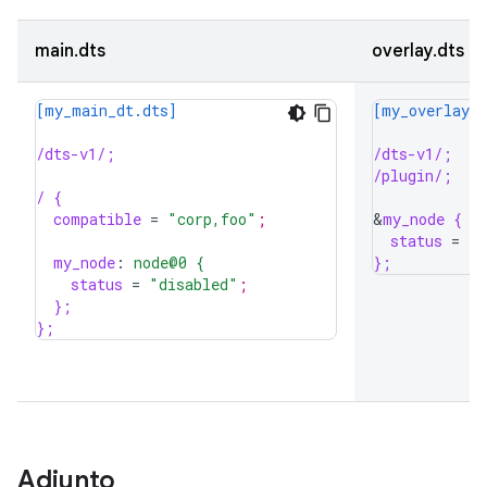
main.dts
overlay.dts
[my_main_dt.dts]
[my_overlay_d
/dts-v1/;
/dts-v1/;
/plugin/;
/ {
compatible
=
"corp,foo"
;
&
my_node {
status
=
"o
my_node
:
node@0 {
};
status
=
"disabled"
;
};
};
Adjunto