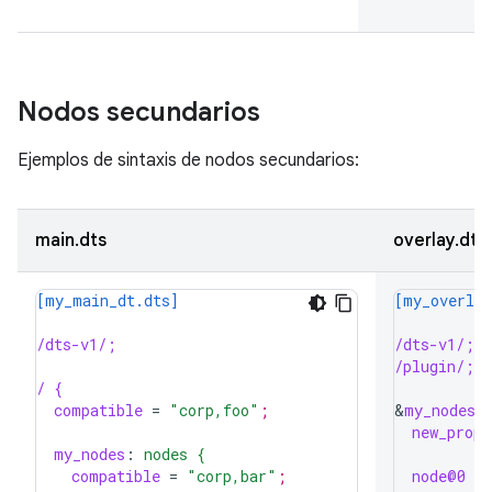
Nodos secundarios
Ejemplos de sintaxis de nodos secundarios:
main.dts
overlay.dts
[my_main_dt.dts]
[my_overlay
/dts-v1/;
/dts-v1/;
/plugin/;
/ {
compatible
=
"corp,foo"
;
&
my_nodes 
new_prop1
my_nodes
:
nodes {
compatible
=
"corp,bar"
;
node@0 {