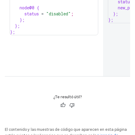
status
node@0 {
new_pro
status
=
"disabled"
;
};
};
};
};
};
¿Te resultó útil?
El contenido y las muestras de código que aparecen en esta página