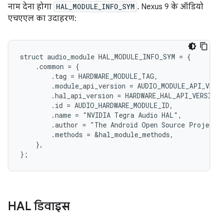
नाम देना होगा
HAL_MODULE_INFO_SYM
. Nexus 9 के ऑडियो
एचएएल का उदाहरण:
struct audio_module HAL_MODULE_INFO_SYM = {

    .common = {

        .tag = HARDWARE_MODULE_TAG,

        .module_api_version = AUDIO_MODULE_API_VERS
        .hal_api_version = HARDWARE_HAL_API_VERSION
        .id = AUDIO_HARDWARE_MODULE_ID,

        .name = "NVIDIA Tegra Audio HAL",

        .author = "The Android Open Source Project"
        .methods = &hal_module_methods,

    },

HAL डिवाइस