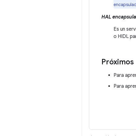
encapsulad
HAL encapsul
Es un ser
o HIDL par
Próximos
Para apre
Para apre