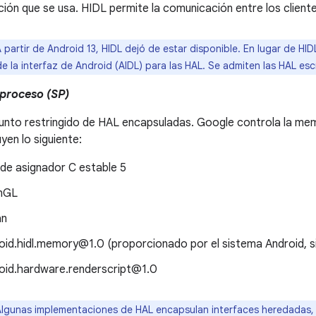
ón que se usa. HIDL permite la comunicación entre los cliente
 partir de Android 13, HIDL dejó de estar disponible. En lugar de HI
de la interfaz de Android (AIDL) para las HAL. Se admiten las HAL es
proceso (SP)
junto restringido de HAL encapsuladas. Google controla la me
uyen lo siguiente:
de asignador C estable 5
nGL
an
oid.hidl.memory@1.0 (proporcionado por el sistema Android, 
oid.hardware.renderscript@1.0
lgunas implementaciones de HAL encapsulan interfaces heredadas,