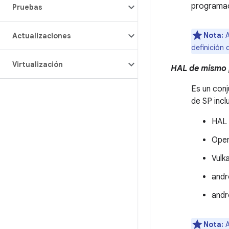
programaci
Pruebas
Nota:
A
Actualizaciones
definición 
Virtualización
HAL de mismo 
Es un con
de SP incl
HAL 
Ope
Vulk
andr
andr
Nota:
A