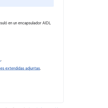
psuló en un encapsulador AIDL
L
.
ces extendidas adjuntas
.