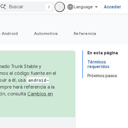
/
Acceder
s Android
Automotive
Referencia
En esta página
Términos
mado Trunk Stable y
requeridos
emos el código fuente en el
Próximos pasos
uir a él, usa
android-
empre hará referencia a la
ión, consulta
Cambios en