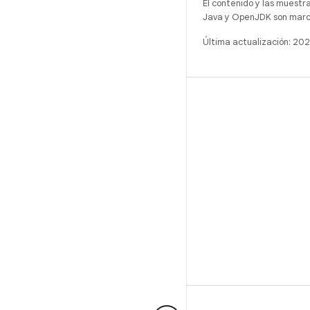
El contenido y las muestr
Java y OpenJDK son marca
Última actualización: 20
COMPILACIÓN
Repositorio de Android
Requisitos
Descarga
Vista previa de los objetos binarios
Imágenes de fábrica
Objetos binarios del controlador