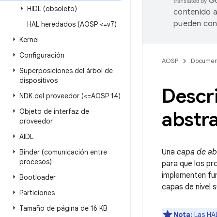
HIDL (obsoleto)
contenido a
pueden cont
HAL heredados (AOSP <=v7)
Kernel
Configuración
AOSP
Documen
Superposiciones del árbol de
dispositivos
Descri
NDK del proveedor (<=AOSP 14)
Objeto de interfaz de
abstr
proveedor
AIDL
Una
capa de ab
Binder (comunicación entre
procesos)
para que los p
implementen func
Bootloader
capas de nivel s
Particiones
Tamaño de página de 16 KB
Nota:
Las HAL