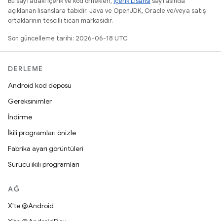
Bu sayfadaki içerik ve kod örnekleri,
İçerik Lisansı
sayfasında
açıklanan lisanslara tabidir. Java ve OpenJDK, Oracle ve/veya satış
ortaklarının tescilli ticari markasıdır.
Son güncelleme tarihi: 2026-06-18 UTC.
DERLEME
Android kod deposu
Gereksinimler
İndirme
İkili programları önizle
Fabrika ayarı görüntüleri
Sürücü ikili programları
AĞ
X'te @Android