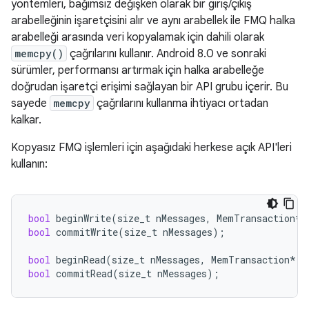
yöntemleri, bağımsız değişken olarak bir giriş/çıkış
arabelleğinin işaretçisini alır ve aynı arabellek ile FMQ halka
arabelleği arasında veri kopyalamak için dahili olarak
memcpy()
çağrılarını kullanır. Android 8.0 ve sonraki
sürümler, performansı artırmak için halka arabelleğe
doğrudan işaretçi erişimi sağlayan bir API grubu içerir. Bu
sayede
memcpy
çağrılarını kullanma ihtiyacı ortadan
kalkar.
Kopyasız FMQ işlemleri için aşağıdaki herkese açık API'leri
kullanın:
bool
beginWrite
(
size_t
nMessages
,
MemTransaction
*
bool
commitWrite
(
size_t
nMessages
);
bool
beginRead
(
size_t
nMessages
,
MemTransaction
*
m
bool
commitRead
(
size_t
nMessages
);