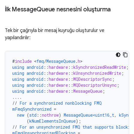
İlk Message
Queue nesnesini oluşturma
Tek bir çağrıyla bir mesaj kuyruğu oluşturulur ve
yapılandırılır:
#
include
<
fmq
/
MessageQueue
.
h
using
android
::
hardware
::
kSynchronizedReadWrite
;
using
android
::
hardware
::
kUnsynchronizedWrite
;
using
android
::
hardware
::
MQDescriptorSync
;
using
android
::
hardware
::
MQDescriptorUnsync
;
using
android
::
hardware
::
MessageQueue
;
....
//
For
a
synchronized
nonblocking
FMQ
mFmqSynchronized
=
new
(
std
::
nothrow
)
MessageQueue<uint16_t
,
kSynch
(
kNumElementsInQueue
);
//
For
an
unsynchronized
FMQ
that
supports
blockin
mFmqUnsynchronizedBlocking
=