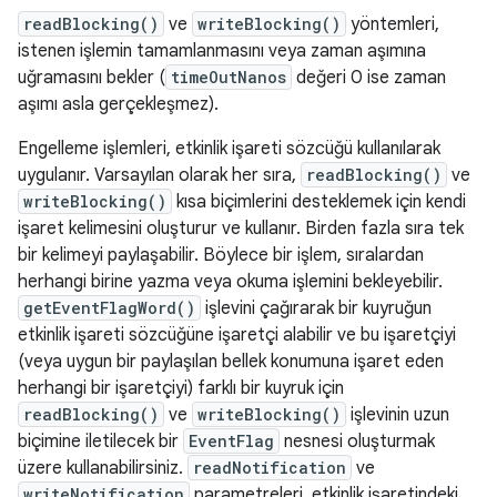
readBlocking()
ve
writeBlocking()
yöntemleri,
istenen işlemin tamamlanmasını veya zaman aşımına
uğramasını bekler (
timeOutNanos
değeri 0 ise zaman
aşımı asla gerçekleşmez).
Engelleme işlemleri, etkinlik işareti sözcüğü kullanılarak
uygulanır. Varsayılan olarak her sıra,
readBlocking()
ve
writeBlocking()
kısa biçimlerini desteklemek için kendi
işaret kelimesini oluşturur ve kullanır. Birden fazla sıra tek
bir kelimeyi paylaşabilir. Böylece bir işlem, sıralardan
herhangi birine yazma veya okuma işlemini bekleyebilir.
getEventFlagWord()
işlevini çağırarak bir kuyruğun
etkinlik işareti sözcüğüne işaretçi alabilir ve bu işaretçiyi
(veya uygun bir paylaşılan bellek konumuna işaret eden
herhangi bir işaretçiyi) farklı bir kuyruk için
readBlocking()
ve
writeBlocking()
işlevinin uzun
biçimine iletilecek bir
EventFlag
nesnesi oluşturmak
üzere kullanabilirsiniz.
readNotification
ve
writeNotification
parametreleri, etkinlik işaretindeki