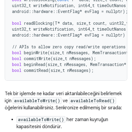
uint32_t
writeNotification
,
int64_t
timeOutNanos
=
android
::
hardware
::
EventFlag
*
evFlag
=
nullptr
);
bool
readBlocking
(
T
*
data
,
size_t
count
,
uint32_t
uint32_t
writeNotification
,
int64_t
timeOutNanos
=
android
::
hardware
::
EventFlag
*
evFlag
=
nullptr
)
/
//
APIs
to
allow
zero
copy
read
/
write
operations
bool
beginWrite
(
size_t
nMessages
,
MemTransaction
*
bool
commitWrite
(
size_t
nMessages
);
bool
beginRead
(
size_t
nMessages
,
MemTransaction
*
m
bool
commitRead
(
size_t
nMessages
);
Tek bir işlemde ne kadar veri aktarılabileceğini belirlemek
için
availableToWrite()
ve
availableToRead()
öğelerini kullanabilirsiniz. Senkronize edilmemiş bir sırada:
availableToWrite()
her zaman kuyruğun
kapasitesini döndürür.