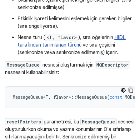
Okuma işaretçisini eşlemek için gereken bilgiler (sıra
senkronize edilmişse).
Etkinlik işareti kelimesini eşlemek için gereken bilgiler
(sıra engelliyorsa).
Nesne türü (
<T, flavor>
), sıra öğelerinin
HIDL
tarafından tanımlanan türünü
ve sıra çeşidini
(senkronize veya senkronize edilmemiş) içerir.
MessageQueue
nesnesi oluşturmak için
MQDescriptor
nesnesini kullanabilirsiniz:
MessageQueue<T
,
flavor
>
::
MessageQueue
(
const
MQDesc
resetPointers
parametresi, bu
MessageQueue
nesnesi
oluşturulurken okuma ve yazma konumlarının 0'a sıfırlanıp
sıfırlanmayacağını belirtir. Senkronize edilmemiş bir