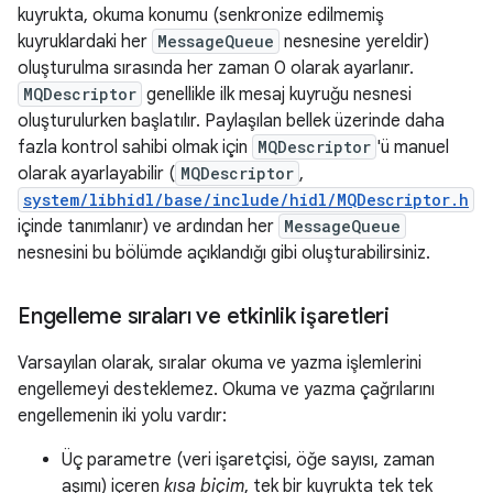
kuyrukta, okuma konumu (senkronize edilmemiş
kuyruklardaki her
MessageQueue
nesnesine yereldir)
oluşturulma sırasında her zaman 0 olarak ayarlanır.
MQDescriptor
genellikle ilk mesaj kuyruğu nesnesi
oluşturulurken başlatılır. Paylaşılan bellek üzerinde daha
fazla kontrol sahibi olmak için
MQDescriptor
'ü manuel
olarak ayarlayabilir (
MQDescriptor
,
system/libhidl/base/include/hidl/MQDescriptor.h
içinde tanımlanır) ve ardından her
MessageQueue
nesnesini bu bölümde açıklandığı gibi oluşturabilirsiniz.
Engelleme sıraları ve etkinlik işaretleri
Varsayılan olarak, sıralar okuma ve yazma işlemlerini
engellemeyi desteklemez. Okuma ve yazma çağrılarını
engellemenin iki yolu vardır:
Üç parametre (veri işaretçisi, öğe sayısı, zaman
aşımı) içeren
kısa biçim
, tek bir kuyrukta tek tek