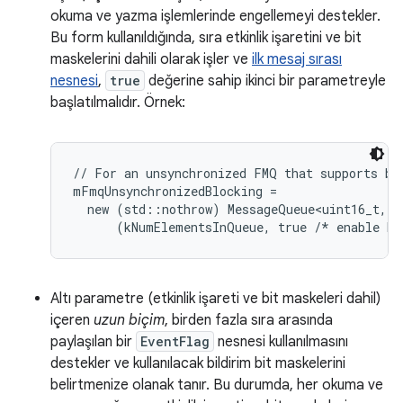
okuma ve yazma işlemlerinde engellemeyi destekler.
Bu form kullanıldığında, sıra etkinlik işaretini ve bit
maskelerini dahili olarak işler ve
ilk mesaj sırası
nesnesi
,
true
değerine sahip ikinci bir parametreyle
başlatılmalıdır. Örnek:
// For an unsynchronized FMQ that supports blo
mFmqUnsynchronizedBlocking =

  new (std::nothrow) MessageQueue<uint16_t, kU
Altı parametre (etkinlik işareti ve bit maskeleri dahil)
içeren
uzun biçim
, birden fazla sıra arasında
paylaşılan bir
EventFlag
nesnesi kullanılmasını
destekler ve kullanılacak bildirim bit maskelerini
belirtmenize olanak tanır. Bu durumda, her okuma ve