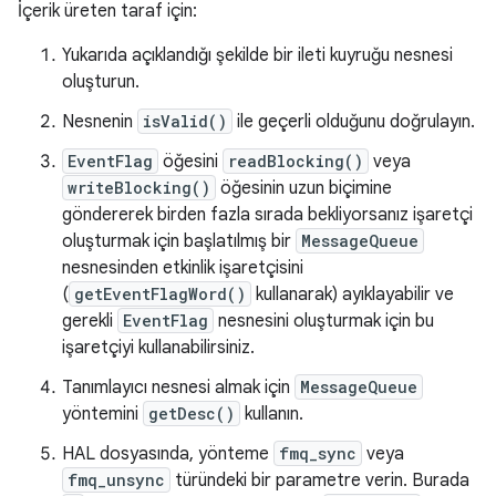
İçerik üreten taraf için:
Yukarıda açıklandığı şekilde bir ileti kuyruğu nesnesi
oluşturun.
Nesnenin
isValid()
ile geçerli olduğunu doğrulayın.
EventFlag
öğesini
readBlocking()
veya
writeBlocking()
öğesinin uzun biçimine
göndererek birden fazla sırada bekliyorsanız işaretçi
oluşturmak için başlatılmış bir
MessageQueue
nesnesinden etkinlik işaretçisini
(
getEventFlagWord()
kullanarak) ayıklayabilir ve
gerekli
EventFlag
nesnesini oluşturmak için bu
işaretçiyi kullanabilirsiniz.
Tanımlayıcı nesnesi almak için
MessageQueue
yöntemini
getDesc()
kullanın.
HAL dosyasında, yönteme
fmq_sync
veya
fmq_unsync
türündeki bir parametre verin. Burada