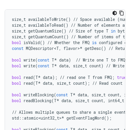
size_t
availableToWrite
()
//
Space
available
(
numb
size_t
availableToRead
()
//
Number
of
elements
ava
size_t
getQuantumSize
()
//
Size
of
type
T
in
bytes
size_t
getQuantumCount
()
//
Number
of
items
of
typ
bool
isValid
()
//
Whether
the
FMQ
is
configured
co
const
MQDescriptor<T
,
flavor
>
*
getDesc
()
//
Return
bool
write
(
const
T
*
data
)
//
Write
one
T
to
FMQ
;
bool
write
(
const
T
*
data
,
size_t
count
)
//
Write
c
bool
read
(
T
*
data
);
//
read
one
T
from
FMQ
;
true
bool
read
(
T
*
data
,
size_t
count
);
//
Read
count
T
'
bool
writeBlocking
(
const
T
*
data
,
size_t
count
,
in
bool
readBlocking
(
T
*
data
,
size_t
count
,
int64_t
t
//
Allows
multiple
queues
to
share
a
single
event
std
::
atomic<uint32_t>
*
getEventFlagWord
();
bool
writeBlocking
(
const
T
*
data
,
size_t
count
,
ui