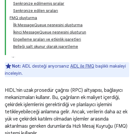
Senkronize edilmemiş sıralar
Senkronize edilen sıraları
FMQ oluşturma
İlk MessageQueue nesnesini oluşturma
İkinci MessageQueue nesnesini oluşturun
Engelleme sıraları ve etkinlik işaretleri
Belleği salt okunur olarak işaretleme
Not:
AIDL desteği arıyorsanız
AIDL ile FMQ
başlıklı makaleyi
inceleyin.
HIDL'nin uzak prosedür çağrısı (RPC) altyapısı, bağlayıcı
mekanizmaları kullanır. Bu, çağrıların ek maliyet içerdiği,
çekirdek işlemlerini gerektirdiği ve planlayıcı işlemini
tetikleyebileceği anlamına gelir. Ancak, verilerin daha az ek
yük ve çekirdek katılımı olmadan işlemler arasında
aktarılması gereken durumlarda Hızlı Mesaj Kuyruğu (FMQ)
sistemi kullanılır.