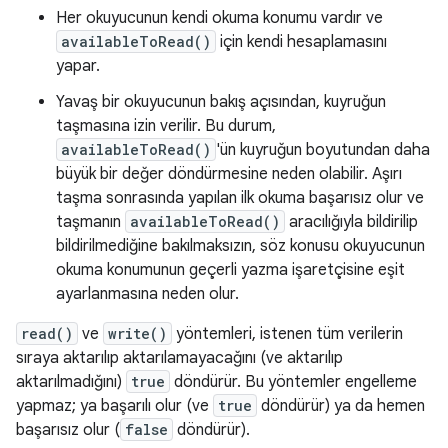
Her okuyucunun kendi okuma konumu vardır ve
availableToRead()
için kendi hesaplamasını
yapar.
Yavaş bir okuyucunun bakış açısından, kuyruğun
taşmasına izin verilir. Bu durum,
availableToRead()
'ün kuyruğun boyutundan daha
büyük bir değer döndürmesine neden olabilir. Aşırı
taşma sonrasında yapılan ilk okuma başarısız olur ve
taşmanın
availableToRead()
aracılığıyla bildirilip
bildirilmediğine bakılmaksızın, söz konusu okuyucunun
okuma konumunun geçerli yazma işaretçisine eşit
ayarlanmasına neden olur.
read()
ve
write()
yöntemleri, istenen tüm verilerin
sıraya aktarılıp aktarılamayacağını (ve aktarılıp
aktarılmadığını)
true
döndürür. Bu yöntemler engelleme
yapmaz; ya başarılı olur (ve
true
döndürür) ya da hemen
başarısız olur (
false
döndürür).