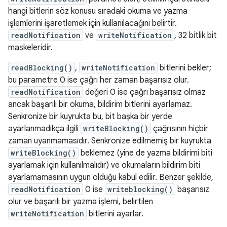
hangi bitlerin söz konusu sıradaki okuma ve yazma
işlemlerini işaretlemek için kullanılacağını belirtir.
readNotification
ve
writeNotification
, 32 bitlik bit
maskeleridir.
readBlocking()
,
writeNotification
bitlerini bekler;
bu parametre 0 ise çağrı her zaman başarısız olur.
readNotification
değeri 0 ise çağrı başarısız olmaz
ancak başarılı bir okuma, bildirim bitlerini ayarlamaz.
Senkronize bir kuyrukta bu, bit başka bir yerde
ayarlanmadıkça ilgili
writeBlocking()
çağrısının hiçbir
zaman uyanmamasıdır. Senkronize edilmemiş bir kuyrukta
writeBlocking()
beklemez (yine de yazma bildirimi biti
ayarlamak için kullanılmalıdır) ve okumaların bildirim biti
ayarlamamasının uygun olduğu kabul edilir. Benzer şekilde,
readNotification
0 ise
writeblocking()
başarısız
olur ve başarılı bir yazma işlemi, belirtilen
writeNotification
bitlerini ayarlar.