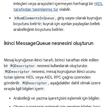
imleçleri veya arayüzleri içermeyen herhangi bir
HIDL
tarafından tanımlanmış tür
olabilir.
kNumElementsInQueue
, giriş sayısı olarak kuyruğun
boyutunu belirtir; kuyruk için ayrılan paylaşılan bellek
arabelleğinin boyutunu belirler.
İkinci Message
Queue nesnesini oluşturun
Mesaj kuyruğunun ikinci tarafı, birinci taraftan elde edilen
bir
MQDescriptor
nesnesi kullanılarak oluşturulur.
MQDescriptor
nesnesi, mesaj kuyruğunun ikinci ucunu
tutan işleme HIDL veya AIDL RPC çağrısı üzerinden
gönderilir.
MQDescriptor
, aşağıdakiler dahil olmak üzere
sırayla ilgili bilgileri içerir:
Arabelleği ve yazma işaretçisini eşlemek için bilgiler.