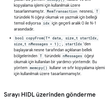
kopyalama işlemi için kullanılmak üzere
tasarlanmamıştır.
MemTransaction
nesnesi,
T
türündeki N öğeyi okumak ve yazmak için belleği
temsil ediyorsa
idx
için geçerli aralık 0 ile N-1
arasındadır.
bool copyFrom(T* data, size_t startIdx,
size_t nMessages = 1);
,
startIdx
'den
başlayarak nesne tarafından açıklanan bellek
bölgelerinden
T
türündeki
nMessages
öğeyi
okumak için kullanılan bir yardımcı yöntemdir. Bu
yöntem
memcpy()
kullanır ve sıfır kopyalama işlemi
için kullanılmak üzere tasarlanmamıştır.
Sırayı HIDL üzerinden gönderme