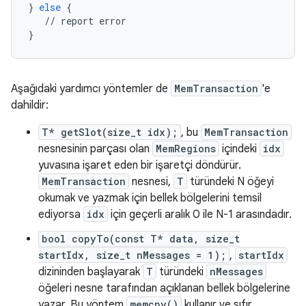
}
else
{
//
report
error
}
Aşağıdaki yardımcı yöntemler de
MemTransaction
'e
dahildir:
T* getSlot(size_t idx);
, bu
MemTransaction
nesnesinin parçası olan
MemRegions
içindeki
idx
yuvasına işaret eden bir işaretçi döndürür.
MemTransaction
nesnesi,
T
türündeki N öğeyi
okumak ve yazmak için bellek bölgelerini temsil
ediyorsa
idx
için geçerli aralık 0 ile N-1 arasındadır.
bool copyTo(const T* data, size_t
startIdx, size_t nMessages = 1);
,
startIdx
dizininden başlayarak
T
türündeki
nMessages
öğeleri nesne tarafından açıklanan bellek bölgelerine
yazar. Bu yöntem
memcpy()
kullanır ve sıfır