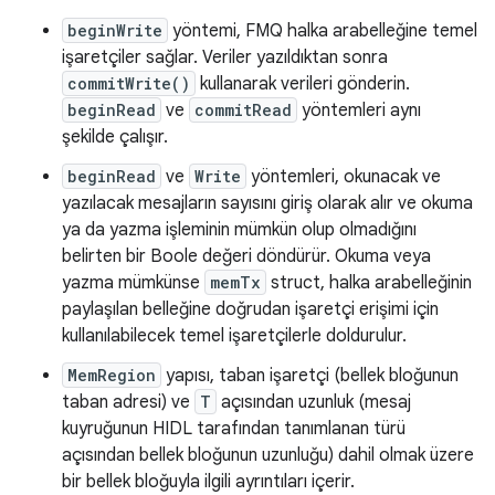
beginWrite
yöntemi, FMQ halka arabelleğine temel
işaretçiler sağlar. Veriler yazıldıktan sonra
commitWrite()
kullanarak verileri gönderin.
beginRead
ve
commitRead
yöntemleri aynı
şekilde çalışır.
beginRead
ve
Write
yöntemleri, okunacak ve
yazılacak mesajların sayısını giriş olarak alır ve okuma
ya da yazma işleminin mümkün olup olmadığını
belirten bir Boole değeri döndürür. Okuma veya
yazma mümkünse
memTx
struct, halka arabelleğinin
paylaşılan belleğine doğrudan işaretçi erişimi için
kullanılabilecek temel işaretçilerle doldurulur.
MemRegion
yapısı, taban işaretçi (bellek bloğunun
taban adresi) ve
T
açısından uzunluk (mesaj
kuyruğunun HIDL tarafından tanımlanan türü
açısından bellek bloğunun uzunluğu) dahil olmak üzere
bir bellek bloğuyla ilgili ayrıntıları içerir.