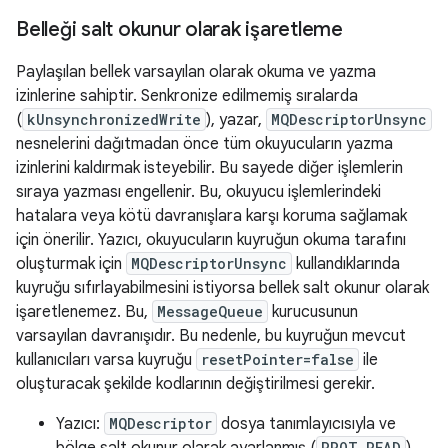
Belleği salt okunur olarak işaretleme
Paylaşılan bellek varsayılan olarak okuma ve yazma
izinlerine sahiptir. Senkronize edilmemiş sıralarda
(
kUnsynchronizedWrite
), yazar,
MQDescriptorUnsync
nesnelerini dağıtmadan önce tüm okuyucuların yazma
izinlerini kaldırmak isteyebilir. Bu sayede diğer işlemlerin
sıraya yazması engellenir. Bu, okuyucu işlemlerindeki
hatalara veya kötü davranışlara karşı koruma sağlamak
için önerilir. Yazıcı, okuyucuların kuyruğun okuma tarafını
oluşturmak için
MQDescriptorUnsync
kullandıklarında
kuyruğu sıfırlayabilmesini istiyorsa bellek salt okunur olarak
işaretlenemez. Bu,
MessageQueue
kurucusunun
varsayılan davranışıdır. Bu nedenle, bu kuyruğun mevcut
kullanıcıları varsa kuyruğu
resetPointer=false
ile
oluşturacak şekilde kodlarının değiştirilmesi gerekir.
Yazıcı:
MQDescriptor
dosya tanımlayıcısıyla ve
PROT_READ