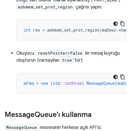
bölge salt okunur olarak ayarlanmış (
)
ashmem_set_prot_region
çağrısı yapın:
int
res
=
ashmem_set_prot_region
(
mqDesc
->
hand
Okuyucu:
resetPointer=false
ile mesaj kuyruğu
oluşturun (varsayılan
true
'tür):
mFmq
=
new
(
std
::
nothrow
)
MessageQueue
(
mqDes
Message
Queue'ı kullanma
MessageQueue
nesnesinin herkese açık API'si: