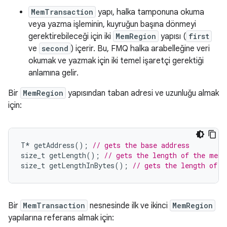
MemTransaction
yapı, halka tamponuna okuma
veya yazma işleminin, kuyruğun başına dönmeyi
gerektirebileceği için iki
MemRegion
yapısı (
first
ve
second
) içerir. Bu, FMQ halka arabelleğine veri
okumak ve yazmak için iki temel işaretçi gerektiği
anlamına gelir.
Bir
MemRegion
yapısından taban adresi ve uzunluğu almak
için:
T
*
getAddress
();
// gets the base address
size_t
getLength
();
// gets the length of the memo
size_t
getLengthInBytes
();
// gets the length of t
Bir
MemTransaction
nesnesinde ilk ve ikinci
MemRegion
yapılarına referans almak için: