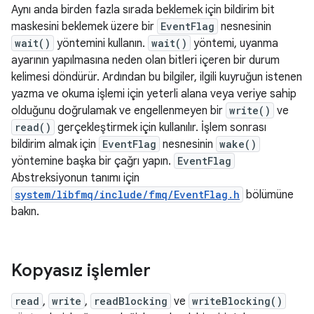
Aynı anda birden fazla sırada beklemek için bildirim bit
maskesini beklemek üzere bir
EventFlag
nesnesinin
wait()
yöntemini kullanın.
wait()
yöntemi, uyanma
ayarının yapılmasına neden olan bitleri içeren bir durum
kelimesi döndürür. Ardından bu bilgiler, ilgili kuyruğun istenen
yazma ve okuma işlemi için yeterli alana veya veriye sahip
olduğunu doğrulamak ve engellenmeyen bir
write()
ve
read()
gerçekleştirmek için kullanılır. İşlem sonrası
bildirim almak için
EventFlag
nesnesinin
wake()
yöntemine başka bir çağrı yapın.
EventFlag
Abstreksiyonun tanımı için
system/libfmq/include/fmq/EventFlag.h
bölümüne
bakın.
Kopyasız işlemler
read
,
write
,
readBlocking
ve
writeBlocking()