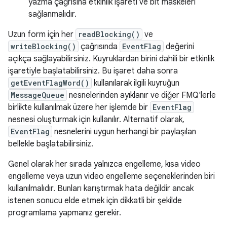
yazma çağrısına etkinlik işareti ve bit maskeleri
sağlanmalıdır.
Uzun form için her
readBlocking()
ve
writeBlocking()
çağrısında
EventFlag
değerini
açıkça sağlayabilirsiniz. Kuyruklardan birini dahili bir etkinlik
işaretiyle başlatabilirsiniz. Bu işaret daha sonra
getEventFlagWord()
kullanılarak ilgili kuyruğun
MessageQueue
nesnelerinden ayıklanır ve diğer FMQ'lerle
birlikte kullanılmak üzere her işlemde bir
EventFlag
nesnesi oluşturmak için kullanılır. Alternatif olarak,
EventFlag
nesnelerini uygun herhangi bir paylaşılan
bellekle başlatabilirsiniz.
Genel olarak her sırada yalnızca engelleme, kısa video
engelleme veya uzun video engelleme seçeneklerinden biri
kullanılmalıdır. Bunları karıştırmak hata değildir ancak
istenen sonucu elde etmek için dikkatli bir şekilde
programlama yapmanız gerekir.