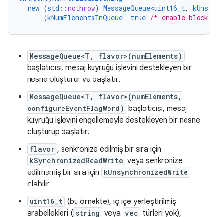
new
(
std
::
nothrow
)
MessageQueue<uint16_t
,
kUnsyn
(
kNumElementsInQueue
,
true
/* enable blockin
MessageQueue<T, flavor>(numElements)
başlatıcısı, mesaj kuyruğu işlevini destekleyen bir
nesne oluşturur ve başlatır.
MessageQueue<T, flavor>(numElements,
configureEventFlagWord)
başlatıcısı, mesaj
kuyruğu işlevini engellemeyle destekleyen bir nesne
oluşturup başlatır.
flavor
, senkronize edilmiş bir sıra için
kSynchronizedReadWrite
veya senkronize
edilmemiş bir sıra için
kUnsynchronizedWrite
olabilir.
uint16_t
(bu örnekte), iç içe yerleştirilmiş
arabellekleri (
string
veya
vec
türleri yok),