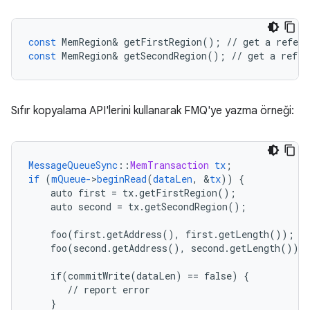
const
MemRegion
&
getFirstRegion
();
//
get
a
refere
const
MemRegion
&
getSecondRegion
();
//
get
a
refer
Sıfır kopyalama API'lerini kullanarak FMQ'ye yazma örneği:
MessageQueueSync
::
MemTransaction
tx
;
if
(
mQueue-
>
beginRead
(
dataLen
,
&
tx
))
{
auto
first
=
tx.getFirstRegion()
;
auto
second
=
tx.getSecondRegion()
;
foo(first.getAddress(),
first.getLength())
;
/
foo(second.getAddress(),
second.getLength())
;
if(commitWrite(dataLen)
==
false)
{
//
report
error
}