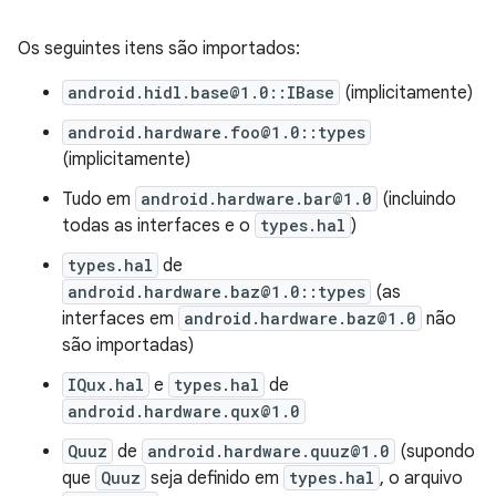
Os seguintes itens são importados:
android.hidl.base@1.0::IBase
(implicitamente)
android.hardware.foo@1.0::types
(implicitamente)
Tudo em
android.hardware.bar@1.0
(incluindo
todas as interfaces e o
types.hal
)
types.hal
de
android.hardware.baz@1.0::types
(as
interfaces em
android.hardware.baz@1.0
não
são importadas)
IQux.hal
e
types.hal
de
android.hardware.qux@1.0
Quuz
de
android.hardware.quuz@1.0
(supondo
que
Quuz
seja definido em
types.hal
, o arquivo