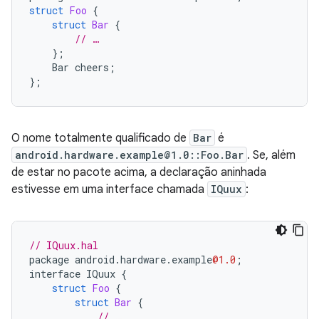
struct
Foo
{
struct
Bar
{
// …
};
Bar
cheers
;
};
O nome totalmente qualificado de
Bar
é
android.hardware.example@1.0::Foo.Bar
. Se, além
de estar no pacote acima, a declaração aninhada
estivesse em uma interface chamada
IQuux
:
// IQuux.hal
package
android
.
hardware
.
example
@1.0
;
interface
IQuux
{
struct
Foo
{
struct
Bar
{
// …