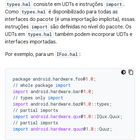
types.hal
consiste em UDTs e instruções
import
.
Como
types.hal
é disponibilizado para todas as
interfaces do pacote (é uma importação implícita), essas
instruções
import
são definidas no nível do pacote. Os
UDTs em
types.hal
também podem incorporar UDTs e
interfaces importadas.
Por exemplo, para um
IFoo.hal
:
package
android
.
hardware
.
foo
@
1.0
;
//
whole
package
import
import
android
.
hardware
.
bar
@
1.0
;
//
types
only
import
import
android
.
hardware
.
baz
@
1.0
::
types
;
//
partial
imports
import
android.hardware.qux
@
1.0
::
IQux
.
Quux
;
//
partial
imports
import
android.hardware.quuz
@
1.0
::
Quuz
;