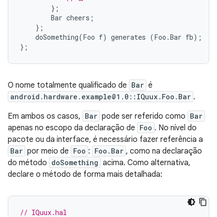
};
Bar
cheers
;
};
doSomething
(
Foo
f
)
generates
(
Foo
.
Bar
fb
);
};
O nome totalmente qualificado de
Bar
é
android.hardware.example@1.0::IQuux.Foo.Bar
.
Em ambos os casos,
Bar
pode ser referido como
Bar
apenas no escopo da declaração de
Foo
. No nível do
pacote ou da interface, é necessário fazer referência a
Bar
por meio de
Foo
:
Foo.Bar
, como na declaração
do método
doSomething
acima. Como alternativa,
declare o método de forma mais detalhada:
// IQuux.hal