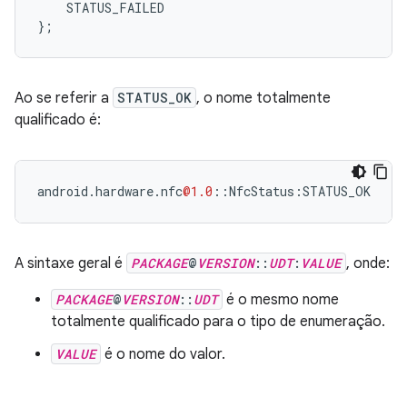
STATUS_FAILED
};
Ao se referir a
STATUS_OK
, o nome totalmente
qualificado é:
android
.
hardware
.
nfc
@1.0
::
NfcStatus
:
STATUS_OK
A sintaxe geral é
PACKAGE
@
VERSION
::
UDT
:
VALUE
, onde:
PACKAGE
@
VERSION
::
UDT
é o mesmo nome
totalmente qualificado para o tipo de enumeração.
VALUE
é o nome do valor.