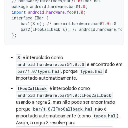
//
hardware
/
interfaces
/
bar
/
1.0
/
IBar
.
hal
package
android
.
hardware
.
bar
@
1.0
;
import
android.hardware.foo
@
1.0
;
interface
IBar
{
baz1
(
S
s
);
//
android
.
hardware
.
bar
@
1.0
::
S
baz2
(
IFooCallback
s
);
//
android
.
hardware
.
foo
@
};
S
é interpolado como
android.hardware.bar@1.0::S
e encontrado em
bar/1.0/types.hal
, porque
types.hal
é
importado automaticamente.
IFooCallback
é interpolado como
android.hardware.bar@1.0::IFooCallback
usando a regra 2, mas não pode ser encontrado
porque
bar/1.0/IFooCallback.hal
não é
importado automaticamente (como
types.hal
).
Assim, a regra 3 resolve para