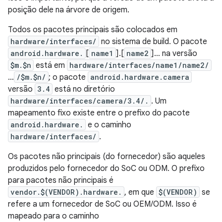
posição dele na árvore de origem.
Todos os pacotes principais são colocados em
hardware/interfaces/
no sistema de build. O pacote
android.hardware.
[
name1
].[
name2
]… na versão
$m.$n
está em
hardware/interfaces/name1/name2/
…
/$m.$n/
; o pacote
android.hardware.camera
versão
3.4
está no diretório
hardware/interfaces/camera/3.4/.
. Um
mapeamento fixo existe entre o prefixo do pacote
android.hardware.
e o caminho
hardware/interfaces/
.
Os pacotes não principais (do fornecedor) são aqueles
produzidos pelo fornecedor do SoC ou ODM. O prefixo
para pacotes não principais é
vendor.$(VENDOR).hardware.
, em que
$(VENDOR)
se
refere a um fornecedor de SoC ou OEM/ODM. Isso é
mapeado para o caminho