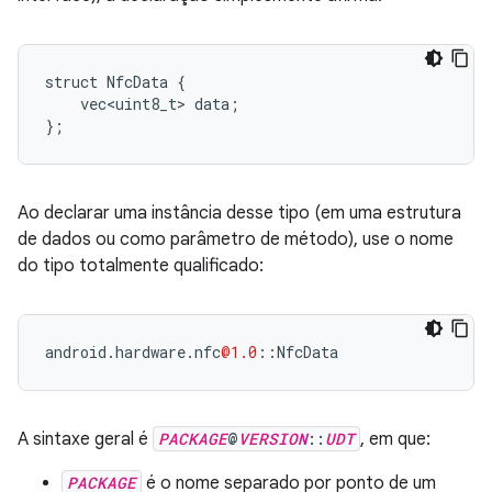
struct NfcData {

    vec<uint8_t> data;

};
Ao declarar uma instância desse tipo (em uma estrutura
de dados ou como parâmetro de método), use o nome
do tipo totalmente qualificado:
android
.
hardware
.
nfc
@1.0
::
NfcData
A sintaxe geral é
PACKAGE
@
VERSION
::
UDT
, em que:
PACKAGE
é o nome separado por ponto de um