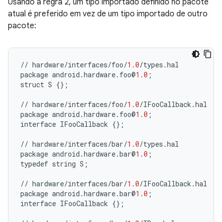
Usando a regra 2, um tipo importado definido no pacote
atual é preferido em vez de um tipo importado de outro
pacote:
//
hardware
/
interfaces
/
foo
/
1.0
/
types
.
hal
package
android
.
hardware
.
foo
@
1.0
;
struct
S
{};
//
hardware
/
interfaces
/
foo
/
1.0
/
IFooCallback
.
hal
package
android
.
hardware
.
foo
@
1.0
;
interface
IFooCallback
{};
//
hardware
/
interfaces
/
bar
/
1.0
/
types
.
hal
package
android
.
hardware
.
bar
@
1.0
;
typedef
string
S
;
//
hardware
/
interfaces
/
bar
/
1.0
/
IFooCallback
.
hal
package
android
.
hardware
.
bar
@
1.0
;
interface
IFooCallback
{};