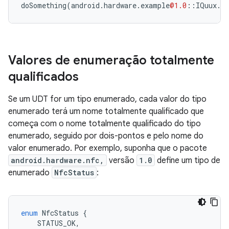
doSomething
(
android
.
hardware
.
example
@1.0
::
IQuux
.
F
Valores de enumeração totalmente
qualificados
Se um UDT for um tipo enumerado, cada valor do tipo
enumerado terá um nome totalmente qualificado que
começa com o nome totalmente qualificado do tipo
enumerado, seguido por dois-pontos e pelo nome do
valor enumerado. Por exemplo, suponha que o pacote
android.hardware.nfc,
versão
1.0
define um tipo de
enumerado
NfcStatus
:
enum
NfcStatus
{
STATUS_OK
,