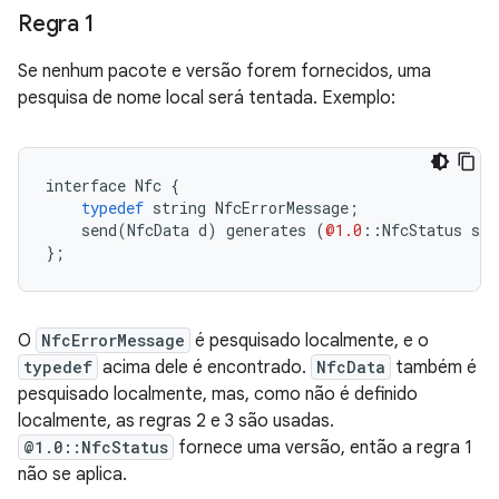
Regra 1
Se nenhum pacote e versão forem fornecidos, uma
pesquisa de nome local será tentada. Exemplo:
interface
Nfc
{
typedef
string
NfcErrorMessage
;
send
(
NfcData
d
)
generates
(
@1.0
::
NfcStatus
s
,
};
O
NfcErrorMessage
é pesquisado localmente, e o
typedef
acima dele é encontrado.
NfcData
também é
pesquisado localmente, mas, como não é definido
localmente, as regras 2 e 3 são usadas.
@1.0::NfcStatus
fornece uma versão, então a regra 1
não se aplica.