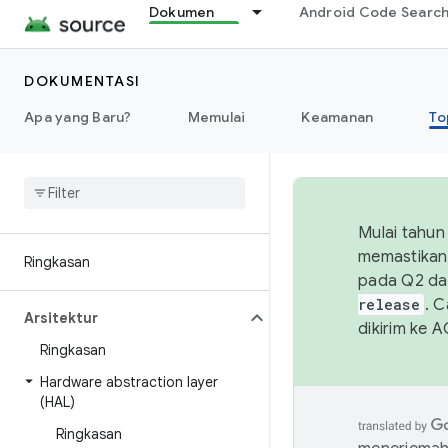
Dokumen
Android Code Searc
DOKUMENTASI
Apa yang Baru?
Memulai
Keamanan
To
Mulai tahun
memastikan 
Ringkasan
pada Q2 da
release
. 
Arsitektur
dikirim ke 
Ringkasan
Hardware abstraction layer
(HAL)
Ringkasan