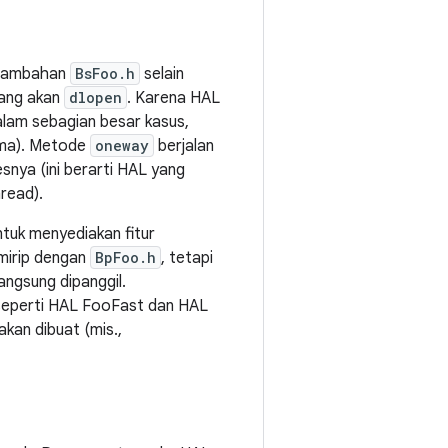
 tambahan
BsFoo.h
selain
yang akan
dlopen
. Karena HAL
lam sebagian besar kasus,
ama). Metode
oneway
berjalan
nya (ini berarti HAL yang
read).
tuk menyediakan fitur
i mirip dengan
BpFoo.h
, tetapi
angsung dipanggil.
seperti HAL FooFast dan HAL
kan dibuat (mis.,