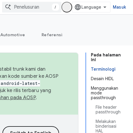
/
Masuk
Automotive
Referensi
Pada halaman
ini
abil trunk kami dan
Terminologi
sikan kode sumber ke AOSP
Desain HIDL
android-latest-
Menggunakan
uk ke rilis terbaru yang
mode
ahan pada AOSP
.
passthrough
File header
passthrough
Melakukan
binderisasi
HAL