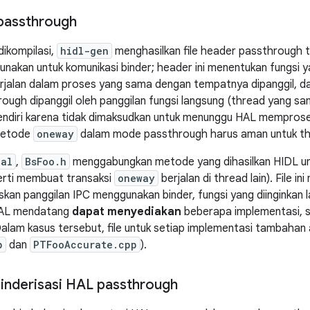
 passthrough
dikompilasi,
hidl-gen
menghasilkan file header passthrough
unakan untuk komunikasi binder; header ini menentukan fungsi 
jalan dalam proses yang sama dengan tempatnya dipanggil, da
ugh dipanggil oleh panggilan fungsi langsung (thread yang s
endiri karena tidak dimaksudkan untuk menunggu HAL memproses
metode
oneway
dalam mode passthrough harus aman untuk th
hal
,
BsFoo.h
menggabungkan metode yang dihasilkan HIDL un
rti membuat transaksi
oneway
berjalan di thread lain). File in
skan panggilan IPC menggunakan binder, fungsi yang diinginkan l
HAL mendatang
dapat menyediakan
beberapa implementasi, 
lam kasus tersebut, file untuk setiap implementasi tambahan a
p
dan
PTFooAccurate.cpp
).
inderisasi HAL passthrough