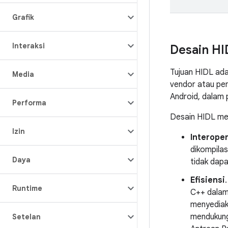
Grafik
Interaksi
Desain HI
Tujuan HIDL ada
Media
vendor atau pe
Android, dalam 
Performa
Desain HIDL me
Izin
Interoper
dikompilas
Daya
tidak dapa
Efisiensi
Runtime
C++ dalam
menyediak
mendukung
Setelan