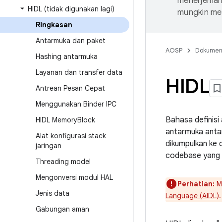
menerjemahk
HIDL (tidak digunakan lagi)
mungkin me
Ringkasan
Antarmuka dan paket
AOSP
Dokume
Hashing antarmuka
Layanan dan transfer data
HIDL
Antrean Pesan Cepat
Menggunakan Binder IPC
Bahasa definisi
HIDL Memory
Block
antarmuka anta
Alat konfigurasi stack
dikumpulkan ke 
jaringan
codebase yang 
Threading model
Mengonversi modul HAL
Perhatian:
Mu
Jenis data
Language (AIDL)
.
Gabungan aman