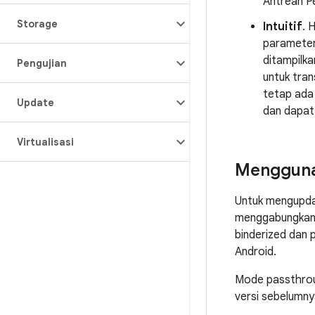
Antrean P
Storage
Intuitif
. 
paramete
ditampilka
Pengujian
untuk tra
tetap ada 
Update
dan dapat 
Virtualisasi
Mengguna
Untuk mengupda
menggabungkan 
binderized dan
Android.
Mode passthroug
versi sebelumny