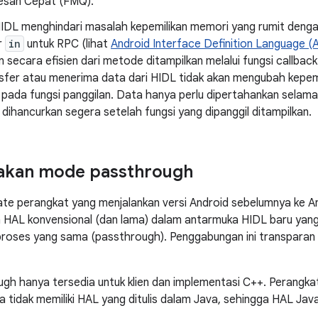
esan Cepat (FMQ).
HIDL menghindari masalah kepemilikan memori yang rumit den
r
in
untuk RPC (lihat
Android Interface Definition Language (
n secara efisien dari metode ditampilkan melalui fungsi callba
nsfer atau menerima data dari HIDL tidak akan mengubah kepemi
pada fungsi panggilan. Data hanya perlu dipertahankan selama 
dihancurkan segera setelah fungsi yang dipanggil ditampilkan.
kan mode passthrough
te perangkat yang menjalankan versi Android sebelumnya ke A
HAL konvensional (dan lama) dalam antarmuka HIDL baru yan
 proses yang sama (passthrough). Penggabungan ini transpara
h hanya tersedia untuk klien dan implementasi C++. Perangka
a tidak memiliki HAL yang ditulis dalam Java, sehingga HAL Java