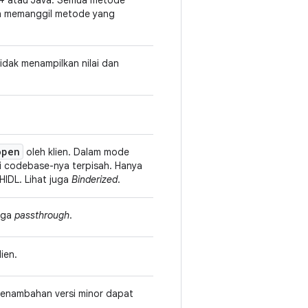
C++ atau Java. Semua metode
en memanggil metode yang
dak menampilkan nilai dan
open
oleh klien. Dalam mode
pi codebase-nya terpisah. Hanya
IDL. Lihat juga
Binderized
.
uga
passthrough
.
ien.
. Penambahan versi minor dapat