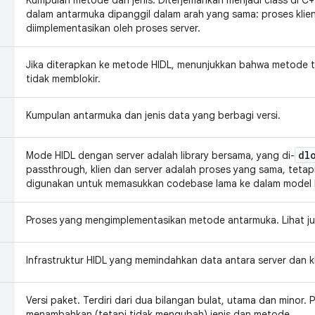
Kumpulan metode dan jenis. Diterjemahkan menjadi class di 
dalam antarmuka dipanggil dalam arah yang sama: proses kli
diimplementasikan oleh proses server.
Jika diterapkan ke metode HIDL, menunjukkan bahwa metode ti
tidak memblokir.
Kumpulan antarmuka dan jenis data yang berbagi versi.
dl
Mode HIDL dengan server adalah library bersama, yang di-
passthrough, klien dan server adalah proses yang sama, teta
digunakan untuk memasukkan codebase lama ke dalam model H
Proses yang mengimplementasikan metode antarmuka. Lihat j
Infrastruktur HIDL yang memindahkan data antara server dan kl
Versi paket. Terdiri dari dua bilangan bulat, utama dan minor
menambahkan (tetapi tidak mengubah) jenis dan metode.