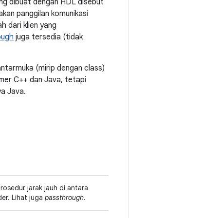
ang dibuat dengan HDL disebut
akan panggilan komunikasi
h dari klien yang
ough
juga tersedia (tidak
ntarmuka (mirip dengan class)
mmer C++ dan Java, tetapi
a Java.
sedur jarak jauh di antara
er. Lihat juga
passthrough
.