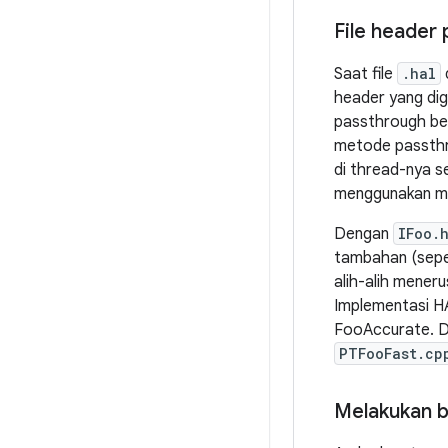
File header
Saat file
.hal
header yang dig
passthrough ber
metode passthro
di thread-nya s
menggunakan 
Dengan
IFoo.
tambahan (sepe
alih-alih meneru
Implementasi 
FooAccurate. Da
PTFooFast.cp
Melakukan b