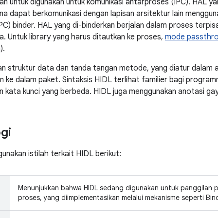
n untuk digunakan untuk komunikasi antarproses (IPC). HAL y
na dapat berkomunikasi dengan lapisan arsitektur lain menggun
PC) binder. HAL yang di-binderkan berjalan dalam proses terpisa
 Untuk library yang harus ditautkan ke proses,
mode passthr
).
 struktur data dan tanda tangan metode, yang diatur dalam a
n ke dalam paket. Sintaksis HIDL terlihat familier bagi progra
 kata kunci yang berbeda. HIDL juga menggunakan anotasi gay
gi
unakan istilah terkait HIDL berikut:
Menunjukkan bahwa HIDL sedang digunakan untuk panggilan pro
proses, yang diimplementasikan melalui mekanisme seperti Bind