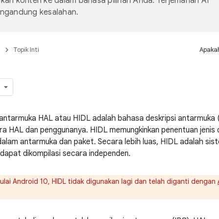
an konten ke dalam bahasa pilihan Anda. Terjemahan AI
ngandung kesalahan.
n
Topik Inti
Apakah
 antarmuka HAL atau HIDL adalah bahasa deskripsi antarmuka 
ra HAL dan penggunanya. HIDL memungkinkan penentuan jenis 
dalam antarmuka dan paket. Secara lebih luas, HIDL adalah sis
dapat dikompilasi secara independen.
lai Android 10, HIDL tidak digunakan lagi dan telah diganti dengan