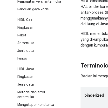
HIDL dimaksudka
Pembuatan versi antarmuka
HAL binder kare
Panduan gaya kode
antar-proses (I
menggunakannya.
HIDL C++
didukung di Java
Ringkasan
HIDL menentukan
Paket
yang dikumpulka
Antarmuka
dengan kumpulan
Jenis data
Fungsi
Terminolo
HIDL Java
Bagian ini mengg
Ringkasan
Jenis data
Metode dan error
binderized
antarmuka
Mengekspor konstanta