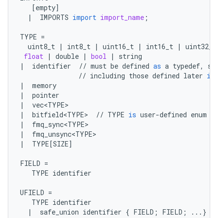
[
empty
]
|
IMPORTS
import
import_name
;
TYPE
=
uint8_t
|
int8_t
|
uint16_t
|
int16_t
|
uint32_t
float
|
double
|
bool
|
string
|
identifier
//
must
be
defined
as
a
typedef
,
st
//
including
those
defined
later
in
|
memory
|
pointer
|
vec<TYPE>
|
bitfield<TYPE>
//
TYPE
is
user
-
defined
enum
|
fmq_sync<TYPE>
|
fmq_unsync<TYPE>
|
TYPE
[
SIZE
]
FIELD
=
TYPE
identifier
UFIELD
=
TYPE
identifier
|
safe_union
identifier
{
FIELD
;
FIELD
;
...
}
id