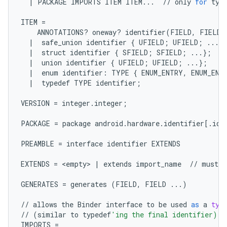
|
PACKAGE
IMPORTS
ITEM
ITEM
...
//
only
for
typ
ITEM
=
ANNOTATIONS
?
oneway
?
identifier
(
FIELD
,
FIELD
|
safe_union
identifier
{
UFIELD
;
UFIELD
;
...
}
|
struct
identifier
{
SFIELD
;
SFIELD
;
...
};
/
|
union
identifier
{
UFIELD
;
UFIELD
;
...
};
|
enum
identifier
:
TYPE
{
ENUM_ENTRY
,
ENUM_ENT
|
typedef
TYPE
identifier
;
VERSION
=
integer
.
integer
;
PACKAGE
=
package
android
.
hardware
.
identifier
[
.
ide
PREAMBLE
=
interface
identifier
EXTENDS
EXTENDS
=
 <
empty
> 
|
extends
import_name
//
must
b
GENERATES
=
generates
(
FIELD
,
FIELD
...
)
//
allows
the
Binder
interface
to
be
used
as
a
typ
//
(
similar
to
typedef
'ing the final identifier)
IMPORTS
=