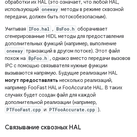
обработки их HAL (это означает, что любой HAL,
использующий
oneway
методы в режиме сквозной
передачи, должен быть потокобезопасным).
Учитывая
IFoo.hal
,
BsFoo.h
оборачивает
сгенерированные HIDL методы для предоставления
дополнительных функций (например, выполнение
oneway
транзакций в другом потоке). Этот файл
похож на
BpFoo.h
, однако вместо передачи вызовов
IPC с помощью связывателя нужные функции
вызываются напрямую. Будущие реализации HAL
могут предоставлять
несколько реализаций,
например FooFast HAL и FooAccurate HAL. В таких
случаях будет создан файл для каждой
дополнительной реализации (например,
PTFooFast.cpp
и
PTFooAccurate.cpp
).
Связывание сквозных HAL