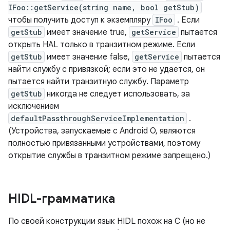
IFoo::getService(string name, bool getStub)
чтобы получить доступ к экземпляру
IFoo
. Если
getStub
имеет значение true,
getService
пытается
открыть HAL только в транзитном режиме. Если
getStub
имеет значение false,
getService
пытается
найти службу с привязкой; если это не удается, он
пытается найти транзитную службу. Параметр
getStub
никогда не следует использовать, за
исключением
defaultPassthroughServiceImplementation
.
(Устройства, запускаемые с Android O, являются
полностью привязанными устройствами, поэтому
открытие службы в транзитном режиме запрещено.)
HIDL-грамматика
По своей конструкции язык HIDL похож на C (но не