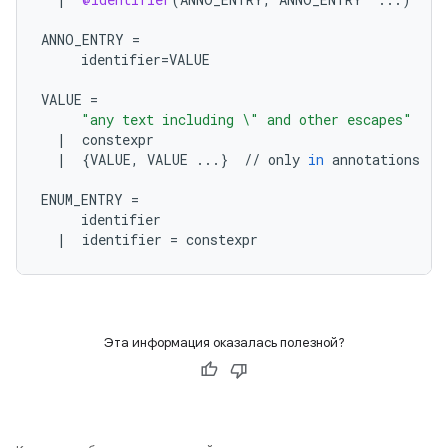
ANNO_ENTRY
=
identifier
=
VALUE
VALUE
=
"any text including 
\"
 and other escapes"
|
constexpr
|
{
VALUE
,
VALUE
...
}
//
only
in
annotations
ENUM_ENTRY
=
identifier
|
identifier
=
constexpr
Эта информация оказалась полезной?