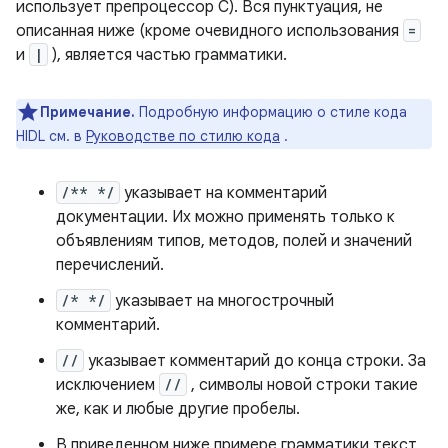
использует препроцессор C). Вся пунктуация, не
описанная ниже (кроме очевидного использования
=
и
|
), является частью грамматики.
Примечание.
Подробную информацию о стиле кода
HIDL см. в
Руководстве по стилю кода
.
/** */
указывает на комментарий
документации. Их можно применять только к
объявлениям типов, методов, полей и значений
перечислений.
/* */
указывает на многострочный
комментарий.
//
указывает комментарий до конца строки. За
исключением
//
, символы новой строки такие
же, как и любые другие пробелы.
В приведенном ниже примере грамматики текст