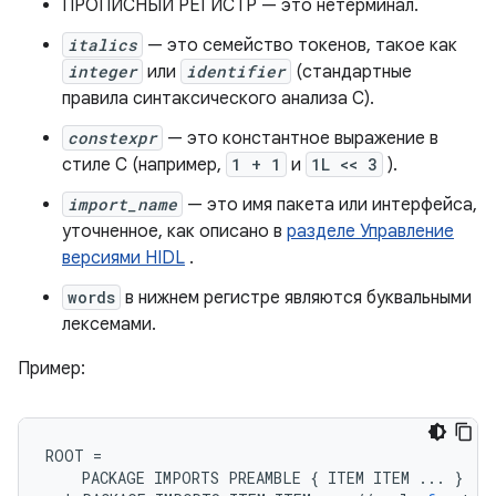
ПРОПИСНЫЙ РЕГИСТР — это нетерминал.
italics
— это семейство токенов, такое как
integer
или
identifier
(стандартные
правила синтаксического анализа C).
constexpr
— это константное выражение в
стиле C (например,
1 + 1
и
1L << 3
).
import_name
— это имя пакета или интерфейса,
уточненное, как описано в
разделе Управление
версиями HIDL
.
words
в нижнем регистре являются буквальными
лексемами.
Пример:
ROOT
=
PACKAGE
IMPORTS
PREAMBLE
{
ITEM
ITEM
...
}
/