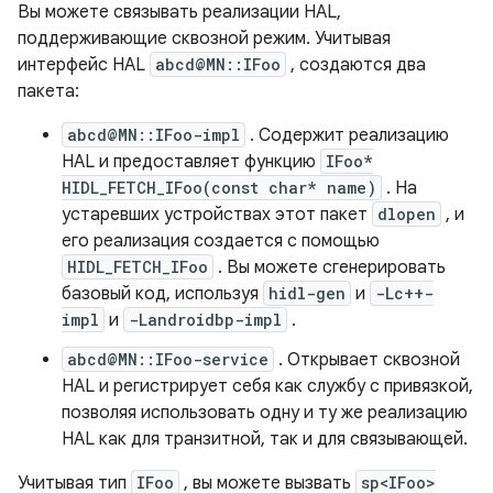
Вы можете связывать реализации HAL,
поддерживающие сквозной режим. Учитывая
интерфейс HAL
abcd@MN::IFoo
, создаются два
пакета:
abcd@MN::IFoo-impl
. Содержит реализацию
HAL и предоставляет функцию
IFoo*
HIDL_FETCH_IFoo(const char* name)
. На
устаревших устройствах этот пакет
dlopen
, и
его реализация создается с помощью
HIDL_FETCH_IFoo
. Вы можете сгенерировать
базовый код, используя
hidl-gen
и
-Lc++-
impl
и
-Landroidbp-impl
.
abcd@MN::IFoo-service
. Открывает сквозной
HAL и регистрирует себя как службу с привязкой,
позволяя использовать одну и ту же реализацию
HAL как для транзитной, так и для связывающей.
Учитывая тип
IFoo
, вы можете вызвать
sp<IFoo>