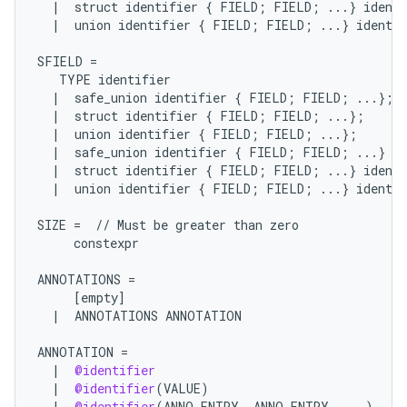
|
struct
identifier
{
FIELD
;
FIELD
;
...
}
identi
|
union
identifier
{
FIELD
;
FIELD
;
...
}
identif
SFIELD
=
TYPE
identifier
|
safe_union
identifier
{
FIELD
;
FIELD
;
...
};
|
struct
identifier
{
FIELD
;
FIELD
;
...
};
|
union
identifier
{
FIELD
;
FIELD
;
...
};
|
safe_union
identifier
{
FIELD
;
FIELD
;
...
}
id
|
struct
identifier
{
FIELD
;
FIELD
;
...
}
identi
|
union
identifier
{
FIELD
;
FIELD
;
...
}
identif
SIZE
=
//
Must
be
greater
than
zero
constexpr
ANNOTATIONS
=
[
empty
]
|
ANNOTATIONS
ANNOTATION
ANNOTATION
=
|
@identifier
|
@identifier
(
VALUE
)
|
@identifier
(
ANNO_ENTRY
,
ANNO_ENTRY
...
)