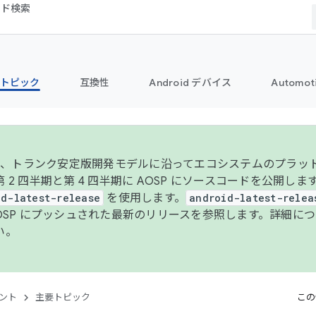
コード検索
トピック
互換性
Android デバイス
Automot
年より、トランク安定版開発モデルに沿ってエコシステムのプラ
 2 四半期と第 4 四半期に AOSP にソースコードを公開しま
id-latest-release
を使用します。
android-latest-relea
AOSP にプッシュされた最新のリリースを参照します。詳細に
い。
ント
主要トピック
この