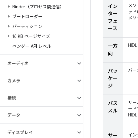
メソ
イン
Binder（プロセス間通信）
ッド
ター
ブートローダー
メソ
フェ
パーティション
ース
16 KB ページサイズ
HI
一方
ベンダー API レベル
向
オーディオ
バー
パッ
ケー
カメラ
ジ
接続
サー
パス
ード
スル
HI
データ
ー
ディスプレイ
イン
サー