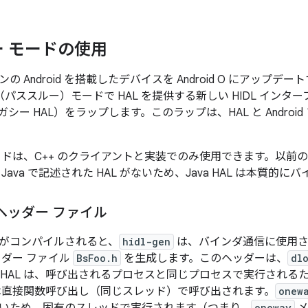
 モードの使用
の Android を搭載したデバイスを Android O にアップ
cess（パススルー）モードで HAL を提供する新しい HIDL イ
ガシー HAL）をラップします。このラップは、HAL と Andro
ドは、C++ のクライアントと実装でのみ使用できます。以前のバー
Java で記述された HAL がないため、Java HAL は本質的
ヘッダー ファイル
がコンパイルされると、
hidl-gen
は、バインダ通信に使用さ
ッダー ファイル
BsFoo.h
を生成します。このヘッダーは、
dl
 HAL は、呼び出されるプロセスと同じプロセスで実行される
は直接関数呼び出し（同じスレッド）で呼び出されます。
onew
oneway