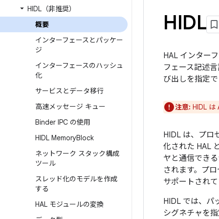
HIDL（非推奨）
HIDL
概要
インターフェースとパッケー
ジ
HAL インタ
インターフェースのハッシュ
フェース記述言
化
び出しを指定で
サービスとデータ移行
高速メッセージ キュー
注意:
HIDL は
Binder IPC の使用
HIDL は、プ
HIDL Memory
Block
化された HA
ネットワーク スタック構成
ヤと通信できる
ツール
されます。プロ
スレッド化のモデルを作成
サポートされて
する
HIDL では
HAL モジュールの変換
シグネチャを指定