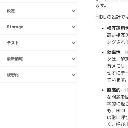
ます。
設定
HIDL の設
Storage
相互運用
高い相互
ングされ
テスト
効率性
。
最新情報
タは、解凍
有メモリ 
せずにデ
仮想化
ています
直感的
。H
な問題を
率的に返
も、HI
は常に呼
く、呼び