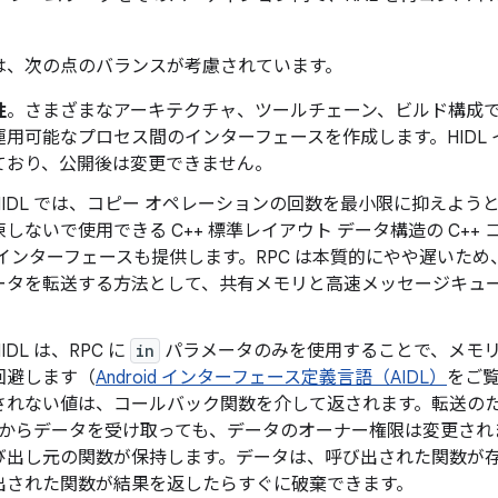
計では、次の点のバランスが考慮されています。
性
。さまざまなアーキテクチャ、ツールチェーン、ビルド構成
運用可能なプロセス間のインターフェースを作成します。HIDL
ており、公開後は変更できません。
HIDL では、コピー オペレーションの回数を最小限に抑えようと
しないで使用できる C++ 標準レイアウト データ構造の C++ 
インターフェースも提供します。RPC は本質的にやや遅いため、HI
ータを転送する方法として、共有メモリと高速メッセージキュー（
。
IDL は、RPC に
in
パラメータのみを使用することで、メモ
回避します（
Android インターフェース定義言語（AIDL）
をご
されない値は、コールバック関数を介して返されます。転送のために
DL からデータを受け取っても、データのオーナー権限は変更さ
び出し元の関数が保持します。データは、呼び出された関数が
出された関数が結果を返したらすぐに破棄できます。