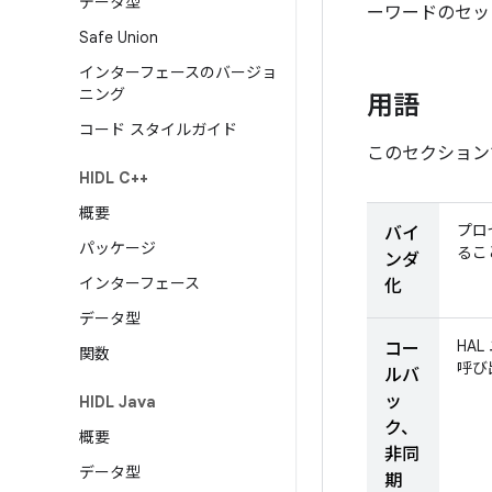
データ型
ーワードのセット
Safe Union
インターフェースのバージョ
ニング
用語
コード スタイルガイド
このセクションで
HIDL C++
概要
プロ
バイ
パッケージ
るこ
ンダ
インターフェース
化
データ型
HA
コー
関数
呼び
ルバ
ッ
HIDL Java
ク、
概要
非同
データ型
期