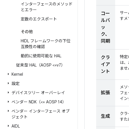
インターフェースのメソッド
とエラー
サー
コー
すメ
定数のエクスポート
ルバ
ッ
その他
ク、
HIDL フレームワークの下位
同期
互換性の確認
動的に使用可能な HAL
特定
クラ
は、
イア
従来型 HAL（AOSP <=v7）
ませ
ント
Kernel
設定
メソ
拡張
デバイスツリー オーバーレイ
フェ
イン
ベンダー NDK（<= AOSP 14）
ベンダー インターフェース オブ
クラ
生成
ジェクト
すた
AIDL