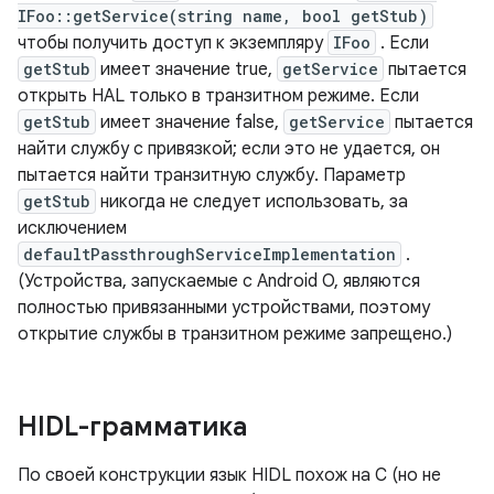
IFoo::getService(string name, bool getStub)
чтобы получить доступ к экземпляру
IFoo
. Если
getStub
имеет значение true,
getService
пытается
открыть HAL только в транзитном режиме. Если
getStub
имеет значение false,
getService
пытается
найти службу с привязкой; если это не удается, он
пытается найти транзитную службу. Параметр
getStub
никогда не следует использовать, за
исключением
defaultPassthroughServiceImplementation
.
(Устройства, запускаемые с Android O, являются
полностью привязанными устройствами, поэтому
открытие службы в транзитном режиме запрещено.)
HIDL-грамматика
По своей конструкции язык HIDL похож на C (но не