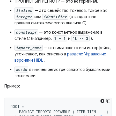
ПРОПИСНЫЙ РЕГИСТР — это нетерминал.
italics
— это семейство токенов, такое как
integer
или
identifier
(стандартные
правила синтаксического анализа C).
constexpr
— это константное выражение в
стиле C (например,
1 + 1
и
1L << 3
).
import_name
— это имя пакета или интерфейса,
уточненное, как описано в
разделе Управление
версиями HIDL
.
words
в нижнем регистре являются буквальными
лексемами.
Пример:
ROOT
=
PACKAGE
IMPORTS
PREAMBLE
{
ITEM
ITEM
...
}
/