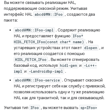
Вы можете связывать реализации HAL,
поддерживающие сквозной режим. Учитывая
интерфейс HAL
abcd@MN::IFoo
, создаются два
пакета:
abcd@MN::IFoo-impl
. Содержит реализацию
HAL и предоставляет функцию
IFoo*
HIDL_FETCH_IFoo(const char* name)
. На
устаревших устройствах этот пакет
dlopen
, и
его реализация создается с помощью
HIDL_FETCH_IFoo
. Вы можете сгенерировать
базовый код, используя
hidl-gen
и
-Lc++-
impl
и
-Landroidbp-impl
.
abcd@MN::IFoo-service
. Открывает сквозной
HAL и регистрирует себя как службу с привязкой,
позволяя использовать одну и ту же реализацию
HAL как для транзитной, так и для связывающей.
Учитывая тип
IFoo
, вы можете вызвать
sp<IFoo>