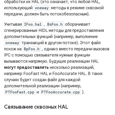
обработки их HAL (это означает, что любой HAL,
использующий
oneway
методы в режиме сквозной
передачи, должен быть потокобезопасным).
Учитывая
IFoo.hal
,
BsFoo.h
оборачивает
сгенерированные HIDL методы для предоставления
дополнительных функций (например, выполнение
oneway
транзакций в другом потоке). Этот файл
похож на
BpFoo.h
, однако вместо передачи вызовов
IPC с помощью связывателя нужные функции
вызываются напрямую. Будущие реализации HAL
могут предоставлять
несколько реализаций,
например FooFast HAL и FooAccurate HAL. В таких
случаях будет создан файл для каждой
дополнительной реализации (например,
PTFooFast.cpp
и
PTFooAccurate.cpp
).
Связывание сквозных HAL