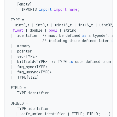
[
empty
]
|
IMPORTS
import
import_name
;
TYPE
=
uint8_t
|
int8_t
|
uint16_t
|
int16_t
|
uint32_t
float
|
double
|
bool
|
string
|
identifier
//
must
be
defined
as
a
typedef
,
st
//
including
those
defined
later
in
|
memory
|
pointer
|
vec<TYPE>
|
bitfield<TYPE>
//
TYPE
is
user
-
defined
enum
|
fmq_sync<TYPE>
|
fmq_unsync<TYPE>
|
TYPE
[
SIZE
]
FIELD
=
TYPE
identifier
UFIELD
=
TYPE
identifier
|
safe_union
identifier
{
FIELD
;
FIELD
;
...
}
id