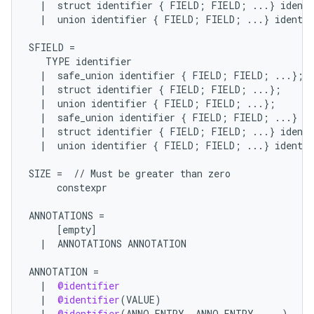
|
struct
identifier
{
FIELD
;
FIELD
;
...
}
identi
|
union
identifier
{
FIELD
;
FIELD
;
...
}
identif
SFIELD
=
TYPE
identifier
|
safe_union
identifier
{
FIELD
;
FIELD
;
...
};
|
struct
identifier
{
FIELD
;
FIELD
;
...
};
|
union
identifier
{
FIELD
;
FIELD
;
...
};
|
safe_union
identifier
{
FIELD
;
FIELD
;
...
}
id
|
struct
identifier
{
FIELD
;
FIELD
;
...
}
identi
|
union
identifier
{
FIELD
;
FIELD
;
...
}
identif
SIZE
=
//
Must
be
greater
than
zero
constexpr
ANNOTATIONS
=
[
empty
]
|
ANNOTATIONS
ANNOTATION
ANNOTATION
=
|
@identifier
|
@identifier
(
VALUE
)
|
@identifier
(
ANNO_ENTRY
,
ANNO_ENTRY
...
)