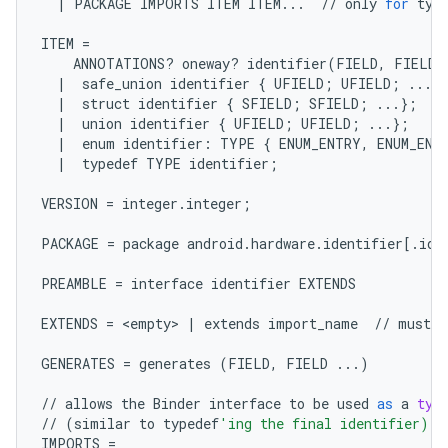
|
PACKAGE
IMPORTS
ITEM
ITEM
...
//
only
for
typ
ITEM
=
ANNOTATIONS
?
oneway
?
identifier
(
FIELD
,
FIELD
|
safe_union
identifier
{
UFIELD
;
UFIELD
;
...
}
|
struct
identifier
{
SFIELD
;
SFIELD
;
...
};
/
|
union
identifier
{
UFIELD
;
UFIELD
;
...
};
|
enum
identifier
:
TYPE
{
ENUM_ENTRY
,
ENUM_ENT
|
typedef
TYPE
identifier
;
VERSION
=
integer
.
integer
;
PACKAGE
=
package
android
.
hardware
.
identifier
[
.
ide
PREAMBLE
=
interface
identifier
EXTENDS
EXTENDS
=
 <
empty
> 
|
extends
import_name
//
must
b
GENERATES
=
generates
(
FIELD
,
FIELD
...
)
//
allows
the
Binder
interface
to
be
used
as
a
typ
//
(
similar
to
typedef
'ing the final identifier)
IMPORTS
=