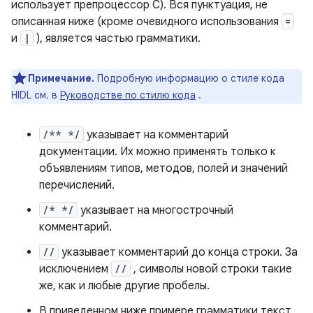
использует препроцессор C). Вся пунктуация, не
описанная ниже (кроме очевидного использования
=
и
|
), является частью грамматики.
Примечание.
Подробную информацию о стиле кода
HIDL см. в
Руководстве по стилю кода
.
/** */
указывает на комментарий
документации. Их можно применять только к
объявлениям типов, методов, полей и значений
перечислений.
/* */
указывает на многострочный
комментарий.
//
указывает комментарий до конца строки. За
исключением
//
, символы новой строки такие
же, как и любые другие пробелы.
В приведенном ниже примере грамматики текст