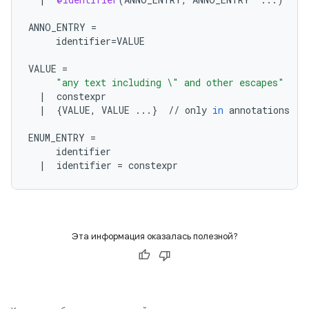
ANNO_ENTRY
=
identifier
=
VALUE
VALUE
=
"any text including 
\"
 and other escapes"
|
constexpr
|
{
VALUE
,
VALUE
...
}
//
only
in
annotations
ENUM_ENTRY
=
identifier
|
identifier
=
constexpr
Эта информация оказалась полезной?