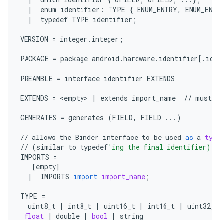
|
enum
identifier
:
TYPE
{
ENUM_ENTRY
,
ENUM_ENT
|
typedef
TYPE
identifier
;
VERSION
=
integer
.
integer
;
PACKAGE
=
package
android
.
hardware
.
identifier
[
.
ide
PREAMBLE
=
interface
identifier
EXTENDS
EXTENDS
=
 <
empty
> 
|
extends
import_name
//
must
b
GENERATES
=
generates
(
FIELD
,
FIELD
...
)
//
allows
the
Binder
interface
to
be
used
as
a
typ
//
(
similar
to
typedef
'ing the final identifier)
IMPORTS
=
[
empty
]
|
IMPORTS
import
import_name
;
TYPE
=
uint8_t
|
int8_t
|
uint16_t
|
int16_t
|
uint32_t
float
|
double
|
bool
|
string