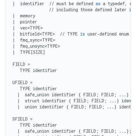
|
identifier
//
must
be
defined
as
a
typedef
,
st
//
including
those
defined
later
in
|
memory
|
pointer
|
vec<TYPE>
|
bitfield<TYPE>
//
TYPE
is
user
-
defined
enum
|
fmq_sync<TYPE>
|
fmq_unsync<TYPE>
|
TYPE
[
SIZE
]
FIELD
=
TYPE
identifier
UFIELD
=
TYPE
identifier
|
safe_union
identifier
{
FIELD
;
FIELD
;
...
}
id
|
struct
identifier
{
FIELD
;
FIELD
;
...
}
identi
|
union
identifier
{
FIELD
;
FIELD
;
...
}
identif
SFIELD
=
TYPE
identifier
|
safe_union
identifier
{
FIELD
;
FIELD
;
...
};