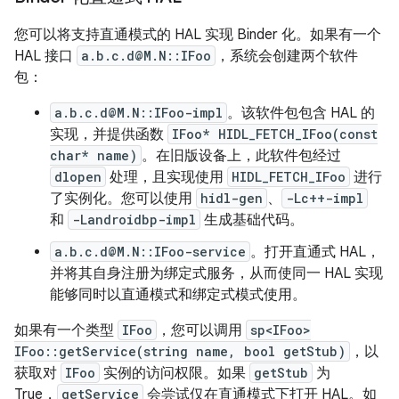
您可以将支持直通模式的 HAL 实现 Binder 化。如果有一个
HAL 接口
a.b.c.d@M.N::IFoo
，系统会创建两个软件
包：
a.b.c.d@M.N::IFoo-impl
。该软件包包含 HAL 的
实现，并提供函数
IFoo* HIDL_FETCH_IFoo(const
char* name)
。在旧版设备上，此软件包经过
dlopen
处理，且实现使用
HIDL_FETCH_IFoo
进行
了实例化。您可以使用
hidl-gen
、
-Lc++-impl
和
-Landroidbp-impl
生成基础代码。
a.b.c.d@M.N::IFoo-service
。打开直通式 HAL，
并将其自身注册为绑定式服务，从而使同一 HAL 实现
能够同时以直通模式和绑定式模式使用。
如果有一个类型
IFoo
，您可以调用
sp<IFoo>
IFoo::getService(string name, bool getStub)
，以
获取对
IFoo
实例的访问权限。如果
getStub
为
True，
getService
会尝试仅在直通模式下打开 HAL。如