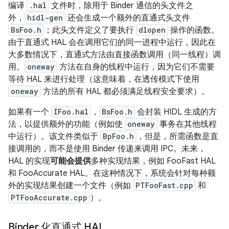
编译
.hal
文件时，除用于 Binder 通信的头文件之
外，
hidl-gen
还会生成一个额外的直通式头文件
BsFoo.h
；此头文件定义了要执行
dlopen
操作的函数。
由于直通式 HAL 会在调用它们的同一进程中运行，因此在
大多数情况下，直通式方法由直接函数调用（同一线程）调
用。
oneway
方法在自身的线程中运行，因为它们不需要
等待 HAL 来进行处理（这意味着，在透传模式下使用
oneway
方法的所有 HAL 都必须满足线程安全要求）。
如果有一个
IFoo.hal
，
BsFoo.h
会封装 HIDL 生成的方
法，以提供额外的功能（例如使
oneway
事务在其他线程
中运行）。该文件类似于
BpFoo.h
，但是，所需函数是直
接调用的，而不是使用 Binder 传递来调用 IPC。未来，
HAL 的实现
可能会提供
多种实现结果，例如 FooFast HAL
和 FooAccurate HAL。在这种情况下，系统会针对每种额
外的实现结果创建一个文件（例如
PTFooFast.cpp
和
PTFooAccurate.cpp
）。
Binder 化直通式 HAL