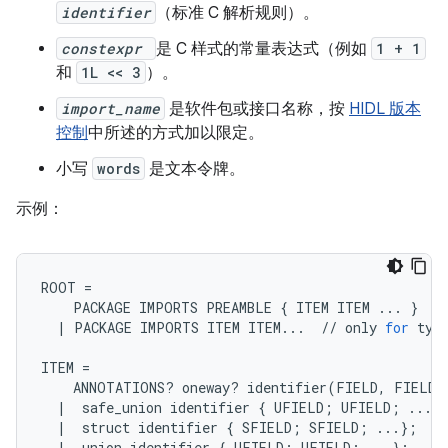
identifier
（标准 C 解析规则）。
constexpr
是 C 样式的常量表达式（例如
1 + 1
和
1L << 3
）。
import_name
是软件包或接口名称，按
HIDL 版本
控制
中所述的方式加以限定。
小写
words
是文本令牌。
示例：
ROOT
=
PACKAGE
IMPORTS
PREAMBLE
{
ITEM
ITEM
...
}
/
|
PACKAGE
IMPORTS
ITEM
ITEM
...
//
only
for
typ
ITEM
=
ANNOTATIONS
?
oneway
?
identifier
(
FIELD
,
FIELD
|
safe_union
identifier
{
UFIELD
;
UFIELD
;
...
}
|
struct
identifier
{
SFIELD
;
SFIELD
;
...
};
/
|
union
identifier
{
UFIELD
;
UFIELD
;
...
};