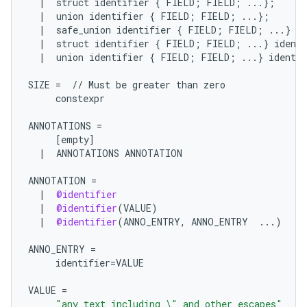
|
struct
identifier
{
FIELD
;
FIELD
;
...
};
|
union
identifier
{
FIELD
;
FIELD
;
...
};
|
safe_union
identifier
{
FIELD
;
FIELD
;
...
}
id
|
struct
identifier
{
FIELD
;
FIELD
;
...
}
identi
|
union
identifier
{
FIELD
;
FIELD
;
...
}
identif
SIZE
=
//
Must
be
greater
than
zero
constexpr
ANNOTATIONS
=
[
empty
]
|
ANNOTATIONS
ANNOTATION
ANNOTATION
=
|
@identifier
|
@identifier
(
VALUE
)
|
@identifier
(
ANNO_ENTRY
,
ANNO_ENTRY
...
)
ANNO_ENTRY
=
identifier
=
VALUE
VALUE
=
"any text including 
\"
 and other escapes"