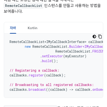
다음 예는 고정된 앱에 대한 콜백을 삭제하는
RemoteCallbackList
인스턴스를 만들고 사용하는 방법을
보여줍니다.
자바
Kotlin
RemoteCallbackList<IMyCallbackInterface>
callbacks
new
RemoteCallbackList
.
Builder<IMyCallback
RemoteCallbackList
.
FROZEN_
.
setExecutor
(
myExecutor
)
.
build
();
// Registering a callback:
callbacks
.
register
(
callback
);
// Broadcasting to all registered callbacks:
callbacks
.
broadcast
((
callback
)
-
>
callback
.
onSomeE