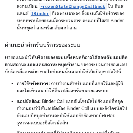
ลงทะเบียน
FrozenStateChangeCallback
ใน อินส
แตนซ์
IBinder
ที่เฉพาะเจาะจง ซึ่งจะแจ้งให้บริการของ
ระบบทราบโดยตรงเมื่อกระบวนการของแอปที่โฮสต์ Binder
นั้นหยุดทำงานหรือกลับมาทำงาน
คำแนะนำสำหรับบริการของระบบ
เราขอแนะนำให้
บริการของระบบทั้งหมดที่อาจโต้ตอบกับแอปติด
ตามสถานะแคชและสถานะหยุดทำงาน
ของกระบวนการของแอป
ที่บริการสื่อสารด้วย หากไม่ทำเช่นนั้นอาจทำให้เกิดปัญหาต่อไปนี้
การใช้ทรัพยากร:
การทำงานสำหรับแอปที่แคชไว้และผู้ใช้
มองไม่เห็นอาจทำให้สิ้นเปลืองทรัพยากรของระบบ
แอปขัดข้อง:
Binder Call แบบซิงโครนัสไปยังแอปที่หยุด
ทำงานจะทำให้แอปขัดข้อง Binder Call แบบอะซิงโครนัสไป
ยังแอปที่หยุดทำงานจะทำให้แอปขัดข้องหากบัฟเฟอร์
ธุรกรรมแบบอะซิงโครนัสล้น