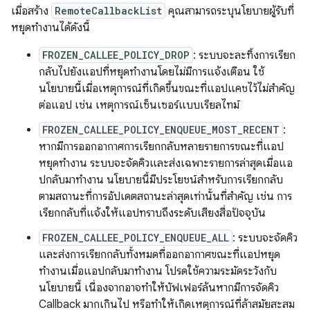
เมื่อสร้าง
RemoteCallbackList
คุณสามารถระบุนโยบายผู้รับที่
หยุดทำงานได้ดังนี้
FROZEN_CALLEE_POLICY_DROP
: ระบบจะละทิ้งการเรียก
กลับไปยังแอปที่หยุดทำงานโดยไม่มีการแจ้งเตือน ใช้
นโยบายนี้เมื่อเหตุการณ์ที่เกิดขึ้นขณะที่แอปแคชไว้ไม่สำคัญ
ต่อแอป เช่น เหตุการณ์เซ็นเซอร์แบบเรียลไทม์
FROZEN_CALLEE_POLICY_ENQUEUE_MOST_RECENT
:
หากมีการออกอากาศการเรียกกลับหลายรายการขณะที่แอป
หยุดทำงาน ระบบจะจัดคิวและส่งเฉพาะรายการล่าสุดเมื่อแอ
ปกลับมาทำงาน นโยบายนี้มีประโยชน์สำหรับการเรียกกลับ
ตามสถานะที่การอัปเดตสถานะล่าสุดเท่านั้นที่สำคัญ เช่น การ
เรียกกลับที่แจ้งให้แอปทราบถึงระดับเสียงสื่อปัจจุบัน
FROZEN_CALLEE_POLICY_ENQUEUE_ALL
: ระบบจะจัดคิว
และส่งการเรียกกลับทั้งหมดที่ออกอากาศขณะที่แอปหยุด
ทำงานเมื่อแอปกลับมาทำงาน โปรดใช้ความระมัดระวังกับ
นโยบายนี้ เนื่องจากอาจทำให้บัฟเฟอร์ล้นหากมีการจัดคิว
Callback มากเกินไป หรือทำให้เกิดเหตุการณ์ที่ล้าสมัยสะสม