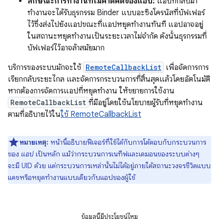
ลักษณะการทำงานที่ไม่คาดคิดของแอป:
แอปที่กลับมา
ทำงานจะได้รับธุรกรรม Binder แบบอะซิงโครนัสที่บัฟเฟอร์
ไว้ซึ่งส่งไปยังแอปขณะที่แอปหยุดทำงานทันที แอปอาจอยู่
ในสถานะหยุดทำงานเป็นระยะเวลาไม่จำกัด ดังนั้นธุรกรรมที่
บัฟเฟอร์ไว้อาจล้าสมัยมาก
บริการของระบบมักจะใช้
RemoteCallbackList
เพื่อจัดการการ
เรียกกลับระยะไกล และจัดการกระบวนการที่สิ้นสุดแล้วโดยอัตโนมัติ
หากต้องการจัดการแอปที่หยุดทำงาน ให้ขยายการใช้งาน
RemoteCallbackList
ที่มีอยู่โดยใช้นโยบายผู้รับที่หยุดทำงาน
ตามที่อธิบายไว้ใน
ใช้ RemoteCallbackList
หมายเหตุ:
หน้านี้อธิบายฟีเจอร์ที่ใช้ได้กับการโต้ตอบกับกระบวนการ
ของ
แอป
เป็นหลัก แม้ว่ากระบวนการเนทีฟและเดมอนของระบบต่างๆ
จะมี UID ด้วย แต่กระบวนการเหล่านั้นไม่ได้อยู่ภายใต้สถานะวงจรชีวิตแบบ
แคชหรือหยุดทำงานแบบเดียวกับแอปของผู้ใช้
ข้อมูลนี้มีประโยชน์ไหม