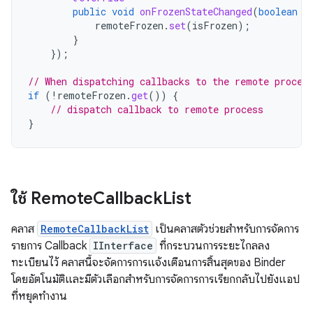
public
void
onFrozenStateChanged
(
boolean
i
remoteFrozen
.
set
(
isFrozen
);
}
});
// When dispatching callbacks to the remote proces
if
(
!
remoteFrozen
.
get
())
{
// dispatch callback to remote process
}
ใช้ Remote
Callback
List
คลาส
RemoteCallbackList
เป็นคลาสตัวช่วยสำหรับการจัดการ
รายการ Callback
IInterface
ที่กระบวนการระยะไกลลง
ทะเบียนไว้ คลาสนี้จะจัดการการแจ้งเตือนการสิ้นสุดของ Binder
โดยอัตโนมัติและมีตัวเลือกสำหรับการจัดการการเรียกกลับไปยังแอป
ที่หยุดทำงาน