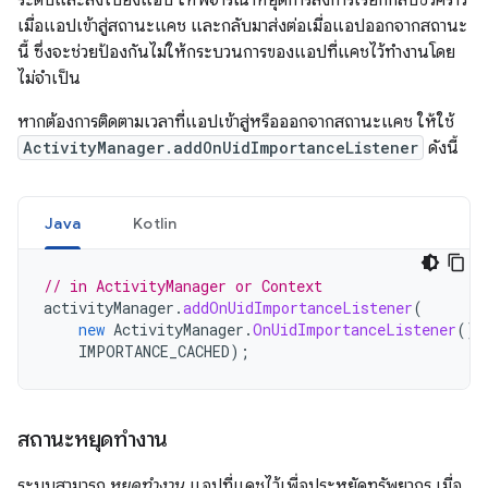
ระดับและส่งไปยังแอป ให้พิจารณาหยุดการส่งการเรียกกลับชั่วคราว
เมื่อแอปเข้าสู่สถานะแคช และกลับมาส่งต่อเมื่อแอปออกจากสถานะ
นี้ ซึ่งจะช่วยป้องกันไม่ให้กระบวนการของแอปที่แคชไว้ทำงานโดย
ไม่จำเป็น
หากต้องการติดตามเวลาที่แอปเข้าสู่หรือออกจากสถานะแคช ให้ใช้
ActivityManager.addOnUidImportanceListener
ดังนี้
Java
Kotlin
// in ActivityManager or Context
activityManager
.
addOnUidImportanceListener
(
new
ActivityManager
.
OnUidImportanceListener
()
IMPORTANCE_CACHED
);
สถานะหยุดทำงาน
ระบบสามารถ
หยุดทำงาน
แอปที่แคชไว้เพื่อประหยัดทรัพยากร เมื่อ