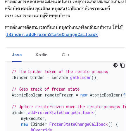
หากต้องการหลีกเลี่ยงไม่ให้แอปได้รับเหตุการณ์ที่ล้าสมัยมากเกินไป
หรือบัฟเฟอร์ล้น คุณ
ต้อง
หยุดส่ง Callback ชั่วคราวขณะที่
กระบวนการของแอปผู้รับหยุดทำงาน
หากต้องการติดตามเวลาที่แอปหยุดทำงานหรือกลับมาทำงาน ให้ใช้
IBinder.addFrozenStateChangeCallback
Java
Kotlin
C++
// The binder token of the remote process
IBinder
binder
=
service
.
getBinder
();
// Keep track of frozen state
AtomicBoolean
remoteFrozen
=
new
AtomicBoolean
(
fal
// Update remoteFrozen when the remote process fre
binder
.
addFrozenStateChangeCallback
(
myExecutor
,
new
IBinder
.
FrozenStateChangeCallback
()
{
@Override