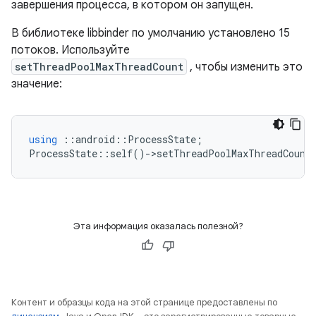
завершения процесса, в котором он запущен.
В библиотеке libbinder по умолчанию установлено 15
потоков. Используйте
setThreadPoolMaxThreadCount
, чтобы изменить это
значение:
using
::
android
::
ProcessState
;
ProcessState
::
self
()
-
>
setThreadPoolMaxThreadCount
Эта информация оказалась полезной?
Контент и образцы кода на этой странице предоставлены по