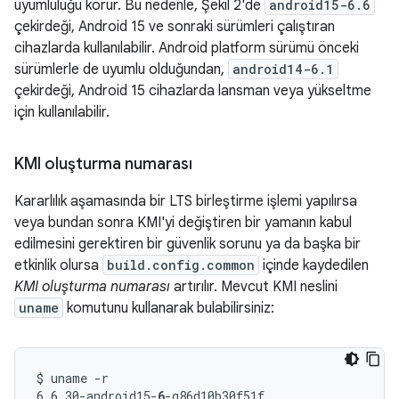
uyumluluğu korur. Bu nedenle, Şekil 2'de
android15-6.6
çekirdeği, Android 15 ve sonraki sürümleri çalıştıran
cihazlarda kullanılabilir. Android platform sürümü önceki
sürümlerle de uyumlu olduğundan,
android14-6.1
çekirdeği, Android 15 cihazlarda lansman veya yükseltme
için kullanılabilir.
KMI oluşturma numarası
Kararlılık aşamasında bir LTS birleştirme işlemi yapılırsa
veya bundan sonra KMI'yi değiştiren bir yamanın kabul
edilmesini gerektiren bir güvenlik sorunu ya da başka bir
etkinlik olursa
build.config.common
içinde kaydedilen
KMI oluşturma numarası
artırılır. Mevcut KMI neslini
uname
komutunu kullanarak bulabilirsiniz:
$ uname -r

6.6.30-android15-
6