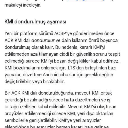
makaleyi inceleyin.
KMI dondurulmuş aşaması
Yeni bir platform sürümü AOSP'ye gönderilmeden önce
ACK KMI dalı
dondurulur
ve dalın kullanım ömrü boyunca
dondurulmuş olarak kalır. Bu nedenle, kararlı KMI'yi
etkilemeden azaltılamayan ciddi bir güvenlik sorunu tespit
edilmediği sürece KMI'yi bozan değişiklikler kabul edilmez.
KMI bozulmalarını önlemek için, LTS'den birleştirilen bazı
yamalar, düzeltme Android cihazlar için gerekli değilse
değiştirilebilir veya bırakılabilir.
Bir ACK KMI dalı dondurulduğunda, mevcut KMI ortak
çekirdeği bozulmadığı sürece hata düzeltmeleri ve iş
ortağı özellikleri kabul edilebilir. Mevcut KMI'yi oluşturan
arayüzler etkilenmediği sürece KMI, yeni dışa aktarılan
sembollerle genişletilebilir. KMI'ye yeni arayüzler
eklendiğinde bu arayüzler hemen kararlı hale gelir ve