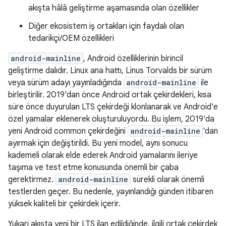
akışta hâlâ geliştirme aşamasında olan özellikler
Diğer ekosistem iş ortakları için faydalı olan
tedarikçi/OEM özellikleri
android-mainline
, Android özelliklerinin birincil
geliştirme dalıdır. Linux ana hattı, Linus Torvalds bir sürüm
veya sürüm adayı yayınladığında
android-mainline
ile
birleştirilir. 2019'dan önce Android ortak çekirdekleri, kısa
süre önce duyurulan LTS çekirdeği klonlanarak ve Android'e
özel yamalar eklenerek oluşturuluyordu. Bu işlem, 2019'da
yeni Android common çekirdeğini
android-mainline
'dan
ayırmak için değiştirildi. Bu yeni model, aynı sonucu
kademeli olarak elde ederek Android yamalarını ileriye
taşıma ve test etme konusunda önemli bir çaba
gerektirmez.
android-mainline
sürekli olarak önemli
testlerden geçer. Bu nedenle, yayınlandığı günden itibaren
yüksek kaliteli bir çekirdek içerir.
Yukarı akışta yeni bir LTS ilan edildiğinde, ilgili ortak çekirdek