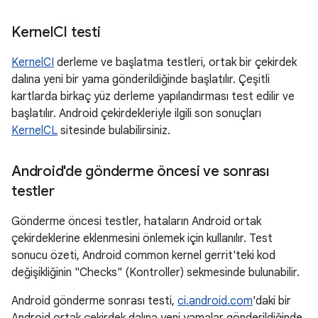
Kernel
CI testi
KernelCI
derleme ve başlatma testleri, ortak bir çekirdek
dalına yeni bir yama gönderildiğinde başlatılır. Çeşitli
kartlarda birkaç yüz derleme yapılandırması test edilir ve
başlatılır. Android çekirdekleriyle ilgili son sonuçları
KernelCL
sitesinde bulabilirsiniz.
Android'de gönderme öncesi ve sonrası
testler
Gönderme öncesi testler, hataların Android ortak
çekirdeklerine eklenmesini önlemek için kullanılır. Test
sonucu özeti, Android common kernel gerrit'teki kod
değişikliğinin "Checks" (Kontroller) sekmesinde bulunabilir.
Android gönderme sonrası testi,
ci.android.com
'daki bir
Android ortak çekirdek dalına yeni yamalar gönderildiğinde