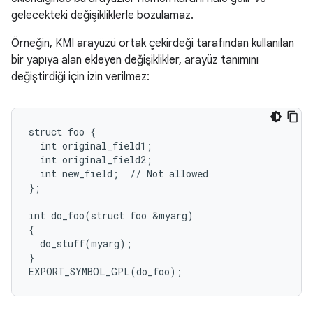
gelecekteki değişikliklerle bozulamaz.
Örneğin, KMI arayüzü ortak çekirdeği tarafından kullanılan
bir yapıya alan ekleyen değişiklikler, arayüz tanımını
değiştirdiği için izin verilmez:
struct foo {

  int original_field1;

  int original_field2;

  int new_field;  // Not allowed

};

int do_foo(struct foo &myarg)

{

  do_stuff(myarg);

}
