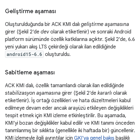
Geliştirme aşaması
Oluşturulduğunda bir ACK KMI dalı
geliştirme aşamasına
girer (Şekil 2'de
dev
olarak etiketlenir) ve sonraki Android
platform sürümünde özellik katkılarına açıktır. Şekil 2'de, 6.6
yeni yukarı akış LTS çekirdeği olarak ilan edildiğinde
android15-6.6
oluşturuldu.
Sabitleme aşaması
ACK KMI dalı, özellik tamamlandı olarak ilan edildiğinde
stabilizasyon aşamasına
girer (Şekil 2'de
kararlı
olarak
etiketlenir). İş ortağı özellikleri ve hata düzeltmeleri kabul
edilmeye devam eder ancak arayüzü etkileyen değişiklikleri
tespit etmek için KMI izleme etkinleştirilir. Bu aşamada,
KMI'yi bozan değişiklikler kabul edilir ve KMI tanımı önceden
tanımlanmış bir sıklıkta (genellikle iki haftada bir) güncellenir.
KMI izlemeyle ilgili ayrıntılar için
GKI'ya genel bakış
başlıklı