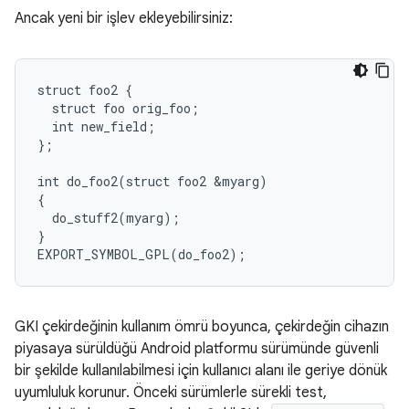
Ancak yeni bir işlev ekleyebilirsiniz:
struct foo2 {

  struct foo orig_foo;

  int new_field;

};

int do_foo2(struct foo2 &myarg)

{

  do_stuff2(myarg);

}

GKI çekirdeğinin kullanım ömrü boyunca, çekirdeğin cihazın
piyasaya sürüldüğü Android platformu sürümünde güvenli
bir şekilde kullanılabilmesi için kullanıcı alanı ile geriye dönük
uyumluluk korunur. Önceki sürümlerle sürekli test,