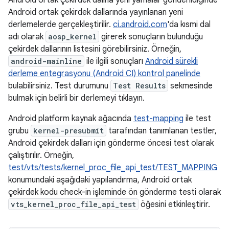
Android ortak çekirdek dallarında yayınlanan yeni
derlemelerde gerçekleştirilir.
ci.android.com
'da kısmi dal
adı olarak
aosp_kernel
girerek sonuçların bulunduğu
çekirdek dallarının listesini görebilirsiniz. Örneğin,
android-mainline
ile ilgili sonuçları
Android sürekli
derleme entegrasyonu (Android CI) kontrol panelinde
bulabilirsiniz. Test durumunu
Test Results
sekmesinde
bulmak için belirli bir derlemeyi tıklayın.
Android platform kaynak ağacında
test-mapping
ile test
grubu
kernel-presubmit
tarafından tanımlanan testler,
Android çekirdek dalları için gönderme öncesi test olarak
çalıştırılır. Örneğin,
test/vts/tests/kernel_proc_file_api_test/TEST_MAPPING
konumundaki aşağıdaki yapılandırma, Android ortak
çekirdek kodu check-in işleminde ön gönderme testi olarak
vts_kernel_proc_file_api_test
öğesini etkinleştirir.