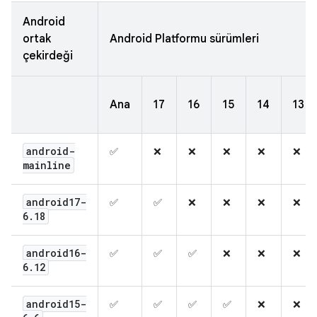
Android
ortak
Android Platformu sürümleri
çekirdeği
Ana
17
16
15
14
13
android-
✅
❌
❌
❌
❌
❌
mainline
android17-
✅
✅
❌
❌
❌
❌
6
.
18
android16-
✅
✅
✅
❌
❌
❌
6
.
12
android15-
✅
✅
✅
✅
❌
❌