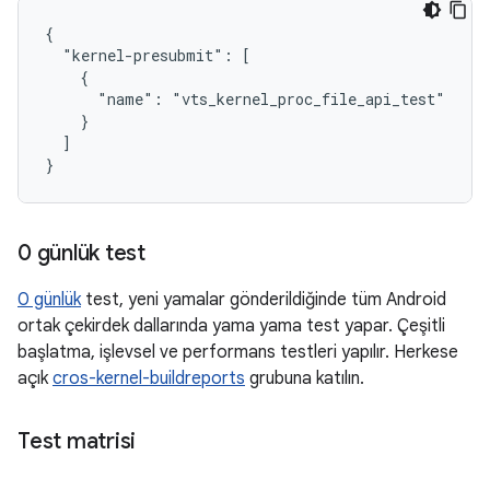
{

  "kernel-presubmit": [

    {

      "name": "vts_kernel_proc_file_api_test"

    }

  ]

0 günlük test
0 günlük
test, yeni yamalar gönderildiğinde tüm Android
ortak çekirdek dallarında yama yama test yapar. Çeşitli
başlatma, işlevsel ve performans testleri yapılır. Herkese
açık
cros-kernel-buildreports
grubuna katılın.
Test matrisi