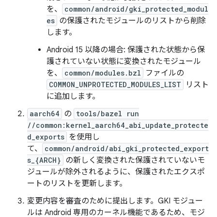
を、
common/android/gki_protected_modul
es
の保護されたモジュールのリストから削除
します。
Android 15 以降の場合: 保護された状態から保
護されていない状態に変換されたモジュール
を、
common/modules.bzl
ファイルの
COMMON_UNPROTECTED_MODULES_LIST
リスト
に追加します。
aarch64
の
tools/bazel run
//common:kernel_aarch64_abi_update_protecte
d_exports
を使用し
て、
common/android/abi_gki_protected_export
s_{ARCH}
の新しく変換された保護されていないモ
ジュールが除外されるように、保護されたエクスポ
ートのリストを更新します。
変更内容を審査のために提出します。GKI モジュー
ルは Android 専用のカーネル機能であるため、モジ