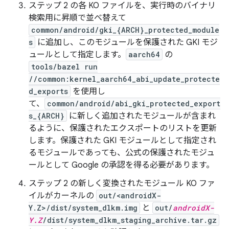
ステップ 2 の各 KO ファイルを、実行時のバイナリ
検索用に昇順で並べ替えて
common/android/gki_{ARCH}_protected_module
s
に追加し、このモジュールを保護された GKI モジ
ュールとして指定します。
aarch64
の
tools/bazel run
//common:kernel_aarch64_abi_update_protecte
d_exports
を使用し
て、
common/android/abi_gki_protected_export
s_{ARCH}
に新しく追加されたモジュールが含まれ
るように、保護されたエクスポートのリストを更新
します。保護された GKI モジュールとして指定され
るモジュールであっても、公式の保護されたモジュ
ールとして Google の承認を得る必要があります。
ステップ 2 の新しく変換されたモジュール KO ファ
イルがカーネルの
out/<androidX-
Y.Z>/dist/system_dlkm.img
と
out/
androidX-
Y.Z
/dist/system_dlkm_staging_archive.tar.gz