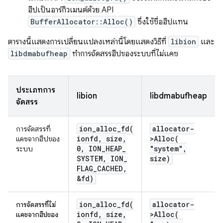
ฮีปเป็นอาร์กิวเมนต์ด้วย API
BufferAllocator::Alloc()
ซึ่งใช้ชื่อฮีปแทน
ตารางนี้แสดงการเปลี่ยนแปลงเหล่านี้โดยแสดงวิธีที่
libion
และ
libdmabufheap
ทำการจัดสรรฮีปของระบบที่ไม่แคช
ประเภทการ
libion
libdmabufheap
จัดสรร
ion_alloc_fd(
allocator-
การจัดสรรที่
ionfd
,
size
,
>
Alloc(
แคชจากฮีปของ
0
,
ION
_
HEAP
_
"system"
,
ระบบ
SYSTEM
,
ION
_
size)
FLAG
_
CACHED
,
&fd)
ion_alloc_fd(
allocator-
การจัดสรรที่ไม่
ionfd
,
size
,
>
Alloc(
แคชจากฮีปของ