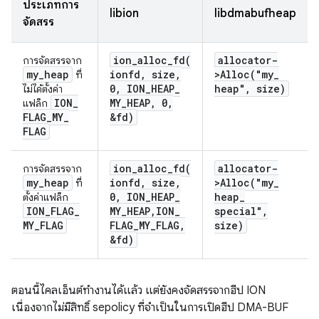
ประเภทการ
libion
libdmabufheap
จัดสรร
ion_alloc_fd(
allocator-
การจัดสรรจาก
my
_
heap
ionfd
,
size
,
>
Alloc(
"my
_
ที่
0
,
ION
_
HEAP
_
heap"
,
size)
ไม่ได้ตั้งค่า
ION
_
MY
_
HEAP
,
0
,
แฟล็ก
FLAG
_
MY
_
&fd)
FLAG
ion_alloc_fd(
allocator-
การจัดสรรจาก
my
_
heap
ionfd
,
size
,
>
Alloc(
"my
_
ที่
0
,
ION
_
HEAP
_
heap
_
ตั้งค่าแฟล็ก
ION
_
FLAG
_
MY
_
HEAP
,
ION
_
special"
,
MY
_
FLAG
FLAG
_
MY
_
FLAG
,
size)
&fd)
ตอนนี้ไคลเอ็นต์ทำงานได้แล้ว แต่ยังคงจัดสรรจากฮีป ION
เนื่องจากไม่มีสิทธิ์ sepolicy ที่จำเป็นในการเปิดฮีป DMA-BUF