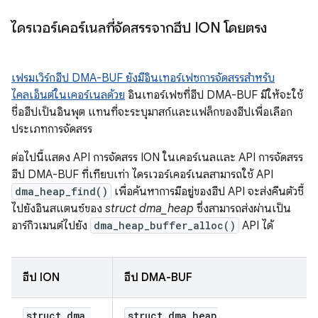
ไดรเวอร์เคอร์เนลที่จัดสรรจากฮีป ION โดยตรง
เฟรมเวิร์กฮีป DMA-BUF ยังมีอินเทอร์เฟซการจัดสรรสำหรับ
ไคลเอ็นต์ในเคอร์เนลด้วย
อินเทอร์เฟซที่ฮีป DMA-BUF มีให้จะใช้
ชื่อฮีปเป็นอินพุต แทนที่จะระบุมาสก์และแฟล็กของฮีปเพื่อเลือก
ประเภทการจัดสรร
ต่อไปนี้แสดง API การจัดสรร ION ในเคอร์เนลและ API การจัดสรร
ฮีป DMA-BUF ที่เทียบเท่า ไดรเวอร์เคอร์เนลสามารถใช้ API
dma_heap_find()
เพื่อค้นหาการมีอยู่ของฮีป API จะส่งคืนตัวชี้
ไปยังอินสแตนซ์ของ
struct dma_heap
ซึ่งสามารถส่งผ่านเป็น
อาร์กิวเมนต์ไปยัง
dma_heap_buffer_alloc()
API ได้
ฮีป ION
ฮีป DMA-BUF
struct dma
_
struct dma_heap