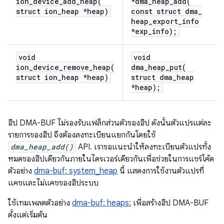
ion_device_add_heap(
*
dma_heap_add(
struct ion
_
heap *heap)
const struct dma
_
heap
_
export
_
info
*exp
_
info);
void
void
ion_device_remove_heap(
dma_heap_put(
struct ion
_
heap *heap)
struct dma
_
heap
*heap);
ฮีป DMA-BUF ไม่รองรับแฟล็กส่วนตัวของฮีป ดังนั้นตัวแปรแต่ละ
รายการของฮีป จึงต้องลงทะเบียนแยกกันโดยใช้
dma_heap_add()
API. เราขอแนะนำให้ลงทะเบียนตัวแปรทั้ง
หมดของฮีปเดียวกันภายในไดรเวอร์เดียวกันเพื่อช่วยในการแชร์โค้ด
ตัวอย่าง
dma-buf: system_heap
นี้ แสดงการใช้งานตัวแปรที่
แคชและไม่แคชของฮีประบบ
ใช้เทมเพลตตัวอย่าง
dma-buf: heaps:
เพื่อสร้างฮีป DMA-BUF
ตั้งแต่เริ่มต้น