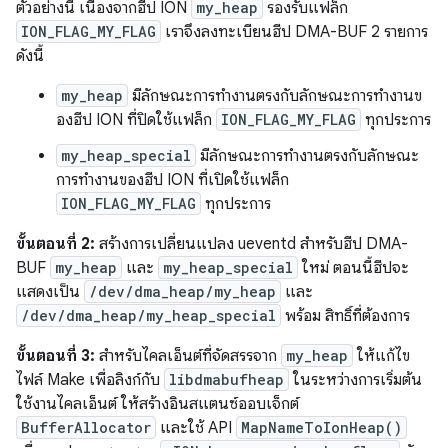
ตัวอย่างนี้ เนื่องจากฮีป ION
my_heap
รองรับแฟล็ก
ION_FLAG_MY_FLAG
เราจึงลงทะเบียนฮีป DMA-BUF 2 รายการ
ดังนี้
my_heap
มีลักษณะการทำงานตรงกับลักษณะการทำงานข
องฮีป ION ที่ปิดใช้แฟล็ก
ION_FLAG_MY_FLAG
ทุกประการ
my_heap_special
มีลักษณะการทำงานตรงกับลักษณะ
การทำงานของฮีป ION ที่เปิดใช้แฟล็ก
ION_FLAG_MY_FLAG
ทุกประการ
ขั้นตอนที่ 2:
สร้างการเปลี่ยนแปลง ueventd สำหรับฮีป DMA-
BUF
my_heap
และ
my_heap_special
ใหม่ ตอนนี้ฮีปจะ
แสดงเป็น
/dev/dma_heap/my_heap
และ
/dev/dma_heap/my_heap_special
พร้อม สิทธิ์ที่ต้องการ
ขั้นตอนที่ 3:
สำหรับไคลเอ็นต์ที่จัดสรรจาก
my_heap
ให้แก้ไข
ไฟล์ Make เพื่อลิงก์กับ
libdmabufheap
ในระหว่างการเริ่มต้น
ใช้งานไคลเอ็นต์ ให้สร้างอินสแตนซ์ออบเจ็กต์
BufferAllocator
และใช้ API
MapNameToIonHeap()