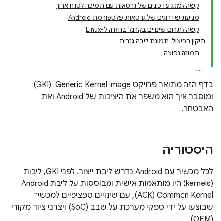
קשה למזג עדכונים של גרסאות עם תמיכה לטווח ארוך
מניעת שדרוגים של גרסאות פלטפורמת Android
קשה לתרום שינויים בקרנל בחזרה ל-Linux
תיקון הפיצול: תמונת ליבה גנרית
תמונה נפוצה
בדף הזה מתואר פרויקט Generic Kernel Image ‏ (GKI)
ומוסבר איך הוא משפר את היציבות של Android ואת
האבטחה.
היסטוריה
לכל מכשיר עם Android נדרש ליבת ייצור. לפני GKI, ליבות
(kernels) היו מותאמות אישית ומבוססות על ליבת Android
Common Kernel ‏(ACK), עם שינויים ספציפיים למכשיר
שבוצעו על ידי ספקי מערכת על שבב (SoC) ויצרני ציוד מקורי
(OEM).