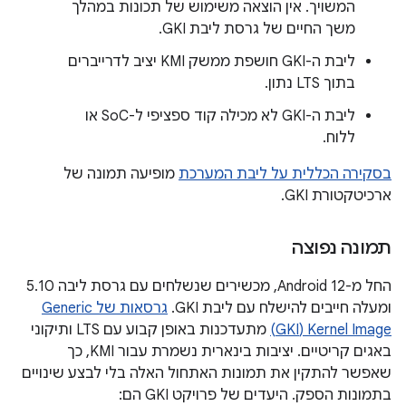
המשויך. אין הוצאה משימוש של תכונות במהלך
משך החיים של גרסת ליבת GKI.
ליבת ה-GKI חושפת ממשק KMI יציב לדרייברים
בתוך LTS נתון.
ליבת ה-GKI לא מכילה קוד ספציפי ל-SoC או
ללוח.
בסקירה הכללית על ליבת המערכת
מופיעה תמונה של
ארכיטקטורת GKI.
תמונה נפוצה
החל מ-Android 12, מכשירים שנשלחים עם גרסת ליבה 5.10
ומעלה חייבים להישלח עם ליבת GKI.
גרסאות של Generic
Kernel Image‏ (GKI)
מתעדכנות באופן קבוע עם LTS ותיקוני
באגים קריטיים. יציבות בינארית נשמרת עבור KMI, כך
שאפשר להתקין את תמונות האתחול האלה בלי לבצע שינויים
בתמונות הספק. היעדים של פרויקט GKI הם: