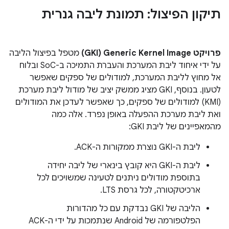
תיקון הפיצול: תמונת ליבה גנרית
פרויקט Generic Kernel Image‏ (GKI)
מטפל בפיצול הליבה
על ידי איחוד ליבת המערכת והעברת התמיכה ב-SoC ובלוח
אל מחוץ לליבת המערכת, למודולים של ספקים שאפשר
לטעון. בנוסף, GKI מציג ממשק יציב של מודול ליבת מערכת
(KMI) למודולים של ספקים, כך שאפשר לעדכן את המודולים
ואת ליבת מערכת ההפעלה באופן נפרד. אלה כמה
מהמאפיינים של ליבת GKI:
ליבת ה-GKI נוצרת ממקורות ה-ACK.
ליבת ה-GKI היא קובץ בינארי של ליבה יחידה
בתוספת מודולים ניתנים לטעינה שמשויכים לכל
ארכיטקטורה, לכל גרסת LTS.
הליבה של GKI נבדקת עם כל מהדורות
הפלטפורמה של Android שנתמכות על ידי ה-ACK