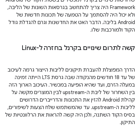
שדורשות שינויים בקרנל למכשירים בשטח. הקוד של Android
Framework היה צריך להתחשב בגרסאות השונות של הליבה,
ולא יכול היה להסתמך על הטמעה של תכונות חדשות של
Android בליבה. הדבר האט את החדשנות וגרם להגדלת גודל
הקוד ולמורכבות שלו.
קשה לתרום שינויים בקרנל בחזרה ל-Linux
הדרך המפוצלת להעברת תיקונים לליבות הייצור גרמה לעיכוב
של עד 18 חודשים מהנקודה שבה גרסת LTS הייתה זמינה
במעלה הזרם, ועד שהיא הופיעה במכשיר. העיכוב הארוך הזה
בין השחרור של ליבת ה-upstream לבין המוצרים מקשה על
קהילת Android להזין את התכונות והדרייברים הדרושים
לליבות ה-upstream. עד שהמשתמש שלח הצעות לשיפורים,
בסיס הקוד השתנה, ולכן היה קשה להראות את הרלוונטיות של
התיקון.