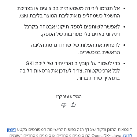
אל תגרמו לירידה משמעותית בביצועים או בצריכת
החשמל כשמחליפים את ליבת המוצר בליבת GKI.
לאפשר לשותפים לספק תיקוני אבטחה בקרנל
ותיקוני באגים בלי מעורבות של הספק.
להפחית את העלות של שדרוג גרסת הליבה
הראשית במכשירים.
כדי לשמור על קובץ בינארי יחיד של ליבת GKI
לכל ארכיטקטורה, צריך לעדכן את גרסאות הליבה
בתהליך שדרוג ברור.
המידע עזר לך?
דוגמאות התוכן והקוד שבדף הזה כפופות לרישיונות המפורטים בקטע
רישיון
לתוכן
.‏ Java ו-OpenJDK הם סימנים מסחריים או סימנים מסחריים רשומים