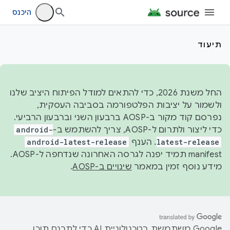
היכנס
תיעוד
החל משנת 2026, כדי להתאים למודל הפיתוח היציב שלנו
ולשמור על יציבות הפלטפורמה בסביבה העסקית,
נפרסם קוד מקור ב-AOSP ברבעון השני וברבעון הרביעי.
כדי ליצור ולתרום ל-AOSP, צריך להשתמש ב-
android-
latest-release
. הענף
android-latest-release
manifest תמיד יפנה לגרסה האחרונה שנדחפה ל-AOSP.
מידע נוסף זמין במאמר
שינויים ב-AOSP
.
‫Google משתמשת בטכנולוגיית AI כדי לתרגם תוכן