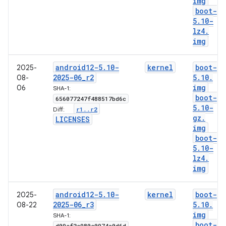
img
boot-
5
.
10-
lz4
.
img
android12-5
.
10-
kernel
boot-
2025-
2025-06
_
r2
5
.
10
.
08-
img
06
SHA-1:
boot-
656077247f488517bd6c
5
.
10-
r1
.
.
r2
Diff:
gz
.
LICENSES
img
boot-
5
.
10-
lz4
.
img
android12-5
.
10-
kernel
boot-
2025-
2025-06
_
r3
5
.
10
.
08-22
img
SHA-1:
boot-
d09ef2e980e0974a0d6d