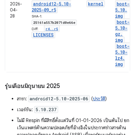
android12-5
.
10-
kernel
boot-
2026-
2025-09
_
r5
5
.
10
.
04-
img
28
SHA-1:
boot-
25161a557b2071d0e66e
5
.
10-
r4
.
.
r5
Diff:
gz
.
LICENSES
img
boot-
5
.
10-
lz4
.
img
รุ่นเดือนมิถุนายน 2025
สาขา:
android12-5.10-2025-06
(
ประวัติ
)
เวอร์ชัน:
5.10.237
ไม่มี Respin ที่มีสิทธิ์ตั้งแต่วันที่ 01-01-2026 เป็นต้นไป ยก
เว้นแพตช์ด้านความปลอดภัยที่อ้างอิงในประกาศข่าวสารด้าน