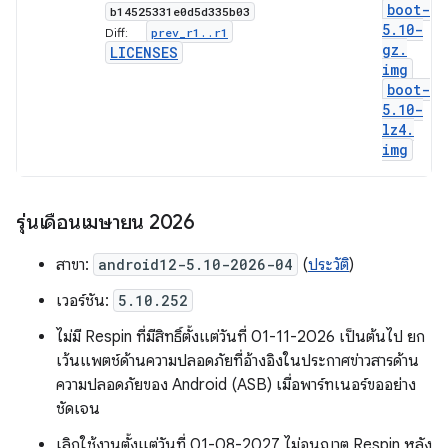
boot-
b14525331e0d5d335b03
5
.
10-
prev
_
r1
.
.
r1
Diff:
gz
.
LICENSES
img
boot-
5
.
10-
lz4
.
img
รุ่นเดือนเมษายน 2026
สาขา:
android12-5.10-2026-04
(
ประวัติ
)
เวอร์ชัน:
5.10.252
ไม่มี Respin ที่มีสิทธิ์ตั้งแต่วันที่ 01-11-2026 เป็นต้นไป ยก
เว้นแพตช์ด้านความปลอดภัยที่อ้างอิงในประกาศข่าวสารด้าน
ความปลอดภัยของ Android (ASB) เมื่อพาร์ทเนอร์ขออย่าง
ชัดเจน
เลิกใช้งานตั้งแต่วันที่ 01-08-2027 ไม่อนุญาต Respin หลัง