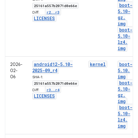
boot-
25161a557b2071d0e66e
5
.
10-
r2
.
.
r3
Diff:
gz
.
LICENSES
img
boot-
5
.
10-
lz4
.
img
android12-5
.
10-
kernel
boot-
2026-
2025-09
_
r4
5
.
10
.
02-
img
06
SHA-1:
boot-
25161a557b2071d0e66e
5
.
10-
r3
.
.
r4
Diff:
gz
.
LICENSES
img
boot-
5
.
10-
lz4
.
img