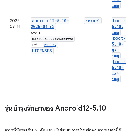
img
android12-5
.
10-
kernel
boot-
2026-
2026-04
_
r2
5
.
10
.
07-16
img
SHA-1:
boot-
83e706e5090d2609499d
5
.
10-
r1
.
.
r2
Diff:
gz
.
LICENSES
img
boot-
5
.
10-
lz4
.
img
รุ่นบำรุงรักษาของ Android12-5
.
10
สาขาที่มีอายุเกิน 6 เดือนจะเข้าสู่ระยะการบำรุงรักษา สาขาเหล่านี้มี