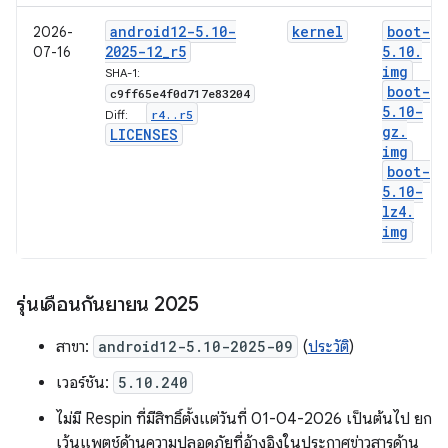
android12-5
.
10-
kernel
boot-
2026-
2025-12
_
r5
5
.
10
.
07-16
img
SHA-1:
boot-
c9ff65e4f0d717e83204
5
.
10-
r4
.
.
r5
Diff:
gz
.
LICENSES
img
boot-
5
.
10-
lz4
.
img
รุ่นเดือนกันยายน 2025
สาขา:
android12-5.10-2025-09
(
ประวัติ
)
เวอร์ชัน:
5.10.240
ไม่มี Respin ที่มีสิทธิ์ตั้งแต่วันที่ 01-04-2026 เป็นต้นไป ยก
เว้นแพตช์ด้านความปลอดภัยที่อ้างอิงในประกาศข่าวสารด้าน