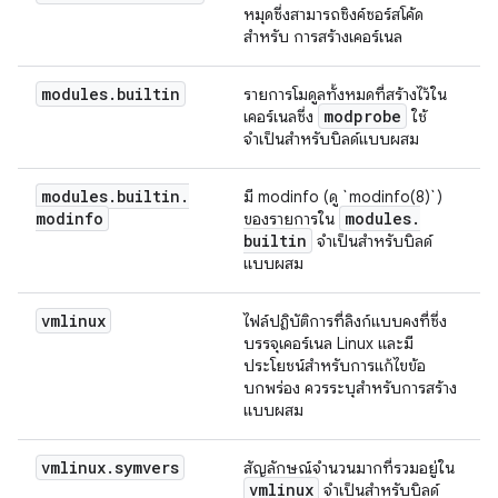
หมุดซึ่งสามารถซิงค์ซอร์สโค้ด
สำหรับ การสร้างเคอร์เนล
modules
.
builtin
รายการโมดูลทั้งหมดที่สร้างไว้ใน
modprobe
เคอร์เนลซึ่ง
ใช้
จำเป็นสำหรับบิลด์แบบผสม
modules
.
builtin
.
มี modinfo (ดู `modinfo(8)`)
modinfo
modules
.
ของรายการใน
builtin
จำเป็นสำหรับบิลด์
แบบผสม
vmlinux
ไฟล์ปฏิบัติการที่ลิงก์แบบคงที่ซึ่ง
บรรจุเคอร์เนล Linux และมี
ประโยชน์สำหรับการแก้ไขข้อ
บกพร่อง ควรระบุสำหรับการสร้าง
แบบผสม
vmlinux
.
symvers
สัญลักษณ์จำนวนมากที่รวมอยู่ใน
vmlinux
จำเป็นสำหรับบิลด์