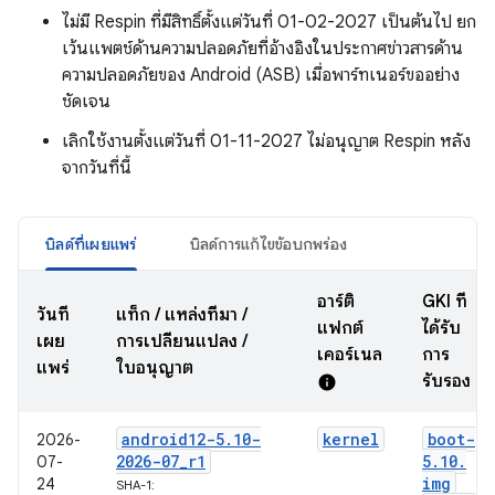
ไม่มี Respin ที่มีสิทธิ์ตั้งแต่วันที่ 01-02-2027 เป็นต้นไป ยก
เว้นแพตช์ด้านความปลอดภัยที่อ้างอิงในประกาศข่าวสารด้าน
ความปลอดภัยของ Android (ASB) เมื่อพาร์ทเนอร์ขออย่าง
ชัดเจน
เลิกใช้งานตั้งแต่วันที่ 01-11-2027 ไม่อนุญาต Respin หลัง
จากวันที่นี้
บิลด์ที่เผยแพร่
บิลด์การแก้ไขข้อบกพร่อง
อาร์ติ
GKI ที่
วันที่
แท็ก / แหล่งที่มา /
แฟกต์
ได้รับ
เผย
การเปลี่ยนแปลง /
เคอร์เนล
การ
แพร่
ใบอนุญาต
รับรอง
info
android12-5
.
10-
kernel
boot-
2026-
2026-07
_
r1
5
.
10
.
07-
img
24
SHA-1: