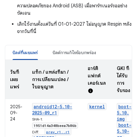
ความปลอดภัยของ Android (ASB) เมื่อพาร์ทเนอร์ขออย่าง
ชัดเจน
เลิกใช้งานตั้งแต่วันที่ 01-01-2027 ไม่อนุญาต Respin หลัง
จากวันที่นี้
บิลด์ที่เผยแพร่
บิลด์การแก้ไขข้อบกพร่อง
อาร์ติ
GKI ที่
วันที่
แท็ก / แหล่งที่มา /
แฟกต์
ได้รับ
เผย
การเปลี่ยนแปลง /
เคอร์เนล
การ
แพร่
ใบอนุญาต
รับรอง
info
android12-5
.
10-
kernel
boot-
2025-
2025-09
_
r1
5
.
10
.
09-
img
24
SHA-1:
boot-
1951d14a348beea7b86b
5
.
10-
prev
_
r1
.
.
r1
Diff: