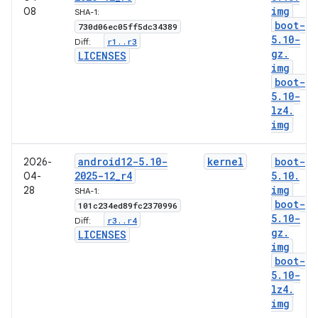
img
08
SHA-1:
boot-
730d06ec05ff5dc34389
5
.
10-
r1
.
.
r3
Diff:
gz
.
LICENSES
img
boot-
5
.
10-
lz4
.
img
android12-5
.
10-
kernel
boot-
2026-
2025-12
_
r4
5
.
10
.
04-
img
28
SHA-1:
boot-
101c234ed89fc2370996
5
.
10-
r3
.
.
r4
Diff:
gz
.
LICENSES
img
boot-
5
.
10-
lz4
.
img