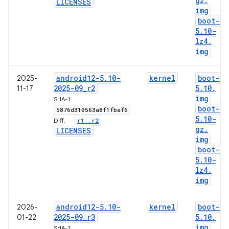
gz
.
LICENSES
img
boot-
5
.
10-
lz4
.
img
android12-5
.
10-
kernel
boot-
2025-
2025-09
_
r2
5
.
10
.
11-17
img
SHA-1:
boot-
5876d310563a8f1fbaf6
5
.
10-
r1
.
.
r2
Diff:
gz
.
LICENSES
img
boot-
5
.
10-
lz4
.
img
android12-5
.
10-
kernel
boot-
2026-
2025-09
_
r3
5
.
10
.
01-22
img
SHA-1: