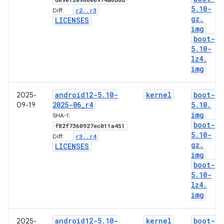
5
.
10-
r2
.
.
r3
Diff:
gz
.
LICENSES
img
boot-
5
.
10-
lz4
.
img
android12-5
.
10-
kernel
boot-
2025-
2025-06
_
r4
5
.
10
.
09-19
img
SHA-1:
boot-
f82f7360927ec011a451
5
.
10-
r3
.
.
r4
Diff:
gz
.
LICENSES
img
boot-
5
.
10-
lz4
.
img
android12-5
.
10-
kernel
boot-
2025-