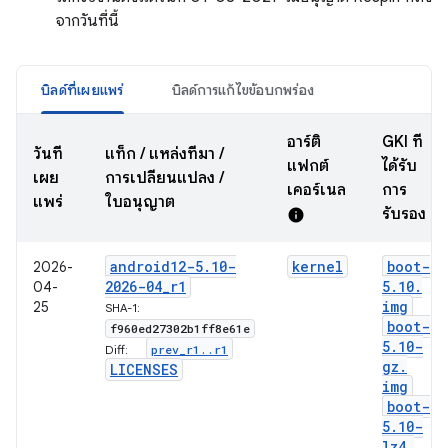
จากวันที่นี้
บิลด์ที่เผยแพร่
บิลด์การแก้ไขข้อบกพร่อง
อาร์ติ
GKI ที่
วันที่
แท็ก / แหล่งที่มา /
แฟกต์
ได้รับ
เผย
การเปลี่ยนแปลง /
เคอร์เนล
การ
แพร่
ใบอนุญาต
รับรอง
info
android12-5
.
10-
kernel
boot-
2026-
2026-04
_
r1
5
.
10
.
04-
img
25
SHA-1:
boot-
f960ed27302b1ff8e61e
5
.
10-
prev
_
r1
.
.
r1
Diff:
gz
.
LICENSES
img
boot-
5
.
10-
lz4
.