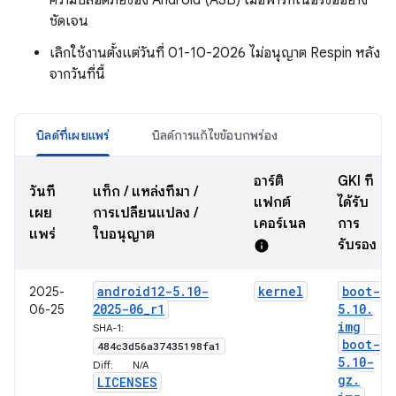
ความปลอดภัยของ Android (ASB) เมื่อพาร์ทเนอร์ขออย่าง
ชัดเจน
เลิกใช้งานตั้งแต่วันที่ 01-10-2026 ไม่อนุญาต Respin หลัง
จากวันที่นี้
บิลด์ที่เผยแพร่
บิลด์การแก้ไขข้อบกพร่อง
อาร์ติ
GKI ที่
วันที่
แท็ก / แหล่งที่มา /
แฟกต์
ได้รับ
เผย
การเปลี่ยนแปลง /
เคอร์เนล
การ
แพร่
ใบอนุญาต
รับรอง
info
android12-5
.
10-
kernel
boot-
2025-
2025-06
_
r1
5
.
10
.
06-25
img
SHA-1:
boot-
484c3d56a37435198fa1
5
.
10-
Diff:
N/A
gz
.
LICENSES