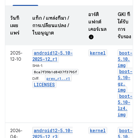
อาร์ติ
GKI ที่
วันที่
แท็ก / แหล่งที่มา /
แฟกต์
ได้รับ
เผย
การเปลี่ยนแปลง /
เคอร์เนล
การ
แพร่
ใบอนุญาต
รับรอง
info
android12-5
.
10-
kernel
boot-
2025-
2025-12
_
r1
5
.
10
.
12-10
img
SHA-1:
boot-
8ca7f39b1d8437f3795f
5
.
10-
prev
_
r1
.
.
r1
Diff:
gz
.
LICENSES
img
boot-
5
.
10-
lz4
.
img
android12-5
.
10-
kernel
boot-
2026-
2025-12
_
r3
5
.
10
.
04-