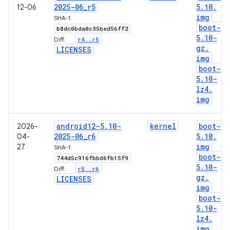
2025-06
_
r5
5
.
10
.
12-06
img
SHA-1:
boot-
b8dc0bda0c35bed56ff2
5
.
10-
r4
.
.
r5
Diff:
gz
.
LICENSES
img
boot-
5
.
10-
lz4
.
img
android12-5
.
10-
kernel
boot-
2026-
2025-06
_
r6
5
.
10
.
04-
img
27
SHA-1:
boot-
744d5c916fbbd6fb15f9
5
.
10-
r5
.
.
r6
Diff:
gz
.
LICENSES
img
boot-
5
.
10-
lz4
.
img