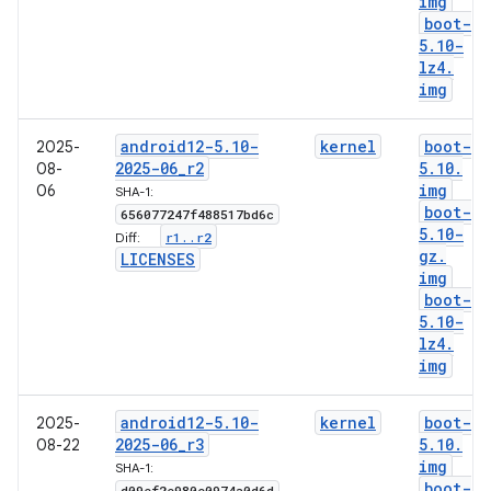
img
boot-
5
.
10-
lz4
.
img
android12-5
.
10-
kernel
boot-
2025-
2025-06
_
r2
5
.
10
.
08-
img
06
SHA-1:
boot-
656077247f488517bd6c
5
.
10-
r1
.
.
r2
Diff:
gz
.
LICENSES
img
boot-
5
.
10-
lz4
.
img
android12-5
.
10-
kernel
boot-
2025-
2025-06
_
r3
5
.
10
.
08-22
img
SHA-1:
boot-
d09ef2e980e0974a0d6d