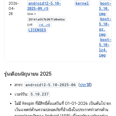
android12-5
.
10-
kernel
boot-
2026-
2025-09
_
r5
5
.
10
.
04-
img
28
SHA-1:
boot-
25161a557b2071d0e66e
5
.
10-
r4
.
.
r5
Diff:
gz
.
LICENSES
img
boot-
5
.
10-
lz4
.
img
รุ่นเดือนมิถุนายน 2025
สาขา:
android12-5.10-2025-06
(
ประวัติ
)
เวอร์ชัน:
5.10.237
ไม่มี Respin ที่มีสิทธิ์ตั้งแต่วันที่ 01-01-2026 เป็นต้นไป ยก
เว้นแพตช์ด้านความปลอดภัยที่อ้างอิงในประกาศข่าวสารด้าน