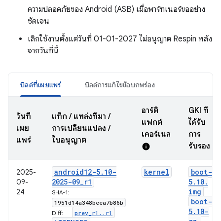
ความปลอดภัยของ Android (ASB) เมื่อพาร์ทเนอร์ขออย่าง
ชัดเจน
เลิกใช้งานตั้งแต่วันที่ 01-01-2027 ไม่อนุญาต Respin หลัง
จากวันที่นี้
บิลด์ที่เผยแพร่
บิลด์การแก้ไขข้อบกพร่อง
อาร์ติ
GKI ที่
วันที่
แท็ก / แหล่งที่มา /
แฟกต์
ได้รับ
เผย
การเปลี่ยนแปลง /
เคอร์เนล
การ
แพร่
ใบอนุญาต
รับรอง
info
android12-5
.
10-
kernel
boot-
2025-
2025-09
_
r1
5
.
10
.
09-
img
24
SHA-1:
boot-
1951d14a348beea7b86b
5
.
10-
prev
_
r1
.
.
r1
Diff: