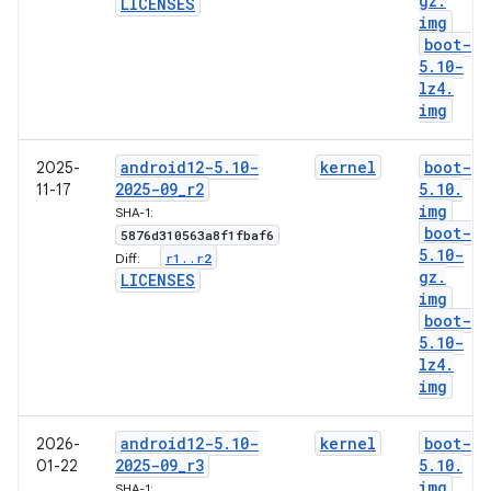
gz
.
LICENSES
img
boot-
5
.
10-
lz4
.
img
android12-5
.
10-
kernel
boot-
2025-
2025-09
_
r2
5
.
10
.
11-17
img
SHA-1:
boot-
5876d310563a8f1fbaf6
5
.
10-
r1
.
.
r2
Diff:
gz
.
LICENSES
img
boot-
5
.
10-
lz4
.
img
android12-5
.
10-
kernel
boot-
2026-
2025-09
_
r3
5
.
10
.
01-22
img
SHA-1: