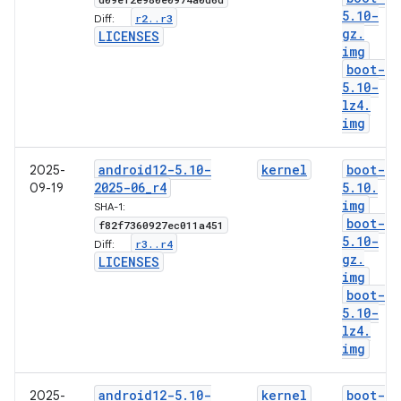
5
.
10-
r2
.
.
r3
Diff:
gz
.
LICENSES
img
boot-
5
.
10-
lz4
.
img
android12-5
.
10-
kernel
boot-
2025-
2025-06
_
r4
5
.
10
.
09-19
img
SHA-1:
boot-
f82f7360927ec011a451
5
.
10-
r3
.
.
r4
Diff:
gz
.
LICENSES
img
boot-
5
.
10-
lz4
.
img
android12-5
.
10-
kernel
boot-
2025-