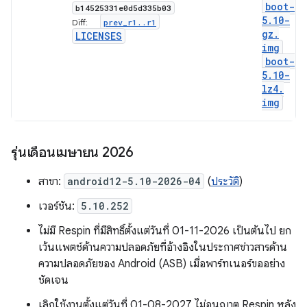
boot-
b14525331e0d5d335b03
5
.
10-
prev
_
r1
.
.
r1
Diff:
gz
.
LICENSES
img
boot-
5
.
10-
lz4
.
img
รุ่นเดือนเมษายน 2026
สาขา:
android12-5.10-2026-04
(
ประวัติ
)
เวอร์ชัน:
5.10.252
ไม่มี Respin ที่มีสิทธิ์ตั้งแต่วันที่ 01-11-2026 เป็นต้นไป ยก
เว้นแพตช์ด้านความปลอดภัยที่อ้างอิงในประกาศข่าวสารด้าน
ความปลอดภัยของ Android (ASB) เมื่อพาร์ทเนอร์ขออย่าง
ชัดเจน
เลิกใช้งานตั้งแต่วันที่ 01-08-2027 ไม่อนุญาต Respin หลัง