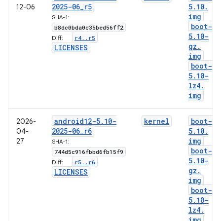
2025-06
_
r5
5
.
10
.
12-06
img
SHA-1:
boot-
b8dc0bda0c35bed56ff2
5
.
10-
r4
.
.
r5
Diff:
gz
.
LICENSES
img
boot-
5
.
10-
lz4
.
img
android12-5
.
10-
kernel
boot-
2026-
2025-06
_
r6
5
.
10
.
04-
img
27
SHA-1:
boot-
744d5c916fbbd6fb15f9
5
.
10-
r5
.
.
r6
Diff:
gz
.
LICENSES
img
boot-
5
.
10-
lz4
.
img