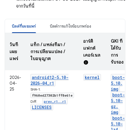
จากวันที่นี้
บิลด์ที่เผยแพร่
บิลด์การแก้ไขข้อบกพร่อง
อาร์ติ
GKI ที่
วันที่
แท็ก / แหล่งที่มา /
แฟกต์
ได้รับ
เผย
การเปลี่ยนแปลง /
เคอร์เนล
การ
แพร่
ใบอนุญาต
รับรอง
info
android12-5
.
10-
kernel
boot-
2026-
2026-04
_
r1
5
.
10
.
04-
img
25
SHA-1:
boot-
f960ed27302b1ff8e61e
5
.
10-
prev
_
r1
.
.
r1
Diff:
gz
.
LICENSES
img
boot-
5
.
10-
lz4
.