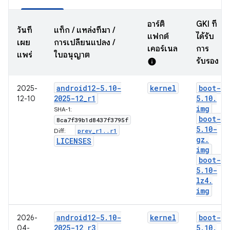
อาร์ติ
GKI ที่
วันที่
แท็ก / แหล่งที่มา /
แฟกต์
ได้รับ
เผย
การเปลี่ยนแปลง /
เคอร์เนล
การ
แพร่
ใบอนุญาต
รับรอง
info
android12-5
.
10-
kernel
boot-
2025-
2025-12
_
r1
5
.
10
.
12-10
img
SHA-1:
boot-
8ca7f39b1d8437f3795f
5
.
10-
prev
_
r1
.
.
r1
Diff:
gz
.
LICENSES
img
boot-
5
.
10-
lz4
.
img
android12-5
.
10-
kernel
boot-
2026-
2025-12
_
r3
5
.
10
.
04-