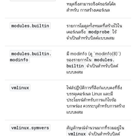
หมุดซึ่งสามารถซิงค์ซอร์สโค้ด
สำหรับ การสร้างเคอร์เนล
modules
.
builtin
รายการโมดูลทั้งหมดที่สร้างไว้ใน
modprobe
เคอร์เนลซึ่ง
ใช้
จำเป็นสำหรับบิลด์แบบผสม
modules
.
builtin
.
มี modinfo (ดู `modinfo(8)`)
modinfo
modules
.
ของรายการใน
builtin
จำเป็นสำหรับบิลด์
แบบผสม
vmlinux
ไฟล์ปฏิบัติการที่ลิงก์แบบคงที่ซึ่ง
บรรจุเคอร์เนล Linux และมี
ประโยชน์สำหรับการแก้ไขข้อ
บกพร่อง ควรระบุสำหรับการสร้าง
แบบผสม
vmlinux
.
symvers
สัญลักษณ์จำนวนมากที่รวมอยู่ใน
vmlinux
จำเป็นสำหรับบิลด์