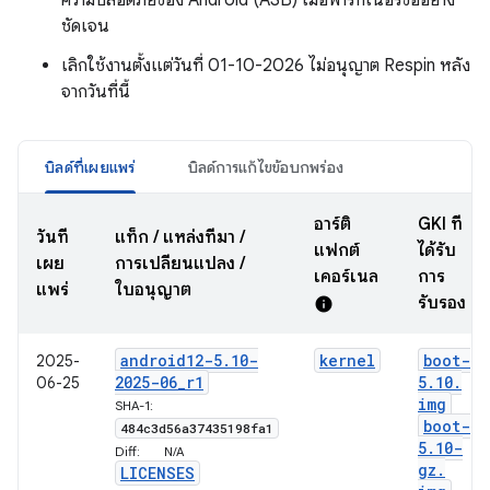
ความปลอดภัยของ Android (ASB) เมื่อพาร์ทเนอร์ขออย่าง
ชัดเจน
เลิกใช้งานตั้งแต่วันที่ 01-10-2026 ไม่อนุญาต Respin หลัง
จากวันที่นี้
บิลด์ที่เผยแพร่
บิลด์การแก้ไขข้อบกพร่อง
อาร์ติ
GKI ที่
วันที่
แท็ก / แหล่งที่มา /
แฟกต์
ได้รับ
เผย
การเปลี่ยนแปลง /
เคอร์เนล
การ
แพร่
ใบอนุญาต
รับรอง
info
android12-5
.
10-
kernel
boot-
2025-
2025-06
_
r1
5
.
10
.
06-25
img
SHA-1:
boot-
484c3d56a37435198fa1
5
.
10-
Diff:
N/A
gz
.
LICENSES