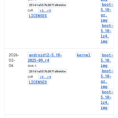
boot-
25161a557b2071d0e66e
5
.
10-
r2
.
.
r3
Diff:
gz
.
LICENSES
img
boot-
5
.
10-
lz4
.
img
android12-5
.
10-
kernel
boot-
2026-
2025-09
_
r4
5
.
10
.
02-
img
06
SHA-1:
boot-
25161a557b2071d0e66e
5
.
10-
r3
.
.
r4
Diff:
gz
.
LICENSES
img
boot-
5
.
10-
lz4
.
img