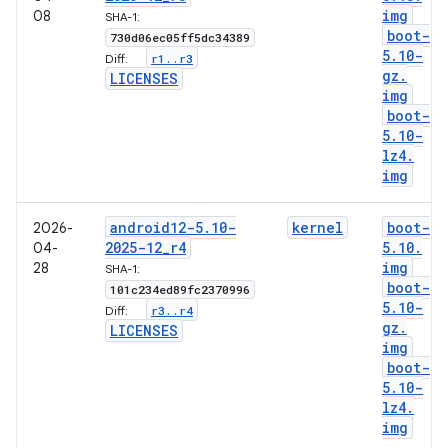
img
08
SHA-1:
boot-
730d06ec05ff5dc34389
5
.
10-
r1
.
.
r3
Diff:
gz
.
LICENSES
img
boot-
5
.
10-
lz4
.
img
android12-5
.
10-
kernel
boot-
2026-
2025-12
_
r4
5
.
10
.
04-
img
28
SHA-1:
boot-
101c234ed89fc2370996
5
.
10-
r3
.
.
r4
Diff:
gz
.
LICENSES
img
boot-
5
.
10-
lz4
.
img