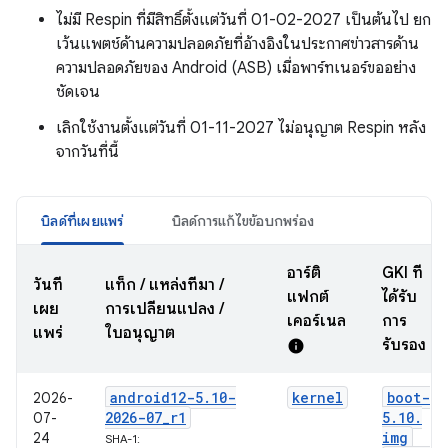
ไม่มี Respin ที่มีสิทธิ์ตั้งแต่วันที่ 01-02-2027 เป็นต้นไป ยก
เว้นแพตช์ด้านความปลอดภัยที่อ้างอิงในประกาศข่าวสารด้าน
ความปลอดภัยของ Android (ASB) เมื่อพาร์ทเนอร์ขออย่าง
ชัดเจน
เลิกใช้งานตั้งแต่วันที่ 01-11-2027 ไม่อนุญาต Respin หลัง
จากวันที่นี้
บิลด์ที่เผยแพร่
บิลด์การแก้ไขข้อบกพร่อง
อาร์ติ
GKI ที่
วันที่
แท็ก / แหล่งที่มา /
แฟกต์
ได้รับ
เผย
การเปลี่ยนแปลง /
เคอร์เนล
การ
แพร่
ใบอนุญาต
รับรอง
info
android12-5
.
10-
kernel
boot-
2026-
2026-07
_
r1
5
.
10
.
07-
img
24
SHA-1: