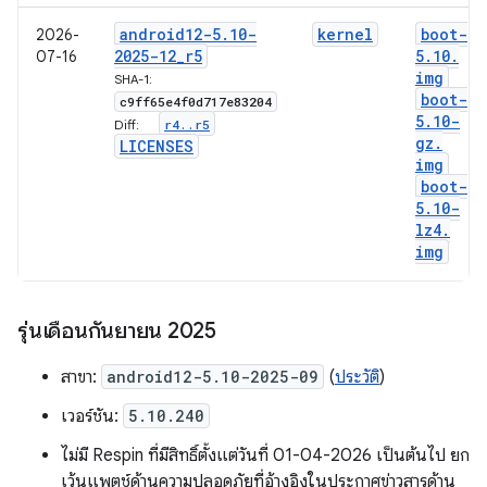
android12-5
.
10-
kernel
boot-
2026-
2025-12
_
r5
5
.
10
.
07-16
img
SHA-1:
boot-
c9ff65e4f0d717e83204
5
.
10-
r4
.
.
r5
Diff:
gz
.
LICENSES
img
boot-
5
.
10-
lz4
.
img
รุ่นเดือนกันยายน 2025
สาขา:
android12-5.10-2025-09
(
ประวัติ
)
เวอร์ชัน:
5.10.240
ไม่มี Respin ที่มีสิทธิ์ตั้งแต่วันที่ 01-04-2026 เป็นต้นไป ยก
เว้นแพตช์ด้านความปลอดภัยที่อ้างอิงในประกาศข่าวสารด้าน