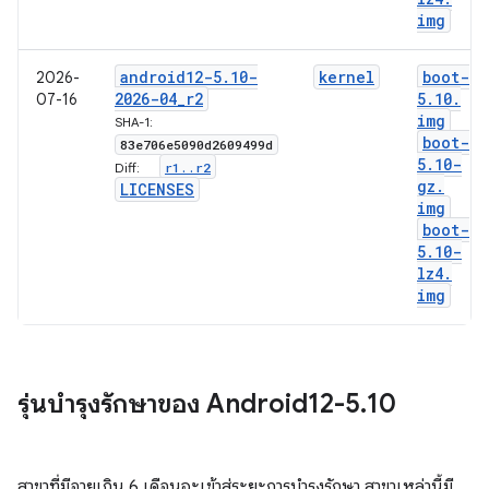
img
android12-5
.
10-
kernel
boot-
2026-
2026-04
_
r2
5
.
10
.
07-16
img
SHA-1:
boot-
83e706e5090d2609499d
5
.
10-
r1
.
.
r2
Diff:
gz
.
LICENSES
img
boot-
5
.
10-
lz4
.
img
รุ่นบำรุงรักษาของ Android12-5
.
10
สาขาที่มีอายุเกิน 6 เดือนจะเข้าสู่ระยะการบำรุงรักษา สาขาเหล่านี้มี