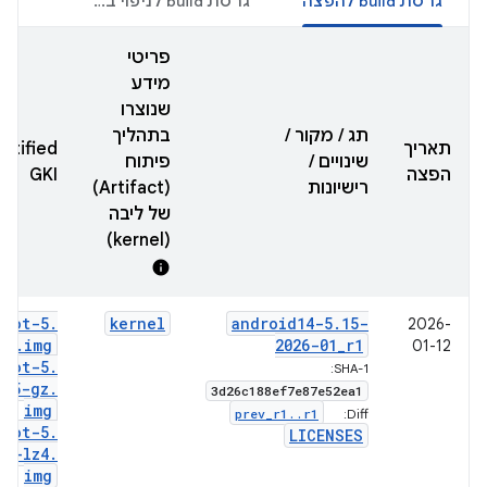
גרסת build להפצה
גרסת build לניפוי באגים
פריטי
מידע
שנוצרו
תג / מקור /
בתהליך
תאריך
rtified
שינויים /
פיתוח
הפצה
GKI
רישיונות
(Artifact)
של ליבה
(kernel)
info
boot-5
.
kernel
android14-5
.
15-
2026-
15
.
img
2026-01
_
r1
01-12
boot-5
.
SHA-1:
15-gz
.
3d26c188ef7e87e52ea1
img
prev
_
r1
.
.
r1
Diff:
boot-5
.
LICENSES
15-lz4
.
img