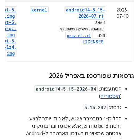
boot-5
.
kernel
android14-5
.
15-
2026-
15
.
img
2026-07
_
r1
07-10
boot-5
.
SHA-1:
15-gz
.
9938d39e2fe99593abe3
img
prev
_
r1
.
.
r1
Diff:
boot-5
.
LICENSES
15-lz4
.
img
גרסאות שפורסמו באפריל 2026
הסתעפות:
android14-5.15-2026-04
(
היסטוריה
)
גרסה:
5.15.202
החל מ-1 בנובמבר 2026, לא ניתן יותר לבצע
גרסת build מחדש, אלא אם מדובר בתיקוני
אבטחה שמצוינים בעדכון האבטחה ל-Android