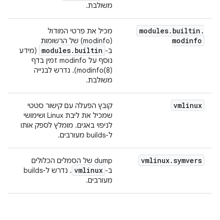
משולבת.
modules
.
builtin
.
מכיל את פרטי המודול
modinfo
(modinfo) של הרשומות
modules
.
builtin
ב-
(מידע
נוסף על modinfo זמין בדף
modinfo(8)). נדרש לבנייה
משולבת.
vmlinux
קובץ הפעלה עם קישור סטטי
שמכיל את ליבת Linux ושימושי
לניפוי באגים. מומלץ לספק אותו
ל-builds מעורבים.
vmlinux
.
symvers
‫dump של הסמלים הכלולים
vmlinux
ב-
. נדרש ל-builds
מעורבים.