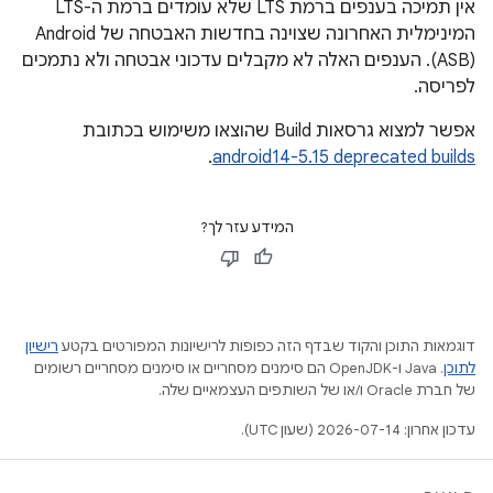
אין תמיכה בענפים ברמת LTS שלא עומדים ברמת ה-LTS
(ASB). הענפים האלה לא מקבלים עדכוני אבטחה ולא נתמכים
לפריסה.
אפשר למצוא גרסאות Build שהוצאו משימוש בכתובת
.
android14-5.15 deprecated builds
המידע עזר לך?
דוגמאות התוכן והקוד שבדף הזה כפופות לרישיונות המפורטים בקטע
רישיון
לתוכן
.‏ Java ו-OpenJDK הם סימנים מסחריים או סימנים מסחריים רשומים
של חברת Oracle ו/או של השותפים העצמאיים שלה.
עדכון אחרון: 2026-07-14 (שעון UTC).