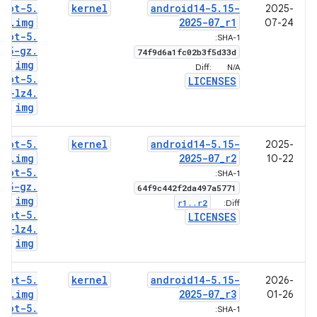
boot-5
.
kernel
android14-5
.
15-
2025-
15
.
img
2025-07
_
r1
07-24
boot-5
.
SHA-1:
15-gz
.
74f9d6a1fc02b3f5d33d
img
Diff:
N/A
boot-5
.
LICENSES
15-lz4
.
img
boot-5
.
kernel
android14-5
.
15-
2025-
15
.
img
2025-07
_
r2
10-22
boot-5
.
SHA-1:
15-gz
.
64f9c442f2da497a5771
img
r1
.
.
r2
Diff:
boot-5
.
LICENSES
15-lz4
.
img
boot-5
.
kernel
android14-5
.
15-
2026-
15
.
img
2025-07
_
r3
01-26
boot-5
.
SHA-1: