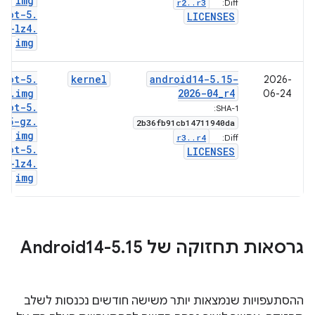
img
r2
.
.
r3
Diff:
boot-5
.
LICENSES
15-lz4
.
img
boot-5
.
kernel
android14-5
.
15-
2026-
15
.
img
2026-04
_
r4
06-24
boot-5
.
SHA-1:
15-gz
.
2b36fb91cb14711940da
img
r3
.
.
r4
Diff:
boot-5
.
LICENSES
15-lz4
.
img
גרסאות תחזוקה של Android14-5
15
.
ההסתעפויות שנמצאות יותר משישה חודשים נכנסות לשלב