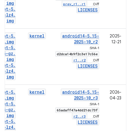
img
prev
_
r1
.
.
r1
Diff:
boot-5
.
LICENSES
15-lz4
.
img
boot-5
.
kernel
android14-5
.
15-
2025-
15
.
img
2025-10
_
r2
12-21
boot-5
.
SHA-1:
15-gz
.
d2dca14b9f2c3e17c56e
img
r1
.
.
r2
Diff:
boot-5
.
LICENSES
15-lz4
.
img
boot-5
.
kernel
android14-5
.
15-
2026-
15
.
img
2025-10
_
r3
04-23
boot-5
.
SHA-1:
15-gz
.
65adaff47a4dd21dc73f
img
r2
.
.
r3
Diff:
boot-5
.
LICENSES
15-lz4
.