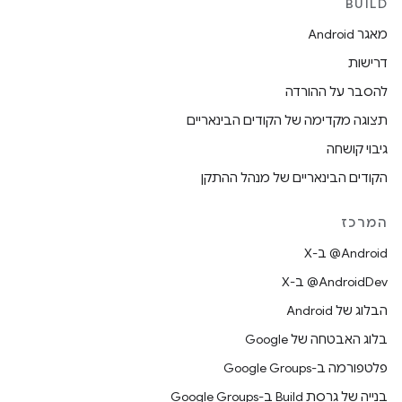
BUILD
מאגר Android
דרישות
להסבר על ההורדה
תצוגה מקדימה של הקודים הבינאריים
גיבוי קושחה
הקודים הבינאריים של מנהל ההתקן
המרכז
‫‎@Android ב-X
‫‎@AndroidDev ב-X
הבלוג של Android
בלוג האבטחה של Google
פלטפורמה ב-Google Groups
בנייה של גרסת Build ב-Google Groups