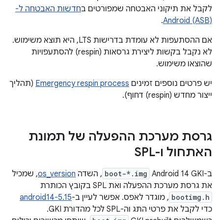
לקבל את תיקוני האבטחה שמפורטים ב
חדשות האבטחה ל-
.
Android (ASB)
אם ההסתעפות לא עומדת בדרישות LTS, היא תוצא משימוש.
לא נקבל בקשות ליצירת גרסאות (respin) להסתעפויות
שהוצאו משימוש.
יש פרטים נוספים זמינים
Emergency respin process
(תהליך
ייצור מחדש (respin) דחוף).
גרסת מערכת ההפעלה של תמונת
האתחול ו-SPL
ב-Android 14 GKI
boot-*.img
, השדה
os_version
, שמכיל
את גרסת מערכת ההפעלה ואת SPL בקובץ הכותרת
bootimg.h
, מוגדר לאפס. אפשר לעיין ב-
android14-5.15
כדי לקבל את פרטי התג וה-SPL לכל מהדורת GKI.