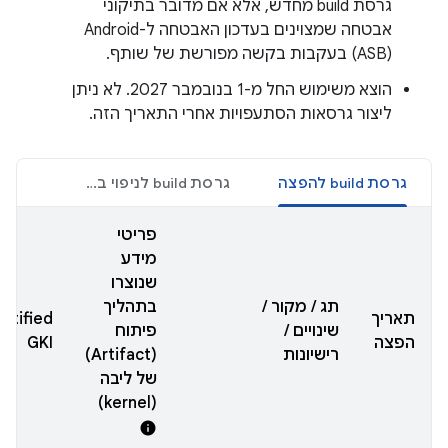
גרסת build מחדש, אלא אם מדובר בתיקוני
אבטחה שמצוינים בעדכון האבטחה ל-Android
(ASB) בעקבות בקשה מפורשת של שותף.
הוצא משימוש החל מ-1 בנובמבר 2027. לא ניתן
ליצור גרסאות הסתעפויות אחרי התאריך הזה.
גרסת build להפצה
גרסת build לניפוי באגים
פריטי
מידע
שנוצרו
תג / מקור /
בתהליך
תאריך
rtified
שינויים /
פיתוח
הפצה
GKI
רישיונות
(Artifact)
של ליבה
(kernel)
info