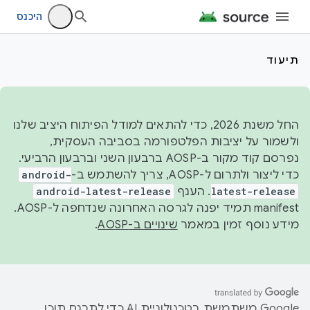
היכנס
תיעוד
החל משנת 2026, כדי להתאים למודל הפיתוח היציב שלנו
ולשמור על יציבות הפלטפורמה בסביבה העסקית,
נפרסם קוד מקור ב-AOSP ברבעון השני וברבעון הרביעי.
כדי ליצור ולתרום ל-AOSP, צריך להשתמש ב-
android-
latest-release
. הענף
android-latest-release
manifest תמיד יפנה לגרסה האחרונה שנדחפה ל-AOSP.
מידע נוסף זמין במאמר
שינויים ב-AOSP
.
‫Google משתמשת בטכנולוגיית AI כדי לתרגם תוכן