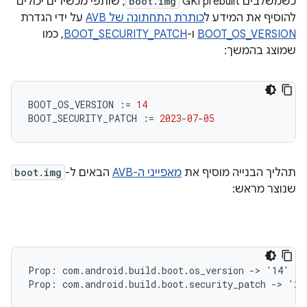
כשמשלבים GKI prebuilt‏
boot.img
, שותפי מכשירים יכולים
להוסיף את המידע ל
כותרת התחתונה של AVB
על ידי הגדרת
BOOT_OS_VERSION
ו-
BOOT_SECURITY_PATCH
, כמו
שמוצג בהמשך:
BOOT_OS_VERSION
:=
14
BOOT_SECURITY_PATCH
:=
2023
-
07
-
05
תהליך הבנייה מוסיף את
מאפייני ה-AVB
הבאים ל-
boot.img
שנוצר מראש:
Prop: com.android.build.boot.os_version -> '14'
