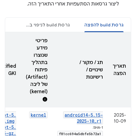
ליצור גרסאות הסתעפויות אחרי התאריך הזה.
גרסת build להפצה
גרסת build לניפוי באגים
פריטי
מידע
שנוצרו
תג / מקור /
בתהליך
תאריך
rtified
שינויים /
פיתוח
הפצה
GKI
רישיונות
(Artifact)
של ליבה
(kernel)
info
boot-5
.
kernel
android14-5
.
15-
2025-
15
.
img
2025-10
_
r1
10-09
boot-5
.
SHA-1:
15-gz
.
f81cc694a5dbfe5b72a1