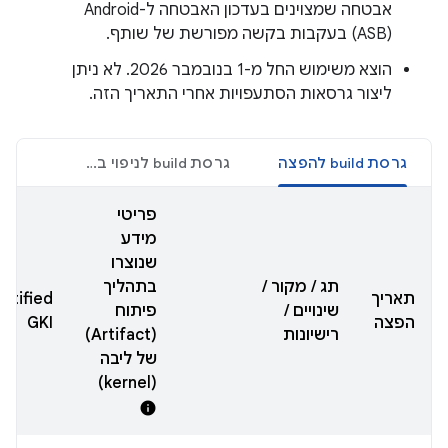
אבטחה שמצוינים בעדכון האבטחה ל-Android
(ASB) בעקבות בקשה מפורשת של שותף.
הוצא משימוש החל מ-1 בנובמבר 2026. לא ניתן
ליצור גרסאות הסתעפויות אחרי התאריך הזה.
גרסת build להפצה
גרסת build לניפוי באגים
פריטי
מידע
שנוצרו
תג / מקור /
בתהליך
תאריך
rtified
שינויים /
פיתוח
הפצה
GKI
רישיונות
(Artifact)
של ליבה
(kernel)
info