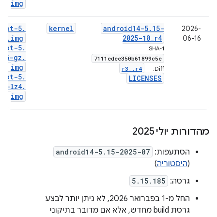
img
boot-5
.
kernel
android14-5
.
15-
2026-
15
.
img
2025-10
_
r4
06-16
boot-5
.
SHA-1:
15-gz
.
7111edee350b61899c5e
img
r3
.
.
r4
Diff:
boot-5
.
LICENSES
15-lz4
.
img
מהדורות יולי 2025
הסתעפות:
android14-5.15-2025-07
(
היסטוריה
)
גרסה:
5.15.185
החל מ-1 בפברואר 2026, לא ניתן יותר לבצע
גרסת build מחדש, אלא אם מדובר בתיקוני