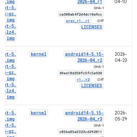
15
.
img
2026-04
_
r1
04-10
boot-5
.
SHA-1:
15-gz
.
ca308ab4f2d4dc10a9cc
img
prev
_
r1
.
.
r1
Diff:
boot-5
.
LICENSES
15-lz4
.
img
boot-5
.
kernel
android14-5
.
15-
2026-
15
.
img
2026-04
_
r2
04-23
boot-5
.
SHA-1:
15-gz
.
49ee18d250fc5fc5a930
img
r1
.
.
r2
Diff:
boot-5
.
LICENSES
15-lz4
.
img
boot-5
.
kernel
android14-5
.
15-
2026-
15
.
img
2026-04
_
r3
05-29
boot-5
.
SHA-1:
15-gz
.
c856a85a5323cd392811