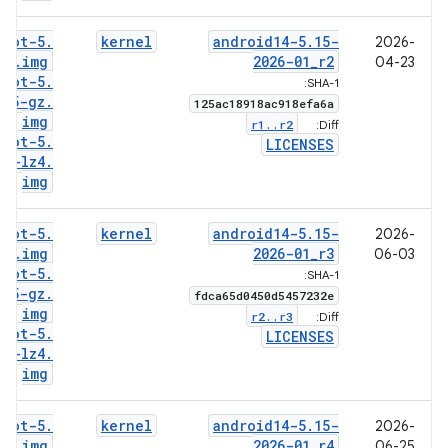
boot-5
.
kernel
android14-5
.
15-
2026-
15
.
img
2026-01
_
r2
04-23
boot-5
.
SHA-1:
15-gz
.
125ac18918ac918efa6a
img
r1
.
.
r2
Diff:
boot-5
.
LICENSES
15-lz4
.
img
boot-5
.
kernel
android14-5
.
15-
2026-
15
.
img
2026-01
_
r3
06-03
boot-5
.
SHA-1:
15-gz
.
fdca65d0450d5457232e
img
r2
.
.
r3
Diff:
boot-5
.
LICENSES
15-lz4
.
img
boot-5
.
kernel
android14-5
.
15-
2026-
15
.
img
2026-01
_
r4
06-25