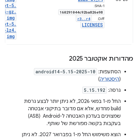
boot-5
.
SHA-1:
15-gz
.
160291044c92ba826e98
img
r3
.
.
r4
Diff:
boot-5
.
LICENSES
15-lz4
.
img
מהדורות אוקטובר 2025
הסתעפות:
android14-5.15-2025-10
(
היסטוריה
)
גרסה:
5.15.192
החל מ-1 במאי 2026, לא ניתן יותר לבצע גרסת
build מחדש, אלא אם מדובר בתיקוני אבטחה
שמצוינים בעדכון האבטחה ל-Android ‏ (ASB)
בעקבות בקשה מפורשת של שותף.
הוצא משימוש החל מ-1 בפברואר 2027. לא ניתן