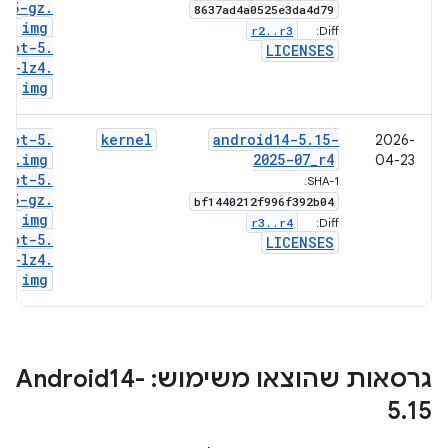
15-gz
.
8637ad4a0525e3da4d79
img
r2
.
.
r3
Diff:
boot-5
.
LICENSES
15-lz4
.
img
boot-5
.
kernel
android14-5
.
15-
2026-
15
.
img
2025-07
_
r4
04-23
boot-5
.
SHA-1:
15-gz
.
bf1440212f996f392b04
img
r3
.
.
r4
Diff:
boot-5
.
LICENSES
15-lz4
.
img
גרסאות שהוצאו משימוש: Android14-
5
.
15