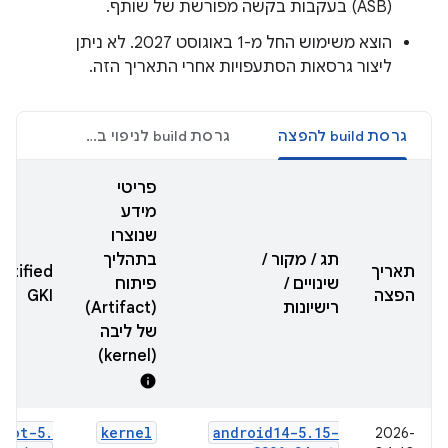
(ASB) בעקבות בקשה מפורשת של שותף.
הוצא משימוש החל מ-1 באוגוסט 2027. לא ניתן
ליצור גרסאות הסתעפויות אחרי התאריך הזה.
גרסת build להפצה
גרסת build לניפוי באגים
פריטי
מידע
שנוצרו
תג / מקור /
בתהליך
תאריך
rtified
שינויים /
פיתוח
הפצה
GKI
רישיונות
(Artifact)
של ליבה
(kernel)
info
boot-5
.
kernel
android14-5
.
15-
2026-