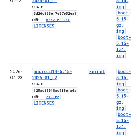
2026-01
_
r1
5
.
15
.
01-12
img
SHA-1:
boot-
3d26c188ef7e87e52ea1
5
.
15-
prev
_
r1
.
.
r1
Diff:
gz
.
LICENSES
img
boot-
5
.
15-
lz4
.
img
android14-5
.
15-
kernel
boot-
2026-
2026-01
_
r2
5
.
15
.
04-23
img
SHA-1:
boot-
125ac18918ac918efa6a
5
.
15-
r1
.
.
r2
Diff:
gz
.
LICENSES
img
boot-
5
.
15-
lz4
.
img