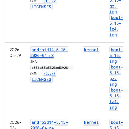
5
.
15-
r1
.
.
r2
Diff:
gz
.
LICENSES
img
boot-
5
.
15-
lz4
.
img
android14-5
.
15-
kernel
boot-
2026-
2026-04
_
r3
5
.
15
.
05-29
img
SHA-1:
boot-
c856a85a5323cd392811
5
.
15-
r2
.
.
r3
Diff:
gz
.
LICENSES
img
boot-
5
.
15-
lz4
.
img
android14-5
.
15-
kernel
boot-
2026-
2026-04
_
r4
5
.
15
.
06-