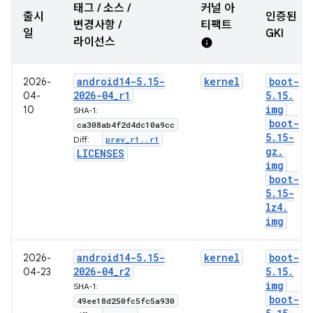
태그 / 소스 /
커널 아
출시
인증된
변경사항 /
티팩트
일
GKI
라이선스
info
android14-5
.
15-
kernel
boot-
2026-
2026-04
_
r1
5
.
15
.
04-
img
10
SHA-1:
boot-
ca308ab4f2d4dc10a9cc
5
.
15-
prev
_
r1
.
.
r1
Diff:
gz
.
LICENSES
img
boot-
5
.
15-
lz4
.
img
android14-5
.
15-
kernel
boot-
2026-
2026-04
_
r2
5
.
15
.
04-23
img
SHA-1:
boot-
49ee18d250fc5fc5a930