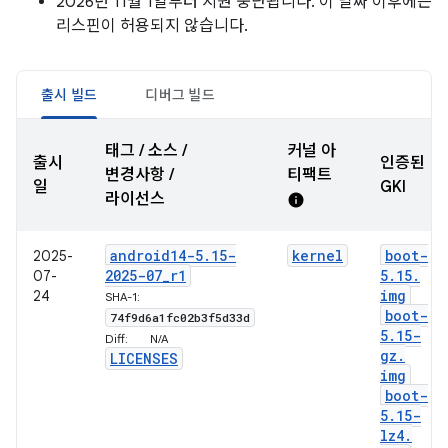
2026년 11월 1일부터 지원 중단됩니다. 이 날짜 이후에는
리스핀이 허용되지 않습니다.
출시 빌드
디버그 빌드
태그 / 소스 /
커널 아
출시
인증된
변경사항 /
티팩트
일
GKI
라이선스
info
android14-5
.
15-
kernel
boot-
2025-
2025-07
_
r1
5
.
15
.
07-
img
24
SHA-1:
boot-
74f9d6a1fc02b3f5d33d
5
.
15-
Diff:
N/A
gz
.
LICENSES
img
boot-
5
.
15-
lz4
.