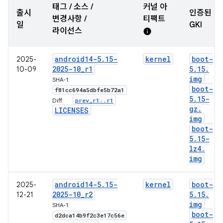
태그 / 소스 /
커널 아
출시
인증된
변경사항 /
티팩트
일
GKI
라이선스
info
android14-5
.
15-
kernel
boot-
2025-
2025-10
_
r1
5
.
15
.
10-09
img
SHA-1:
boot-
f81cc694a5dbfe5b72a1
5
.
15-
prev
_
r1
.
.
r1
Diff:
gz
.
LICENSES
img
boot-
5
.
15-
lz4
.
img
android14-5
.
15-
kernel
boot-
2025-
2025-10
_
r2
5
.
15
.
12-21
img
SHA-1:
boot-
d2dca14b9f2c3e17c56e