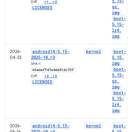
5
.
15-
r1
.
.
r2
Diff:
gz
.
LICENSES
img
boot-
5
.
15-
lz4
.
img
android14-5
.
15-
kernel
boot-
2026-
2025-10
_
r3
5
.
15
.
04-23
img
SHA-1:
boot-
65adaff47a4dd21dc73f
5
.
15-
r2
.
.
r3
Diff:
gz
.
LICENSES
img
boot-
5
.
15-
lz4
.
img
android14-5
.
15-
kernel
boot-
2026-
2025-10
_
r4
5
.
15
.
06-16