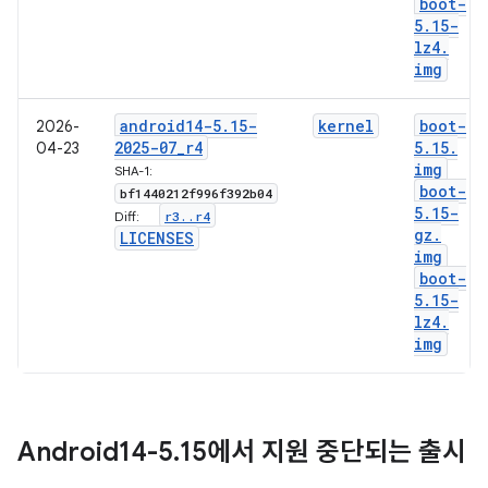
boot-
5
.
15-
lz4
.
img
android14-5
.
15-
kernel
boot-
2026-
2025-07
_
r4
5
.
15
.
04-23
img
SHA-1:
boot-
bf1440212f996f392b04
5
.
15-
r3
.
.
r4
Diff:
gz
.
LICENSES
img
boot-
5
.
15-
lz4
.
img
Android14-5
.
15에서 지원 중단되는 출시