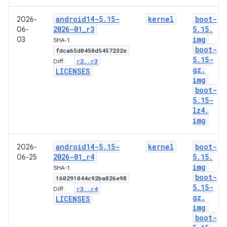
android14-5
.
15-
kernel
boot-
2026-
2026-01
_
r3
5
.
15
.
06-
img
03
SHA-1:
boot-
fdca65d0450d5457232e
5
.
15-
r2
.
.
r3
Diff:
gz
.
LICENSES
img
boot-
5
.
15-
lz4
.
img
android14-5
.
15-
kernel
boot-
2026-
2026-01
_
r4
5
.
15
.
06-25
img
SHA-1:
boot-
160291044c92ba826e98
5
.
15-
r3
.
.
r4
Diff:
gz
.
LICENSES
img
boot-