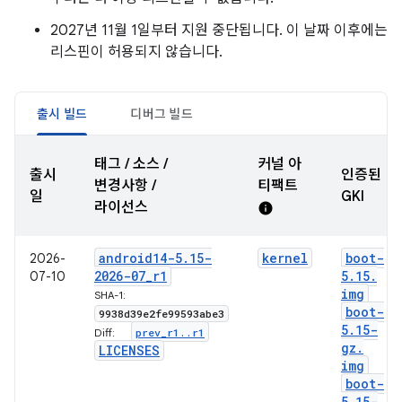
2027년 11월 1일부터 지원 중단됩니다. 이 날짜 이후에는
리스핀이 허용되지 않습니다.
출시 빌드
디버그 빌드
태그 / 소스 /
커널 아
출시
인증된
변경사항 /
티팩트
일
GKI
라이선스
info
android14-5
.
15-
kernel
boot-
2026-
2026-07
_
r1
5
.
15
.
07-10
img
SHA-1:
boot-
9938d39e2fe99593abe3
5
.
15-
prev
_
r1
.
.
r1
Diff:
gz
.
LICENSES
img
boot-
5
.
15-