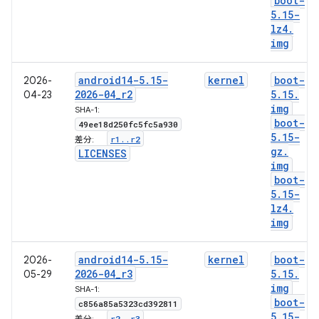
boot-
5
.
15-
lz4
.
img
android14-5
.
15-
kernel
boot-
2026-
2026-04
_
r2
5
.
15
.
04-23
img
SHA-1:
boot-
49ee18d250fc5fc5a930
5
.
15-
r1
.
.
r2
差分:
gz
.
LICENSES
img
boot-
5
.
15-
lz4
.
img
android14-5
.
15-
kernel
boot-
2026-
2026-04
_
r3
5
.
15
.
05-29
img
SHA-1:
boot-
c856a85a5323cd392811
5
.
15-
r2
.
.
r3