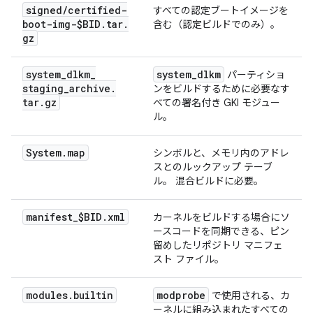
signed
/
certified-
すべての認定ブートイメージを
boot-img-$BID
.
tar
.
含む（認定ビルドでのみ）。
gz
system
_
dlkm
_
system
_
dlkm
パーティショ
staging
_
archive
.
ンをビルドするために必要なす
tar
.
gz
べての署名付き GKI モジュー
ル。
System
.
map
シンボルと、メモリ内のアドレ
スとのルックアップ テーブ
ル。 混合ビルドに必要。
manifest
_
$BID
.
xml
カーネルをビルドする場合にソ
ースコードを同期できる、ピン
留めしたリポジトリ マニフェ
スト ファイル。
modules
.
builtin
modprobe
で使用される、カ
ーネルに組み込まれたすべての