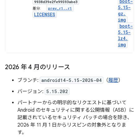
boot-
9938d39e2fe99593abe3
5
.
15-
prev
_
r1
.
.
r1
差分:
gz
.
LICENSES
img
boot-
5
.
15-
lz4
.
img
2026 年 4 月のリリース
ブランチ:
android14-5.15-2026-04
（
履歴
）
バージョン:
5.15.202
パートナーからの明示的なリクエストに基づいて
Android のセキュリティに関する公開情報（ASB）に
記載されているセキュリティ パッチの場合を除き、
2026 年 11 月 1 日からリスピンの対象外となりま
す。