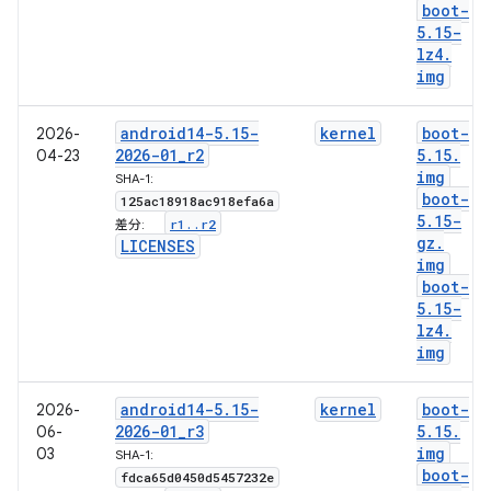
boot-
5
.
15-
lz4
.
img
android14-5
.
15-
kernel
boot-
2026-
2026-01
_
r2
5
.
15
.
04-23
img
SHA-1:
boot-
125ac18918ac918efa6a
5
.
15-
r1
.
.
r2
差分:
gz
.
LICENSES
img
boot-
5
.
15-
lz4
.
img
android14-5
.
15-
kernel
boot-
2026-
2026-01
_
r3
5
.
15
.
06-
img
03
SHA-1:
boot-
fdca65d0450d5457232e