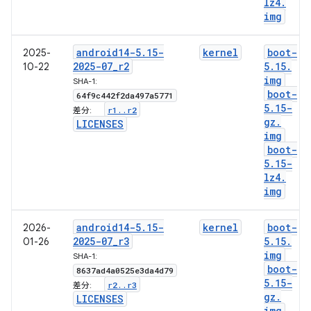
lz4
.
img
android14-5
.
15-
kernel
boot-
2025-
2025-07
_
r2
5
.
15
.
10-22
img
SHA-1:
boot-
64f9c442f2da497a5771
5
.
15-
r1
.
.
r2
差分:
gz
.
LICENSES
img
boot-
5
.
15-
lz4
.
img
android14-5
.
15-
kernel
boot-
2026-
2025-07
_
r3
5
.
15
.
01-26
img
SHA-1:
boot-
8637ad4a0525e3da4d79
5
.
15-
r2
.
.
r3
差分:
gz
.
LICENSES
img