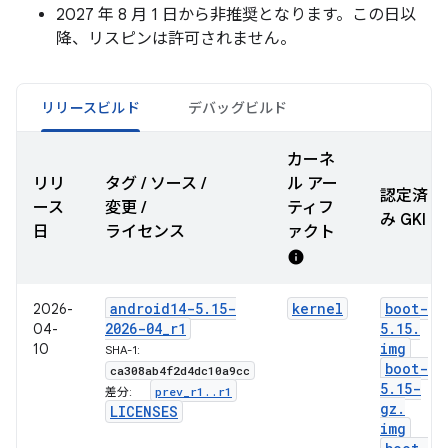
2027 年 8 月 1 日から非推奨となります。この日以
降、リスピンは許可されません。
リリースビルド
デバッグビルド
カーネ
リリ
タグ / ソース /
ル アー
認定済
ース
変更 /
ティフ
み GKI
日
ライセンス
ァクト
info
android14-5
.
15-
kernel
boot-
2026-
2026-04
_
r1
5
.
15
.
04-
img
10
SHA-1:
boot-
ca308ab4f2d4dc10a9cc
5
.
15-
prev
_
r1
.
.
r1
差分:
gz
.
LICENSES
img