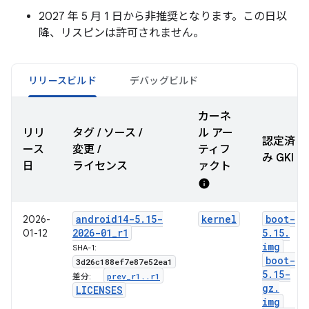
2027 年 5 月 1 日から非推奨となります。この日以
降、リスピンは許可されません。
リリースビルド
デバッグビルド
カーネ
リリ
タグ / ソース /
ル アー
認定済
ース
変更 /
ティフ
み GKI
日
ライセンス
ァクト
info
android14-5
.
15-
kernel
boot-
2026-
2026-01
_
r1
5
.
15
.
01-12
img
SHA-1:
boot-
3d26c188ef7e87e52ea1
5
.
15-
prev
_
r1
.
.
r1
差分:
gz
.
LICENSES
img