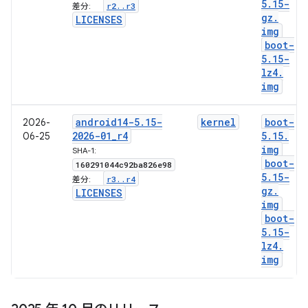
5
.
15-
r2
.
.
r3
差分:
gz
.
LICENSES
img
boot-
5
.
15-
lz4
.
img
android14-5
.
15-
kernel
boot-
2026-
2026-01
_
r4
5
.
15
.
06-25
img
SHA-1:
boot-
160291044c92ba826e98
5
.
15-
r3
.
.
r4
差分:
gz
.
LICENSES
img
boot-
5
.
15-
lz4
.
img