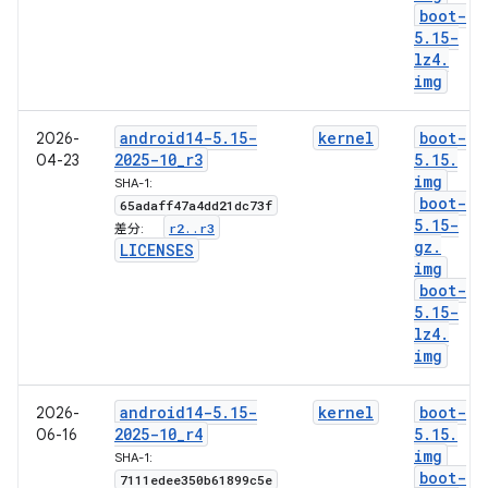
boot-
5
.
15-
lz4
.
img
android14-5
.
15-
kernel
boot-
2026-
2025-10
_
r3
5
.
15
.
04-23
img
SHA-1:
boot-
65adaff47a4dd21dc73f
5
.
15-
r2
.
.
r3
差分:
gz
.
LICENSES
img
boot-
5
.
15-
lz4
.
img
android14-5
.
15-
kernel
boot-
2026-
2025-10
_
r4
5
.
15
.
06-16
img
SHA-1:
boot-
7111edee350b61899c5e