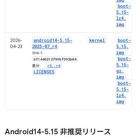
boot-
5
.
15-
lz4
.
img
android14-5
.
15-
kernel
boot-
2026-
2025-07
_
r4
5
.
15
.
04-23
img
SHA-1:
boot-
bf1440212f996f392b04
5
.
15-
r3
.
.
r4
差分:
gz
.
LICENSES
img
boot-
5
.
15-
lz4
.
img
Android14-5
.
15 非推奨リリース