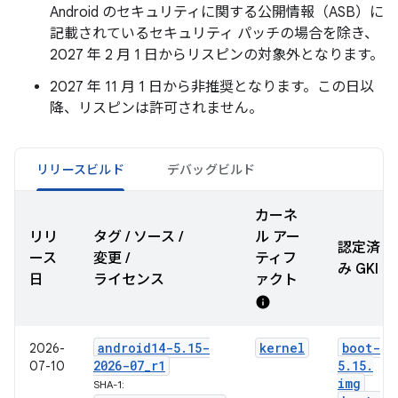
Android のセキュリティに関する公開情報（ASB）に
記載されているセキュリティ パッチの場合を除き、
2027 年 2 月 1 日からリスピンの対象外となります。
2027 年 11 月 1 日から非推奨となります。この日以
降、リスピンは許可されません。
リリースビルド
デバッグビルド
カーネ
リリ
タグ / ソース /
ル アー
認定済
ース
変更 /
ティフ
み GKI
日
ライセンス
ァクト
info
android14-5
.
15-
kernel
boot-
2026-
2026-07
_
r1
5
.
15
.
07-10
img
SHA-1: