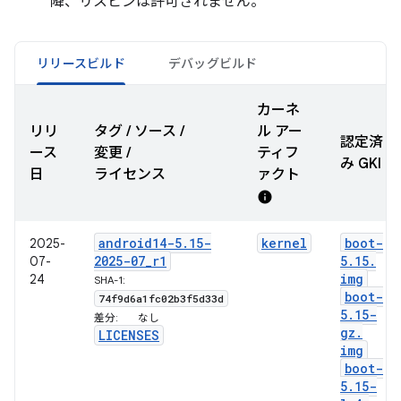
降、リスピンは許可されません。
リリースビルド
デバッグビルド
カーネ
リリ
タグ / ソース /
ル アー
認定済
ース
変更 /
ティフ
み GKI
日
ライセンス
ァクト
info
android14-5
.
15-
kernel
boot-
2025-
2025-07
_
r1
5
.
15
.
07-
img
24
SHA-1:
boot-
74f9d6a1fc02b3f5d33d
5
.
15-
差分:
なし
gz
.
LICENSES
img
boot-
5
.
15-