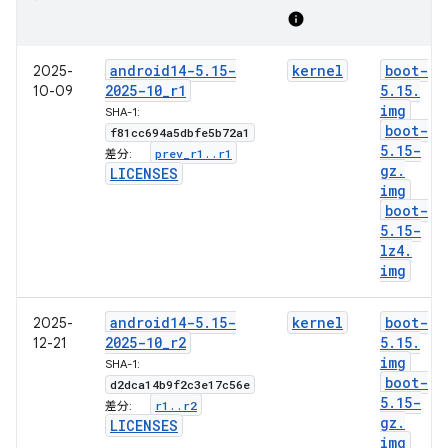
info
android14-5
.
15-
kernel
boot-
2025-
2025-10
_
r1
5
.
15
.
10-09
img
SHA-1:
boot-
f81cc694a5dbfe5b72a1
5
.
15-
prev
_
r1
.
.
r1
差分:
gz
.
LICENSES
img
boot-
5
.
15-
lz4
.
img
android14-5
.
15-
kernel
boot-
2025-
2025-10
_
r2
5
.
15
.
12-21
img
SHA-1:
boot-
d2dca14b9f2c3e17c56e
5
.
15-
r1
.
.
r2
差分:
gz
.
LICENSES
img