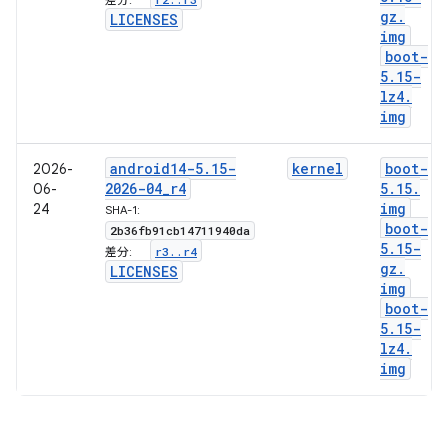
差分:
gz
.
LICENSES
img
boot-
5
.
15-
lz4
.
img
android14-5
.
15-
kernel
boot-
2026-
2026-04
_
r4
5
.
15
.
06-
img
24
SHA-1:
boot-
2b36fb91cb14711940da
5
.
15-
r3
.
.
r4
差分:
gz
.
LICENSES
img
boot-
5
.
15-
lz4
.
img