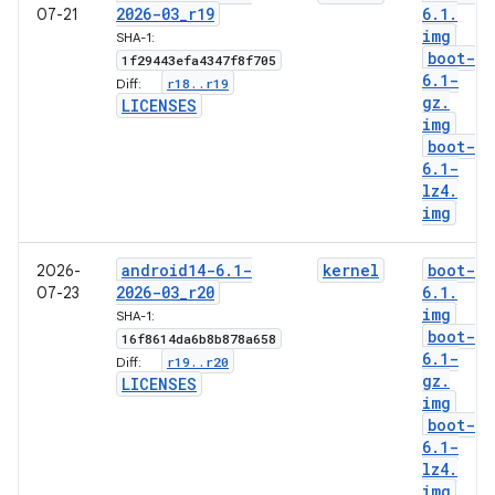
2026-03
_
r19
6
.
1
.
07-21
img
SHA-1:
boot-
1f29443efa4347f8f705
6
.
1-
r18
.
.
r19
Diff:
gz
.
LICENSES
img
boot-
6
.
1-
lz4
.
img
android14-6
.
1-
kernel
boot-
2026-
2026-03
_
r20
6
.
1
.
07-23
img
SHA-1:
boot-
16f8614da6b8b878a658
6
.
1-
r19
.
.
r20
Diff:
gz
.
LICENSES
img
boot-
6
.
1-
lz4
.
img