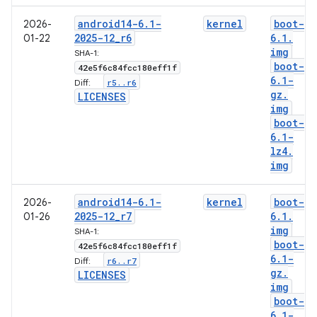
android14-6
.
1-
kernel
boot-
2026-
2025-12
_
r6
6
.
1
.
01-22
img
SHA-1:
boot-
42e5f6c84fcc180eff1f
6
.
1-
r5
.
.
r6
Diff:
gz
.
LICENSES
img
boot-
6
.
1-
lz4
.
img
android14-6
.
1-
kernel
boot-
2026-
2025-12
_
r7
6
.
1
.
01-26
img
SHA-1:
boot-
42e5f6c84fcc180eff1f
6
.
1-
r6
.
.
r7
Diff:
gz
.
LICENSES
img
boot-
6
.
1-