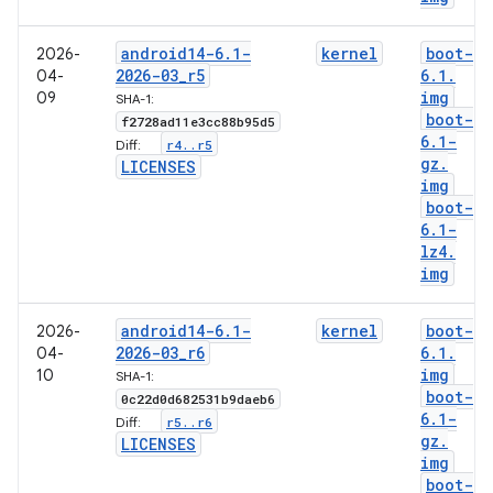
android14-6
.
1-
kernel
boot-
2026-
2026-03
_
r5
6
.
1
.
04-
img
09
SHA-1:
boot-
f2728ad11e3cc88b95d5
6
.
1-
r4
.
.
r5
Diff:
gz
.
LICENSES
img
boot-
6
.
1-
lz4
.
img
android14-6
.
1-
kernel
boot-
2026-
2026-03
_
r6
6
.
1
.
04-
img
10
SHA-1:
boot-
0c22d0d682531b9daeb6
6
.
1-
r5
.
.
r6
Diff:
gz
.
LICENSES
img
boot-