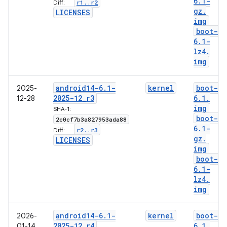
6
.
1-
r1
.
.
r2
Diff:
gz
.
LICENSES
img
boot-
6
.
1-
lz4
.
img
android14-6
.
1-
kernel
boot-
2025-
2025-12
_
r3
6
.
1
.
12-28
img
SHA-1:
boot-
2c0cf7b3a827953ada88
6
.
1-
r2
.
.
r3
Diff:
gz
.
LICENSES
img
boot-
6
.
1-
lz4
.
img
android14-6
.
1-
kernel
boot-
2026-
2025-12
_
r4
6
.
1
.
01-14