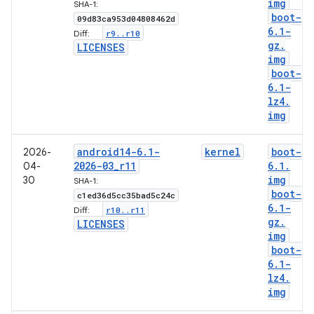
img
SHA-1:
boot-
09d83ca953d04808462d
6
.
1-
r9
.
.
r10
Diff:
gz
.
LICENSES
img
boot-
6
.
1-
lz4
.
img
android14-6
.
1-
kernel
boot-
2026-
2026-03
_
r11
6
.
1
.
04-
img
30
SHA-1:
boot-
c1ed36d5cc35bad5c24c
6
.
1-
r10
.
.
r11
Diff:
gz
.
LICENSES
img
boot-
6
.
1-
lz4
.
img