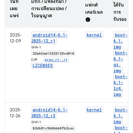
วันที่
แท็ก / แหล่งที่มา /
แฟกต์
ได้รับ
เผย
การเปลี่ยนแปลง /
เคอร์เนล
การ
แพร่
ใบอนุญาต
รับรอง
info
android14-6
.
1-
kernel
boot-
2025-
2025-12
_
r1
6
.
1
.
12-09
img
SHA-1:
boot-
22a65aa13222123cd810
6
.
1-
prev
_
r1
.
.
r1
Diff:
gz
.
LICENSES
img
boot-
6
.
1-
lz4
.
img
android14-6
.
1-
kernel
boot-
2025-
2025-12
_
r2
6
.
1
.
12-26
img
SHA-1:
boot-
82d681c9b06bb8fb2cec