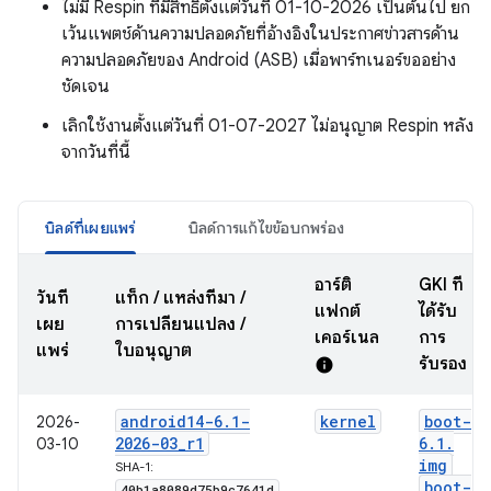
ไม่มี Respin ที่มีสิทธิ์ตั้งแต่วันที่ 01-10-2026 เป็นต้นไป ยก
เว้นแพตช์ด้านความปลอดภัยที่อ้างอิงในประกาศข่าวสารด้าน
ความปลอดภัยของ Android (ASB) เมื่อพาร์ทเนอร์ขออย่าง
ชัดเจน
เลิกใช้งานตั้งแต่วันที่ 01-07-2027 ไม่อนุญาต Respin หลัง
จากวันที่นี้
บิลด์ที่เผยแพร่
บิลด์การแก้ไขข้อบกพร่อง
อาร์ติ
GKI ที่
วันที่
แท็ก / แหล่งที่มา /
แฟกต์
ได้รับ
เผย
การเปลี่ยนแปลง /
เคอร์เนล
การ
แพร่
ใบอนุญาต
รับรอง
info
android14-6
.
1-
kernel
boot-
2026-
2026-03
_
r1
6
.
1
.
03-10
img
SHA-1:
boot-
40b1a8089d75b9c7641d