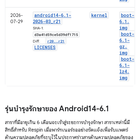
android14-6
.
1-
kernel
boot-
2026-
2026-03
_
r21
6
.
1
.
07-29
img
SHA-1:
boot-
d3a41d59ce5d39df1715
6
.
1-
r20
.
.
r21
Diff:
gz
.
LICENSES
img
boot-
6
.
1-
lz4
.
img
รุ่นบำรุงรักษาของ Android14-6
.
1
สาขาที่มีอายุเกิน 6 เดือนจะเข้าสู่ระยะการบำรุงรักษา สาขาเหล่านี้มี
สิทธิ์สำหรับ Respin เมื่อพาร์ทเนอร์ขออย่างชัดแจ้งเพื่อรับแพตช์
ด้านความปลอดภัยที่ระบุไว้ในประกาศข่าวสารด้านความปลอดภัยของ