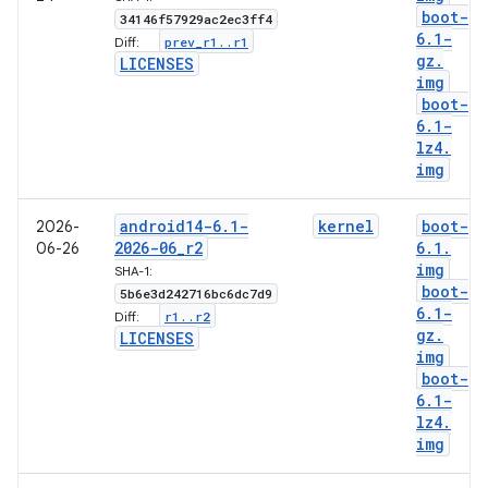
boot-
34146f57929ac2ec3ff4
6
.
1-
prev
_
r1
.
.
r1
Diff:
gz
.
LICENSES
img
boot-
6
.
1-
lz4
.
img
android14-6
.
1-
kernel
boot-
2026-
2026-06
_
r2
6
.
1
.
06-26
img
SHA-1:
boot-
5b6e3d242716bc6dc7d9
6
.
1-
r1
.
.
r2
Diff:
gz
.
LICENSES
img
boot-
6
.
1-
lz4
.
img