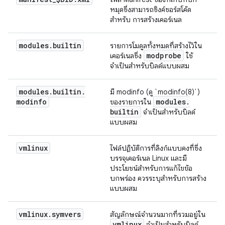
หมุดซึ่งสามารถซิงค์ซอร์สโค้ด
สำหรับ การสร้างเคอร์เนล
modules
.
builtin
รายการโมดูลทั้งหมดที่สร้างไว้ใน
modprobe
เคอร์เนลซึ่ง
ใช้
จำเป็นสำหรับบิลด์แบบผสม
modules
.
builtin
.
มี modinfo (ดู `modinfo(8)`)
modinfo
modules
.
ของรายการใน
builtin
จำเป็นสำหรับบิลด์
แบบผสม
vmlinux
ไฟล์ปฏิบัติการที่ลิงก์แบบคงที่ซึ่ง
บรรจุเคอร์เนล Linux และมี
ประโยชน์สำหรับการแก้ไขข้อ
บกพร่อง ควรระบุสำหรับการสร้าง
แบบผสม
vmlinux
.
symvers
สัญลักษณ์จำนวนมากที่รวมอยู่ใน
vmlinux
จำเป็นสำหรับบิลด์