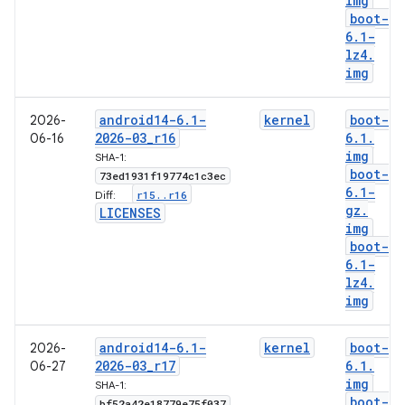
img
boot-
6
.
1-
lz4
.
img
android14-6
.
1-
kernel
boot-
2026-
2026-03
_
r16
6
.
1
.
06-16
img
SHA-1:
boot-
73ed1931f19774c1c3ec
6
.
1-
r15
.
.
r16
Diff:
gz
.
LICENSES
img
boot-
6
.
1-
lz4
.
img
android14-6
.
1-
kernel
boot-
2026-
2026-03
_
r17
6
.
1
.
06-27
img
SHA-1:
boot-
bf52a42e18779e75f037