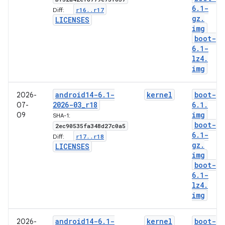
6
.
1-
r16
.
.
r17
Diff:
gz
.
LICENSES
img
boot-
6
.
1-
lz4
.
img
android14-6
.
1-
kernel
boot-
2026-
2026-03
_
r18
6
.
1
.
07-
img
09
SHA-1:
boot-
2ec90535fa348d27c0a5
6
.
1-
r17
.
.
r18
Diff:
gz
.
LICENSES
img
boot-
6
.
1-
lz4
.
img
android14-6
.
1-
kernel
boot-
2026-