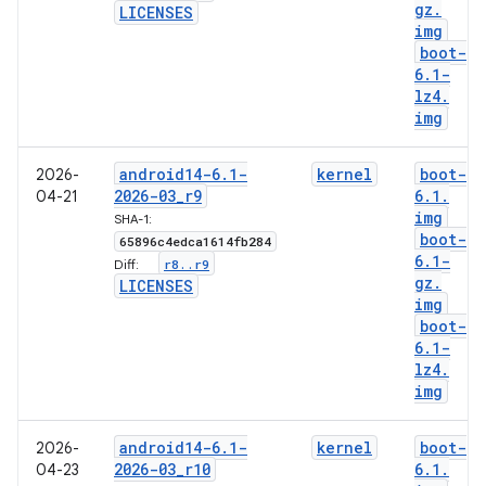
gz
.
LICENSES
img
boot-
6
.
1-
lz4
.
img
android14-6
.
1-
kernel
boot-
2026-
2026-03
_
r9
6
.
1
.
04-21
img
SHA-1:
boot-
65896c4edca1614fb284
6
.
1-
r8
.
.
r9
Diff:
gz
.
LICENSES
img
boot-
6
.
1-
lz4
.
img
android14-6
.
1-
kernel
boot-
2026-
2026-03
_
r10
6
.
1
.
04-23