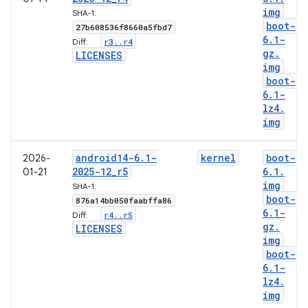
img
SHA-1:
boot-
27b608536f8660a5fbd7
6
.
1-
r3
.
.
r4
Diff:
gz
.
LICENSES
img
boot-
6
.
1-
lz4
.
img
android14-6
.
1-
kernel
boot-
2026-
2025-12
_
r5
6
.
1
.
01-21
img
SHA-1:
boot-
876a14bb050faabffa86
6
.
1-
r4
.
.
r5
Diff:
gz
.
LICENSES
img
boot-
6
.
1-
lz4
.
img