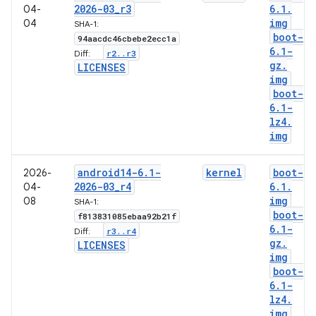
2026-03
_
r3
6
.
1
.
04-
img
04
SHA-1:
boot-
94aacdc46cbebe2ecc1a
6
.
1-
r2
.
.
r3
Diff:
gz
.
LICENSES
img
boot-
6
.
1-
lz4
.
img
android14-6
.
1-
kernel
boot-
2026-
2026-03
_
r4
6
.
1
.
04-
img
08
SHA-1:
boot-
f813831085ebaa92b21f
6
.
1-
r3
.
.
r4
Diff:
gz
.
LICENSES
img
boot-
6
.
1-
lz4
.
img