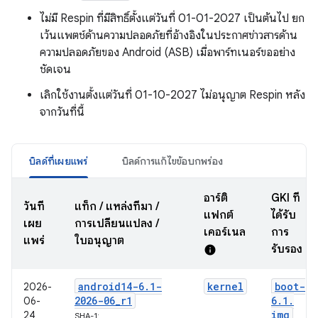
ไม่มี Respin ที่มีสิทธิ์ตั้งแต่วันที่ 01-01-2027 เป็นต้นไป ยก
เว้นแพตช์ด้านความปลอดภัยที่อ้างอิงในประกาศข่าวสารด้าน
ความปลอดภัยของ Android (ASB) เมื่อพาร์ทเนอร์ขออย่าง
ชัดเจน
เลิกใช้งานตั้งแต่วันที่ 01-10-2027 ไม่อนุญาต Respin หลัง
จากวันที่นี้
บิลด์ที่เผยแพร่
บิลด์การแก้ไขข้อบกพร่อง
อาร์ติ
GKI ที่
วันที่
แท็ก / แหล่งที่มา /
แฟกต์
ได้รับ
เผย
การเปลี่ยนแปลง /
เคอร์เนล
การ
แพร่
ใบอนุญาต
รับรอง
info
android14-6
.
1-
kernel
boot-
2026-
2026-06
_
r1
6
.
1
.
06-
img
24
SHA-1: