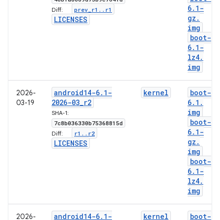
6
.
1-
prev
_
r1
.
.
r1
Diff:
gz
.
LICENSES
img
boot-
6
.
1-
lz4
.
img
android14-6
.
1-
kernel
boot-
2026-
2026-03
_
r2
6
.
1
.
03-19
img
SHA-1:
boot-
7c8b036330b75368815d
6
.
1-
r1
.
.
r2
Diff:
gz
.
LICENSES
img
boot-
6
.
1-
lz4
.
img
android14-6
.
1-
kernel
boot-
2026-