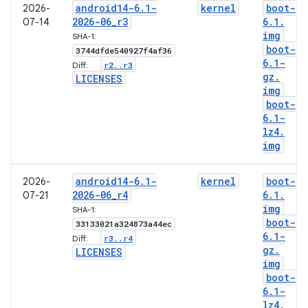
android14-6
.
1-
kernel
boot-
2026-
2026-06
_
r3
6
.
1
.
07-14
img
SHA-1:
boot-
3744dfde540927f4af36
6
.
1-
r2
.
.
r3
Diff:
gz
.
LICENSES
img
boot-
6
.
1-
lz4
.
img
android14-6
.
1-
kernel
boot-
2026-
2026-06
_
r4
6
.
1
.
07-21
img
SHA-1:
boot-
33133021a324873a44ec
6
.
1-
r3
.
.
r4
Diff:
gz
.
LICENSES
img
boot-
6
.
1-
lz4
.