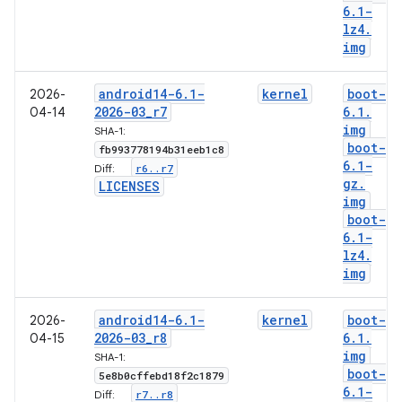
6
.
1-
lz4
.
img
android14-6
.
1-
kernel
boot-
2026-
2026-03
_
r7
6
.
1
.
04-14
img
SHA-1:
boot-
fb993778194b31eeb1c8
6
.
1-
r6
.
.
r7
Diff:
gz
.
LICENSES
img
boot-
6
.
1-
lz4
.
img
android14-6
.
1-
kernel
boot-
2026-
2026-03
_
r8
6
.
1
.
04-15
img
SHA-1:
boot-
5e8b0cffebd18f2c1879
6
.
1-
r7
.
.
r8
Diff: