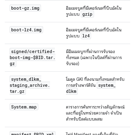
boot-gz
.
img
อิมเมจบูตที่มีเคอร์เนลที่บีบอัดใน
gzip
รูปแบบ
boot-lz4
.
img
อิมเมจบูตที่มีเคอร์เนลที่บีบอัดใน
lz4
รูปแบบ
signed
/
certified-
มีอิมเมจบูทที่ผ่านการรับรอง
boot-img-$BID
.
tar
.
ทั้งหมด (เฉพาะในบิลด์ที่ผ่านการ
gz
รับรอง)
system
_
dlkm
_
โมดูล GKI ที่ลงนามทั้งหมดสําหรับ
staging
_
archive
.
system
_
การสร้างพาร์ติชัน
tar
.
gz
dlkm
System
.
map
ตารางการค้นหาระหว่างสัญลักษณ์
และที่อยู่ในหน่วยความจำ จำเป็น
สำหรับบิลด์แบบผสม
manifest
_
$BID
.
xml
ไฟล์ Manifest ของที่เก็บที่ปัก