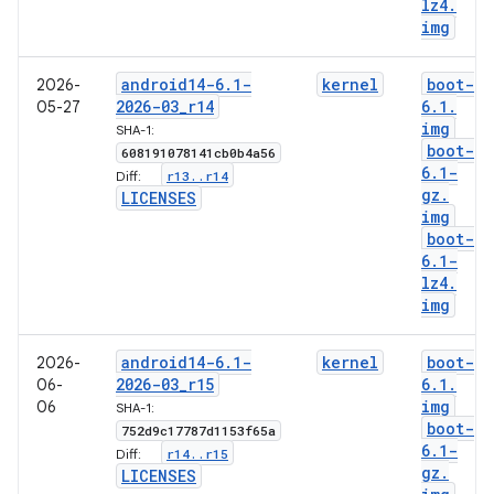
lz4
.
img
android14-6
.
1-
kernel
boot-
2026-
2026-03
_
r14
6
.
1
.
05-27
img
SHA-1:
boot-
608191078141cb0b4a56
6
.
1-
r13
.
.
r14
Diff:
gz
.
LICENSES
img
boot-
6
.
1-
lz4
.
img
android14-6
.
1-
kernel
boot-
2026-
2026-03
_
r15
6
.
1
.
06-
img
06
SHA-1:
boot-
752d9c17787d1153f65a
6
.
1-
r14
.
.
r15
Diff:
gz
.
LICENSES