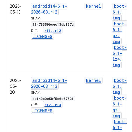
android14-6
.
1-
kernel
boot-
2026-
2026-03
_
r12
6
.
1
.
05-13
img
SHA-1:
boot-
99478359bcec13dbf87d
6
.
1-
r11
.
.
r12
Diff:
gz
.
LICENSES
img
boot-
6
.
1-
lz4
.
img
android14-6
.
1-
kernel
boot-
2026-
2026-03
_
r13
6
.
1
.
05-
img
20
SHA-1:
boot-
ce140c0e5bf5c0e67821
6
.
1-
r12
.
.
r13
Diff:
gz
.
LICENSES
img
boot-
6
.
1-