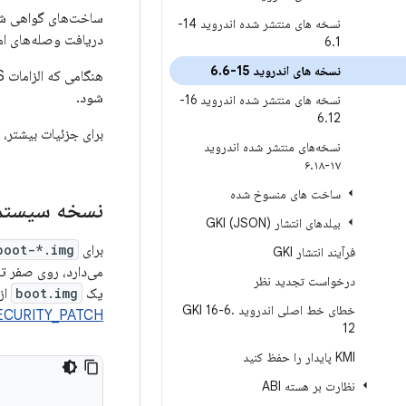
ساخت‌های گواهی ش
نسخه های منتشر شده اندروید 14-
دریافت وصله‌های ام
6
.
1
نسخه های اندروید 15-6
6
.
شود.
نسخه های منتشر شده اندروید 16-
6
.
12
برای جزئیات بیشتر، 
نسخه‌های منتشر شده اندروید
.
۱۸
۱۷-۶
ساخت های منسوخ شده
نسخه سیستم عامل ت
بیلدهای انتشار GKI (JSON)
برای Android 15 GKI
boot-*.img
فرآیند انتشار GKI
می‌دارد، روی صفر تنظیم ش
درخواست تجدید نظر
یک
boot.img
از پیش
خطای خط اصلی اندروید GKI 16-6
.
ECURITY_PATCH
12
KMI پایدار را حفظ کنید
نظارت بر هسته ABI