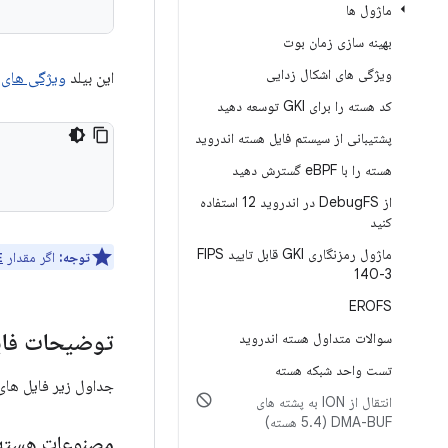
ماژول ها
بهینه سازی زمان بوت
ویژگی های اشکال زدایی
این بیلد
ویژگی های AVB
کد هسته را برای GKI توسعه دهید
پشتیبانی از سیستم فایل هسته اندروید
هسته را با e
BPF گسترش دهید
از Debug
FS در اندروید 12 استفاده
کنید
ماژول رمزنگاری GKI قابل تایید FIPS
توجه:
اگر مقدار
E
140-3
EROFS
توضیحات فا
سوالات متداول هسته اندروید
تست واحد شبکه هسته
جداول زیر فایل های 
انتقال از ION به پشته های
DMA-BUF (5
4 هسته)
.
مصنوعات هسته