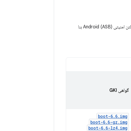
دیگر از 01-03-2025 واجد شرایط نیست، مگر اینکه برای وصله‌های امنیتی ذکر شده در بولتن امنیتی Android (ASB) بنا
گواهی GKI
boot-6
.
6
.
img
boot-6
.
6-gz
.
img
boot-6
.
6-lz4
.
img