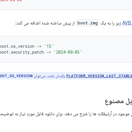
زیر را به یک
boot.img
از پیش ساخته شده اضافه می کند:
boot
.
os_version 
->
'15'
boot
.
security_patch 
->
'2024-08-05'
یکسان باشد، می‌توان
OOT_OS_VERSION
PLATFORM_VERSION_LAST_STABL
یل مصنوع
موجود در آرتیفکت ها را شرح می دهد. برای دانلود فایل مورد نیاز به توضیحا