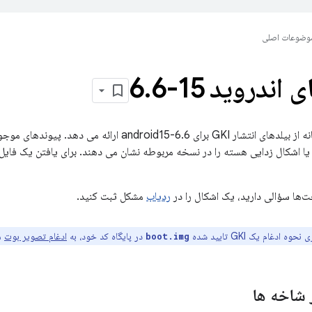
وضوعات اصلی
اندروید 15-6
6
.
android15-6. ارائه می دهد. پیوندهای موجود در ستون
ا اشکال زدایی هسته را در نسخه مربوطه نشان می دهند. برای یافتن یک فا
ت‌ها سؤالی دارید، یک اشکال را در
ردیاب
مشکل ثبت کنید.
وه ادغام یک GKI تایید شده
در پایگاه کد خود، به
ادغام تصویر بوت
مر
boot.img
 شاخه ها