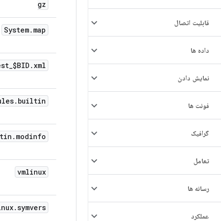
gz
قابلیت اتصال
System
.
map
داده ها
est
_
$BID
.
xml
نمایش دادن
ules
.
builtin
فونت ها
گرافیک
tin
.
modinfo
تعامل
vmlinux
رسانه ها
inux
.
symvers
عملکرد