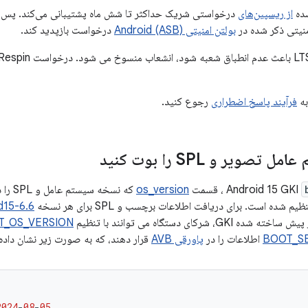
ده
از ریسپین‌های
درخواستی شریک حداکثر تا شش ماه پشتیبانی می‌کند. پس ا
نیتی ذکر شده در
بولتن امنیتی Android (ASB)
درخواست بازپدید کند.
به
فرآیند پاسخ اضطراری
رجوع کنید.
صویر و SPL را بوت کنید
، قسمت
os_version
که نسخه سیستم عامل و SPL را در فایل هدر
ده است. برای دریافت اطلاعات برچسب و SPL برای هر نسخه GKI،
d15-6.6
 ساخته شده GKI، شرکای دستگاه می توانند با تنظیم
T_OS_VERSION
BOOT_S
اطلاعات را در
پاورقی AVB
قرار دهند، که به صورت زیر نشان داد
2024
-
08
-
05