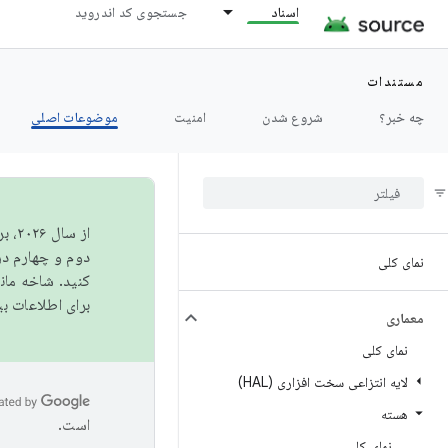
اسناد
جستجوی کد اندروید
مستندات
چه خبر؟
شروع شدن
امنیت
موضوعات اصلی
از 
دوم و چهارم در AOSP منتشر خواهیم کرد. برای ساخت و مشارکت در 
نمای کلی
کنید. شاخه ما
برای اطلاعات ب
معماری
نمای کلی
لایه انتزاعی سخت افزاری (HAL)
هسته
است.
نمای کلی