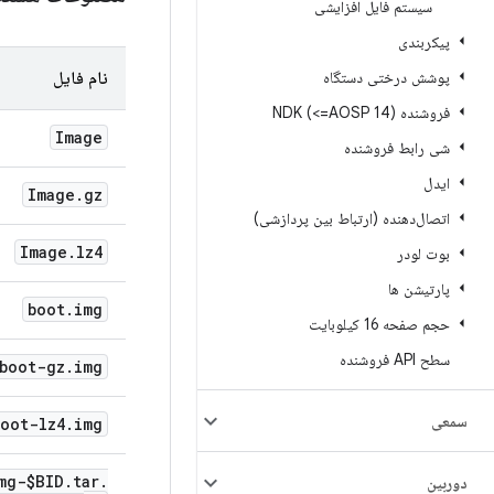
سیستم فایل افزایشی
پیکربندی
پوشش درختی دستگاه
نام فایل
فروشنده NDK (<=AOSP 14)
Image
شی رابط فروشنده
ایدل
Image
.
gz
اتصال‌دهنده (ارتباط بین پردازشی)
Image
.
lz4
بوت لودر
پارتیشن ها
boot
.
img
حجم صفحه 16 کیلوبایت
سطح API فروشنده
boot-gz
.
img
سمعی
boot-lz4
.
img
mg-$BID
.
tar
.
دوربین