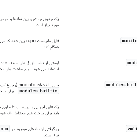
یک جدول جستجو بین نمادها و آدرس آ
مورد نیاز است.
manif
فایل مانیفست repo پین
همگام کند.
mod
لیستی از تمام ماژول های ساخته شده
استفاده می شود. برای ساخت های مخت
modules
.
buil
حاوی اطلاعات modinfo (رجوع کنید به "modinfo(8)") ورودی‌های
modules
.
builtin
. برای ساخ
یک فایل اجرایی با پیوند ایستا حاوی 
باید برای ساخت های مختلط ارائه شود
inux
vml
روگرفتی از نمادهای موجود در
نیاز است.