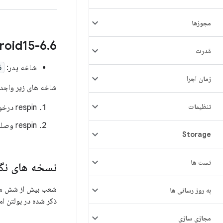
مجوزها
6 منتشر شد
.
roid15-6
قدرت
شاخه پدر:
6
زمان اجرا
شاخه های زیر واجد 
تنظیمات
respin درخواست شده توسط شرکا، یا
respin وصله های امنیتی ذکر شده در بولتن امنیتی اندروید (ASB) را دریافت می کند.
Storage
تست ها
نسخه های نگهداری -6
شعب بیش از شش ماه 
به روز رسانی ها
ذکر شده در بولتن امنیتی Android (ASB) واجد 
مجازی سازی