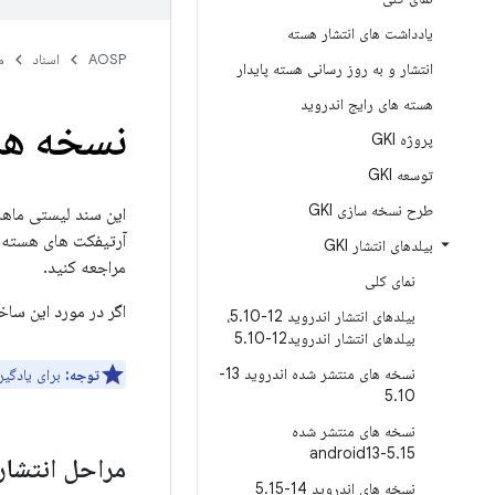
یادداشت های انتشار هسته
AOSP
اسناد
م
انتشار و به روز رسانی هسته پایدار
هسته های رایج اندروید
نسخه های 
پروژه GKI
توسعه GKI
طرح نسخه سازی GKI
این سند لیستی ماهانه از بیلدهای انتشار GKI برای 6
آرتیفکت های هسته ی
بیلدهای انتشار GKI
مراجعه کنید.
نمای کلی
اگر در مورد این ساخ
بیلدهای انتشار اندروید 12-5
.
10،
بیلدهای انتشار اندروید12-5
10
.
نسخه های منتشر شده اندروید 13-
توجه:
برای یادگیری نح
5
.
10
نسخه های منتشر شده
android13-5
.
15
مراحل انتشار
نسخه های اندروید 14-5
15
.