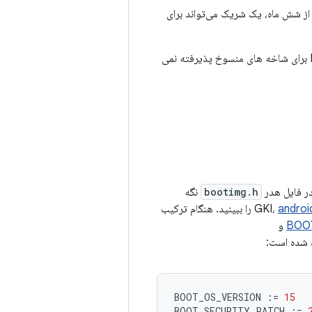
ز شش ماه، یک شریک می‌تواند برای
هنگامی که الزامات LTS باعث عدم انطباق شعبه شود، انشعاب منسوخ می شود. درخواست Respin برای شاخه های منسوخ پذیرفته نمی
bootimg.h
نگه
androi
را ببینید. هنگام ترکیب
BOO
و
ه شده است:
BOOT_OS_VERSION 
:=
15
BOOT_SECURITY_PATCH 
:=