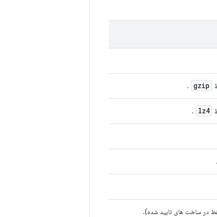
gzip
ط
.
lz4
ط
.
قط در ساخت های تایید شده).