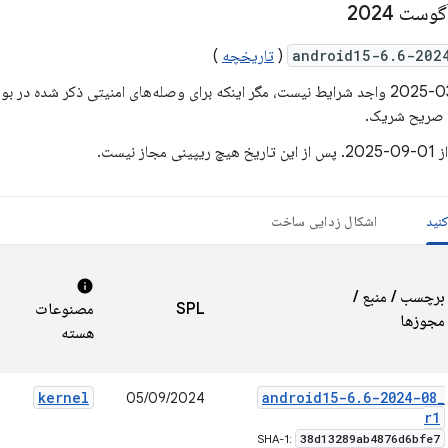
ست 2024
android15-6.6-202
(
تاریخچه
)
 صریح شریک.
جاز نیست.
نید
اشکال زدایی ساخت
info
برچسب / منبع /
SPL
مصنوعات
مجوزها
هسته
kernel
android15-6
.
6-2024-08
_
05/09/2024
r1
38d13289ab4876d6bfe7
SHA-1: