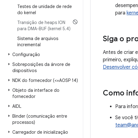
desempenh
Testes de unidade de rede
do kernel
para
kern
Transição de heaps ION
para DMA-BUF (kernel 5
.
4)
Siga o pr
Sistema de arquivos
incremental
Antes de criar 
Configuração
primeiro, expli
Sobreposições da árvore de
Desenvolver cód
dispositivos
NDK do fornecedor (<=AOSP 14)
Objeto da interface do
Como info
fornecedor
AIDL
Para infor
Binder (comunicação entre
Se você ti
processos)
team@and
Carregador de inicialização