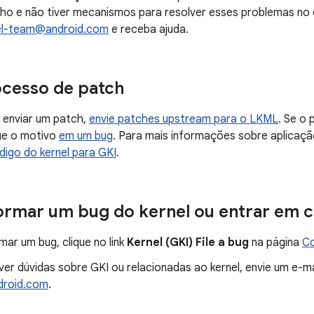
o e não tiver mecanismos para resolver esses problemas no 
el-team@android.com
e receba ajuda.
ocesso de patch
e enviar um patch,
envie patches upstream para o LKML
. Se o
que o motivo
em um bug
. Para mais informações sobre aplicaçã
igo do kernel para GKI
.
rmar um bug do kernel ou entrar em 
mar um bug, clique no link
Kernel (GKI) File a bug
na página
Co
ver dúvidas sobre GKI ou relacionadas ao kernel, envie um e-m
roid.com
.