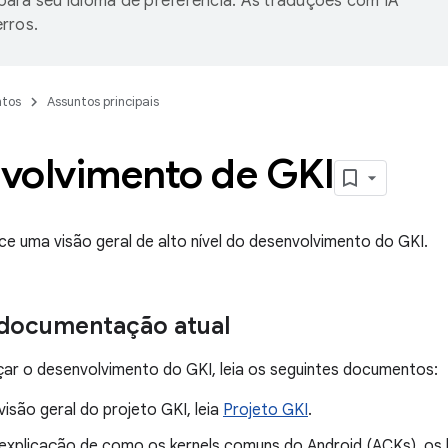
ara seu idioma de preferência. As traduções com IA
rros.
tos
Assuntos principais
volvimento de GKI
ce uma visão geral de alto nível do desenvolvimento do GKI.
 documentação atual
ar o desenvolvimento do GKI, leia os seguintes documentos:
isão geral do projeto GKI, leia
Projeto GKI
.
explicação de como os kernels comuns do Android (ACKs), os k