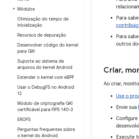
relacionam
Módulos
Para saber
Otimização do tempo de
inicialização
contribui
Recursos de depuração
Para sabe
outros do
Desenvolver código do kernel
para GKI
Suporte ao sistema de
arquivos do kernel Android
Criar
,
moni
Estender o kernel com e
BPF
Ao criar, monit
Usar o Debug
FS no Android
12
Use o pro
Módulo de criptografia GKI
Envie sua
certificável para FIPS 140-3
Configur
EROFS
desenvolv
Perguntas frequentes sobre
o kernel do Android
Execute t