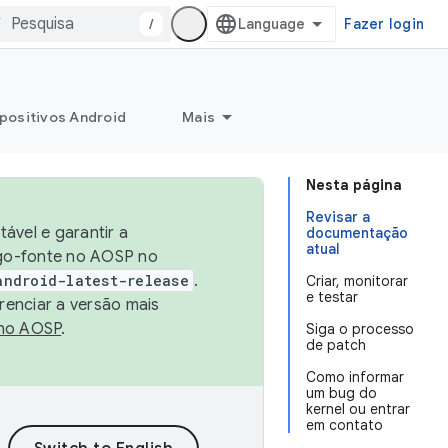
/
Fazer login
positivos Android
Mais
Nesta página
Revisar a
ável e garantir a
documentação
atual
igo-fonte no AOSP no
android-latest-release
.
Criar, monitorar
e testar
renciar a versão mais
no AOSP
.
Siga o processo
de patch
Como informar
um bug do
kernel ou entrar
em contato