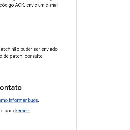
código ACK, envie um e-mail
 patch não puder ser enviado
o de patch, consulte
contato
mo informar bugs
.
ail para
kernel-