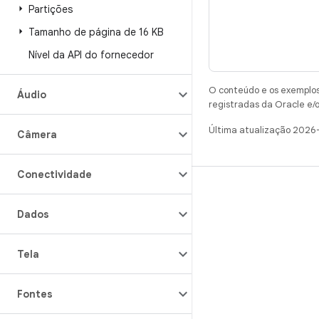
Partições
Tamanho de página de 16 KB
Nível da API do fornecedor
O conteúdo e os exemplos 
Áudio
registradas da Oracle e/o
Última atualização 2026
Câmera
Conectividade
CRIAR
Dados
Repositório do Android
Requisitos
Tela
Como fazer o download
Visualizar códigos binários
Fontes
Imagens de fábrica