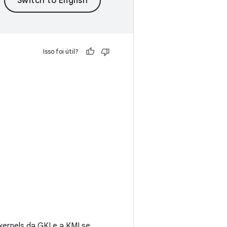
Isso foi útil?
ernels da GKI e a KMI se