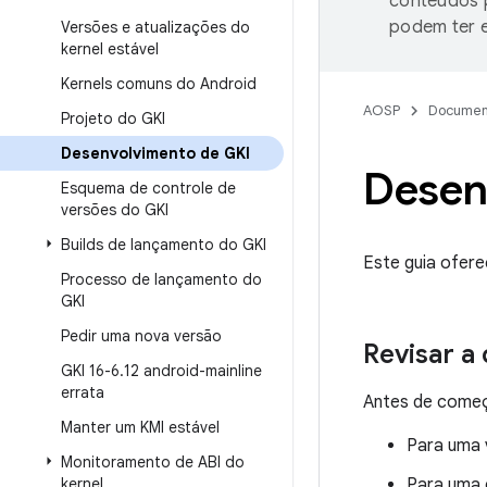
conteúdos p
podem ter e
Versões e atualizações do
kernel estável
Kernels comuns do Android
AOSP
Documen
Projeto do GKI
Desenvolvimento de GKI
Desen
Esquema de controle de
versões do GKI
Builds de lançamento do GKI
Este guia ofere
Processo de lançamento do
GKI
Pedir uma nova versão
Revisar a
GKI 16-6
.
12 android-mainline
errata
Antes de começ
Manter um KMI estável
Para uma v
Monitoramento de ABI do
kernel
Para uma 