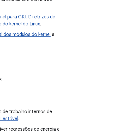
nel para GKI
,
Diretrizes de
do kernel do Linux
.
al dos módulos do kernel
e
:
s de trabalho internos de
 estável
.
ver regressões de energia e