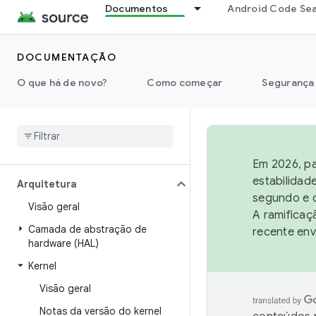
Documentos
Android Code Se
DOCUMENTAÇÃO
O que há de novo?
Como começar
Segurança
Visão geral
Em 2026, pa
estabilidad
Arquitetura
segundo e q
Visão geral
A ramificaç
Camada de abstração de
recente env
hardware (HAL)
Kernel
Visão geral
Notas da versão do kernel