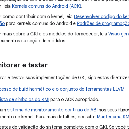
, leia
Kernels comuns do Android (ACK)
.
 como contribuir com o kernel, leia
Desenvolver código do ker
ção
para kernels comuns do Android e
Padrões de programação 
r mais sobre a GKI e os módulos do fornecedor, leia
Visão ger
cumentos na seção de módulos.
torar e testar
orar e testar suas implementações de GKI, siga estas diretrizes
cesso de build hermético e o conjunto de ferramentas LLVM
.
lista de símbolos do KMI
para o ACK apropriado.
e um
sistema de monitoramento contínuo de ABI
nos seus fluxo
imento de kernel. Para mais detalhes, consulte
Manter uma KMI
estes de validação do sistema completo com o GKI. Se você ti