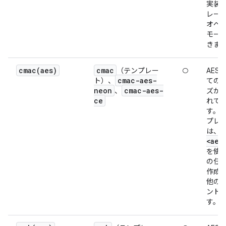
実装
レー
オペ
モー
きま
cmac(
aes)
cmac
（テンプレー
○
AES-
cmac-aes-
ト）、
ての 
neon
cmac-aes-
、
ズが
ce
れて
す。
プレ
は、
<aes
を使
の任
作成
他の
ンド
す。