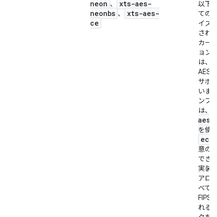
neon
xts-aes-
、
以下
neonbs
xts-aes-
、
ての 
ce
イズ
され
カーネ
ョン 
は、AE
AES-
サポ
いま
ンプ
は、
aes)
を使
ecb(
意の
でき
実装
アロ
べて
FIP
れる