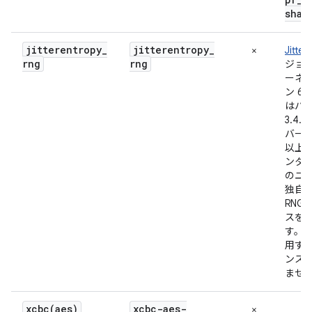
sha5
jitterentropy
_
jitterentropy
_
×
Jitter
rng
rng
ジョン
ーネル
ン 6
はバ
3.4
バージ
以上
ンタ
のユ
独自の J
RNG
スを
す。D
用す
ンス
ませ
xcbc(
aes)
xcbc-aes-
×