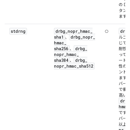
の D
タン
ます
stdrng
drbg
_
nopr
_
hmac
_
drbg
○
sha1
drbg
_
nopr
_
、
ルゴ
hmac
_
じで
sha256
drbg
_
、
耐性
nopr
_
hmac
_
って
sha384
drbg
_
、
ード
nopr
_
hmac
_
sha512
性の
ント
ます
バージ
で優
高い 
drbg
hmac
です
バージ
以上
pr
_
h