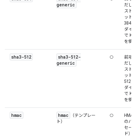
generic
だし
スト長
ット（
384
ダイ
で Ke
を使
sha3-512
sha3-512-
○
前項
generic
だし
スト長
ット（
512
ダイ
で Ke
を使
hmac
hmac
（テンプレー
○
HMA
ト）
のハッ
セー
ド）: