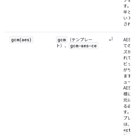
クを
す。
半と
い X
され
1
gcm(
aes)
gcm
（テンプレー
×
AES-
gcm-aes-ce
ト）、
ての 
ズが
れてい
ビット
がサ
ます
ュー
AES
様に
元は 
る必
す。
プレ
は、
<
ctr