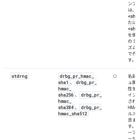
ンプ
は、
<sha
たは
<sha
を使
の S
ズム
で作
す。
stdrng
drbg
_
pr
_
hmac
_
○
名前
sha1
drbg
_
pr
_
、
ュ関
hmac
_
性を
sha256
drbg
_
pr
_
、
イン
hmac
_
され
sha384
drbg
_
pr
_
、
HMAC
hmac
_
sha512
ルス
含ま
す。
ーフ
ーザ