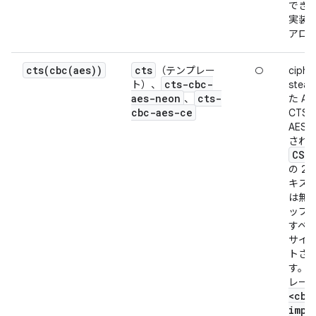
でき
実装
アロ
cts(
cbc(
aes))
cts
（テンプレー
○
ciphe
cts-cbc-
ト）、
stea
aes-neon
cts-
、
た AE
cbc-aes-ce
CTS
AES-
され
CS3
の 2
キスト
は無
ップ
すべて
サイ
トさ
す。
レー
<
cbc
impl