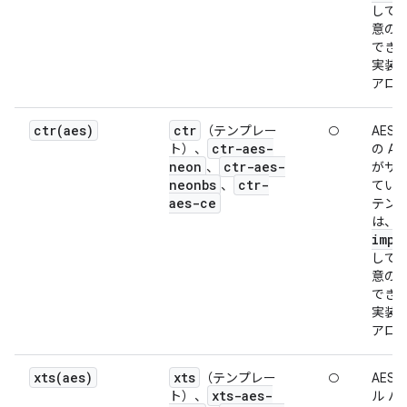
して
意の
でき
実装
アロ
ctr(
aes)
ctr
（テンプレー
○
AES-
ctr-aes-
ト）、
の A
neon
ctr-aes-
、
がサ
neonbs
ctr-
、
てい
aes-ce
テン
は、
impl
して
意の
でき
実装
アロ
xts(
aes)
xts
（テンプレー
○
AES-
xts-aes-
ト）、
ル バ