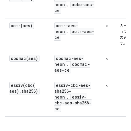
neon
xcbc-aes-
、
ce
xctr(
aes)
xctr-aes-
×
カーネ
neon
xctr-aes-
、
ョン 5
ce
のみ
す。
cbcmac(
aes)
cbcmac-aes-
×
neon
cbcmac-
、
aes-ce
essiv(
cbc(
essiv-cbc-aes-
×
aes)
,
sha256)
sha256-
neon
essiv-
、
cbc-aes-sha256-
ce