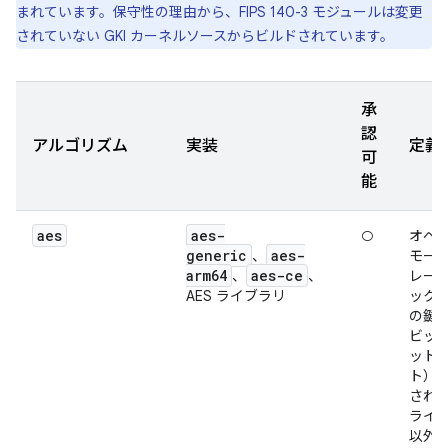
まれています。保守性の理由から、FIPS 140-3 モジュールは変更
されていない GKI カーネルソースからビルドされています。
承
認
アルゴリズム
実装
定義
可
能
aes
aes-
○
オペ
generic
aes-
、
モー
arm64
aes-ce
、
、
レーン
AES ライブラリ
ック暗
の鍵サ
ビット
ット、
ト）
され
ライ
以外