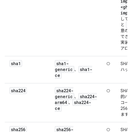
impl
<gha
impl
して
g
と
意の
でき
実装
アロ
sha1
sha1-
○
SHA
generic
sha1-
、
ハッ
ce
sha224
sha224-
○
SHA-
generic
sha224-
、
的ハッ
arm64
sha224-
、
コード
ce
256
ます
sha256
sha256-
○
SHA-