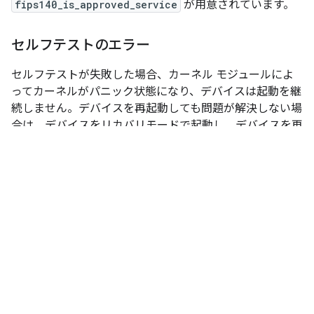
fips140_is_approved_service
が用意されています。
セルフテストのエラー
セルフテストが失敗した場合、カーネル モジュールによ
ってカーネルがパニック状態になり、デバイスは起動を継
続しません。デバイスを再起動しても問題が解決しない場
合は、デバイスをリカバリモードで起動し、デバイスを再
フラッシュして問題を解決する必要があります。
モジュールの AES-GCM 実装は「アルゴリズム承認済み」にできま
すが、「モジュール承認済み」にはできないことが想定されていま
す。それらを検証することはできますが、FIPS モジュールの観点か
ら、AES-GCM を承認されたアルゴリズムと見なすことはできませ
ん。これは、GCM の FIPS モジュール要件が、独自の IV を生成しな
い GCM 実装と互換性がないためです。
↩
この情報は役に立ちましたか？