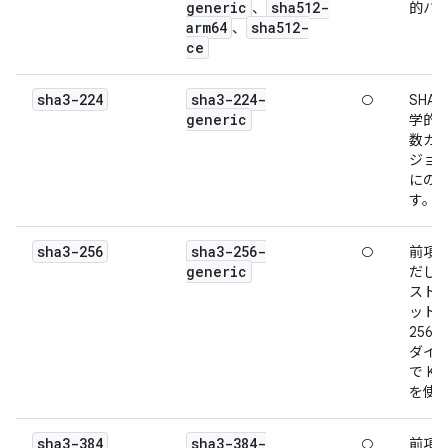
generic
sha512-
、
的ハ
arm64
sha512-
、
ce
sha3-224
sha3-224-
○
SHA3
generic
学的
数カー
ジョン
にの
す。
sha3-256
sha3-256-
○
前項
generic
だし
スト長
ット（
256
ダイ
で Ke
を使
sha3-384
sha3-384-
○
前項