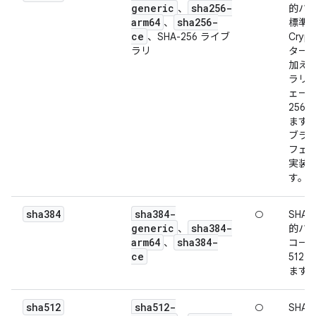
generic
sha256-
、
的ハッ
arm64
sha256-
、
標準
ce
、SHA-256 ライブ
Cryp
ラリ
ター
加え
ラリ 
ェース
256
ます
ブラリ
フェ
実装
す。
sha384
sha384-
○
SHA-
generic
sha384-
、
的ハッ
arm64
sha384-
、
コード
ce
512
ます
sha512
sha512-
○
SHA-