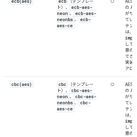
ecb(
aes)
ecb
（テンプレー
○
AES-
ecb-aes-
ト）、
の A
neon
ecb-aes-
、
がサ
neonbs
ecb-
、
てい
aes-ce
テン
は、
impl
して
意の
でき
実装
アロ
cbc(
aes)
cbc
（テンプレー
○
AES-
cbc-aes-
ト）、
の A
neon
cbc-aes-
、
がサ
neonbs
cbc-
、
てい
aes-ce
テン
は、
impl
して
意の