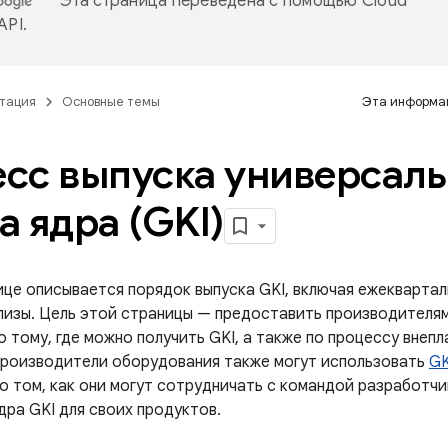
Эта страница переведена с помощью
Cloud
 API
.
тация
Основные темы
Эта информац
сс выпуска универсаль
а ядра (GKI)
ице описывается порядок выпуска GKI, включая ежеквартал
лизы. Цель этой страницы — предоставить производителя
 тому, где можно получить GKI, а также по процессу внеп
Производители оборудования также могут использовать
GK
о том, как они могут сотрудничать с командой разработчи
дра GKI для своих продуктов.