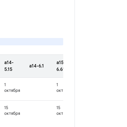
а14-
a15-
a16-
а17-
а14-6.1
5.15
6.6*
6.12*
6.18*
1
1
октября
октября
15
15
октября
октября