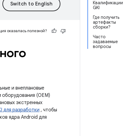
Квалификации
GKI
Где получить
артефакты
сборки?
ия оказалась полезной?
Часто
задаваемые
вопросы
ного
ьные и внеплановые
м оборудования (OEM)
лановых экстренных
I для разработки
, чтобы
ков ядра Android для