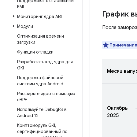
Поддерживать стабильный
KMI
График в
Мониторинг ядра ABI
Модули
После замороз
Оптимизация времени
загрузки
Примечание
Функции отладки
Разработать код ядра для
GKI
Месяц выпу
Поддержка файловой
системы ядра Android
Расширьте ядро ​​с помощью
e
BPF
Октябрь
Используйте Debug
FS в
2025
Android 12
Криптомодуль GKI
,
сертифицированный по