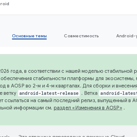
roid
Основные темы
Совместимость
Android-
2026 года, в соответствии с нашей моделью стабильной
я обеспечения стабильности платформы для экосистемы,
од в AOSP во 2-м и 4-м кварталах. Для сборки и внесени
е ветку
android-latest-release
. Ветка
android-lates
ет ссылаться на самый последний релиз, выпущенный в A
льной информации см.
раздел «Изменения в AOSP»
.