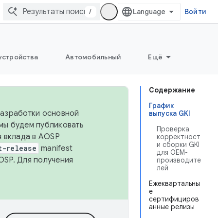
/
Войти
устройства
Автомобильный
Ещё
Содержание
График
 разработки основной
выпуска GKI
 мы будем публиковать
Проверка
я вклада в AOSP
корректност
и сборки GKI
t-release
manifest
для OEM-
OSP. Для получения
производите
лей
Ежеквартальны
е
сертифициров
анные релизы