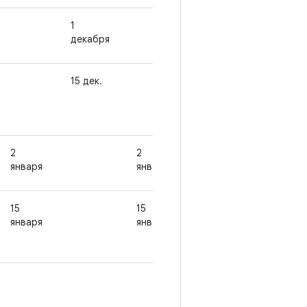
1
1
декабря
декабря
15 дек.
15 дек.
2
2
января
января
15
15
января
января