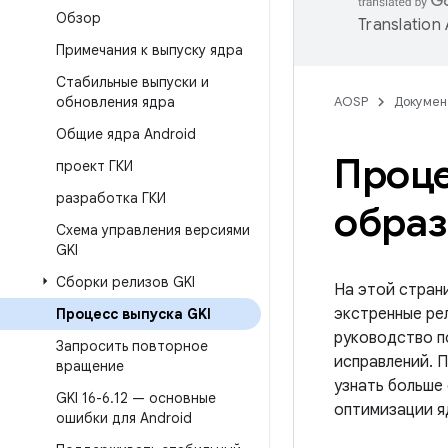
Обзор
Translation
Примечания к выпуску ядра
Стабильные выпуски и
обновления ядра
AOSP
Докумен
Общие ядра Android
Проце
проект ГКИ
разработка ГКИ
образ
Схема управления версиями
GKI
Сборки релизов GKI
На этой стран
экстренные ре
Процесс выпуска GKI
руководство по
Запросить повторное
исправлений. 
вращение
узнать больше 
GKI 16-6
.
12 — основные
оптимизации я
ошибки для Android