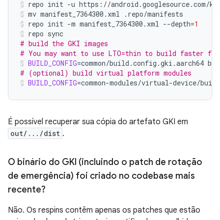
repo
init
-u
https://android.googlesource.com/ke
mv
manifest_7364300.xml
.repo/manifests
repo
init
-m
manifest_7364300.xml
--depth
=
1
repo
# build the GKI images
# You may want to use LTO=thin to build faster for
BUILD_CONFIG
=
common/build.config.gki.aarch64
# (optional) build virtual platform modules
BUILD_CONFIG
=
common-modules/virtual-device/build
É possível recuperar sua cópia do artefato GKI em
out/.../dist
.
O binário do GKI (incluindo o patch de rotação
de emergência) foi criado no codebase mais
recente?
Não. Os respins contêm apenas os patches que estão