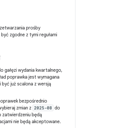
rzetwarzania prośby
 być zgodne z tymi regułami
i
do gałęzi wydania kwartalnego,
ykład poprawka jest wymagana
i być już scalona z wersją
poprawek bezpośrednio
 wybieraj zmian z
2025-08
do
b zatwierdzeniu będą
macjami nie będą akceptowane.