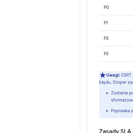
P0
P1
P2
P3
Uwagi:
ESRT t
błędu. Stoper za
Zostanie p
sformatowa
Poprawka j
Zasady SLA