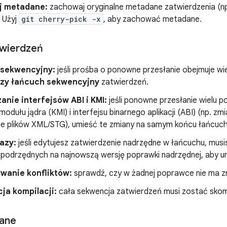
j metadane:
zachowaj oryginalne metadane zatwierdzenia (np.
 Użyj
git cherry-pick -x
, aby zachować metadane.
twierdzeń
sekwencyjny:
jeśli prośba o ponowne przesłanie obejmuje wiel
zy łańcuch sekwencyjny
zatwierdzeń.
nie interfejsów ABI i KMI:
jeśli ponowne przesłanie wielu p
modułu jądra (KMI) i interfejsu binarnego aplikacji (ABI) (np. zmi
cje plików XML/STG), umieść te zmiany na samym końcu łańcuch
azy:
jeśli edytujesz zatwierdzenie nadrzędne w łańcuchu, musi
podrzędnych na najnowszą wersję poprawki nadrzędnej, aby uni
wanie konfliktów:
sprawdź, czy w żadnej poprawce nie ma zn
ja kompilacji:
cała sekwencja zatwierdzeń musi zostać sko
ane