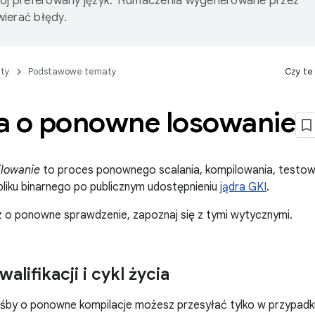
wój preferowany język. Tłumaczenia wygenerowane przez
ierać błędy.
ty
Podstawowe tematy
Czy te
a o ponowne losowanie
lowanie
to proces ponownego scalania, kompilowania, testo
pliku binarnego po publicznym udostępnieniu
jądra GKI
.
 o ponowne sprawdzenie, zapoznaj się z tymi wytycznymi.
walifikacji i cykl życia
śby o ponowne kompilacje możesz przesyłać tylko w przypadku