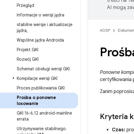
treści na T
Przegląd
AI mogą zaw
Informacje o wersji jądra
stabilne wersje i aktualizacje
jądra
,
AOSP
Dokumen
Wspólne jądra Androida
Prośb
Projekt GKI
Rozwój GKI
Schemat obsługi wersji GKI
Ponowne kompi
Kompilacje wersji GKI
certyfikowania 
Proces publikowania GKI
Zanim poprosisz
Prośba o ponowne
losowanie
GKI 16-6
.
12 android-mainline
Kryteria k
errata
Utrzymywanie stabilnego
Czas:
pro