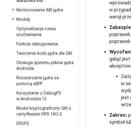
wskaźnika KMI
wprowadzen
w przypadk
Monitorowanie ABI jądra
wersji prz
Moduły
Zabezpie
Optymalizacja czasu
poprawek 
uruchamiania
poprawek
Funkcje debugowania
Wycofani
Tworzenie kodu jądra dla GKI
gałąź jes
Obsługa systemu plików jądra
akceptow
Androida
Data
Rozszerzanie jądra za
w se
pomocą e
BPF
wyda
Korzystanie z Debug
FS
jest
w Androidzie 12
wrze
Moduł kryptograficzny GKI z
certyfikatem FIPS 140-3
Zakres:
p
symboli lu
EROFS