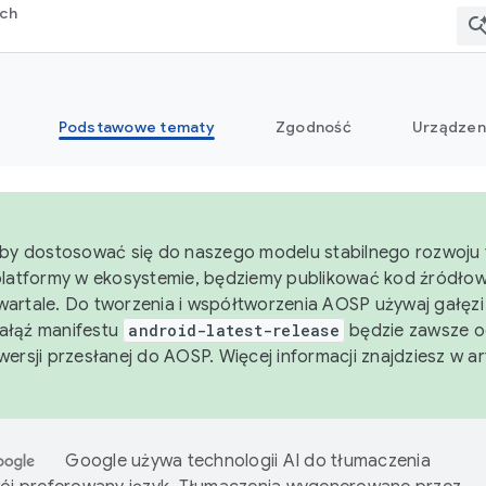
rch
Podstawowe tematy
Zgodność
Urządzen
aby dostosować się do naszego modelu stabilnego rozwoju 
platformy w ekosystemie, będziemy publikować kod źródło
artale. Do tworzenia i współtworzenia AOSP używaj gałęz
Gałąź manifestu
android-latest-release
będzie zawsze o
wersji przesłanej do AOSP. Więcej informacji znajdziesz w a
Google używa technologii AI do tłumaczenia