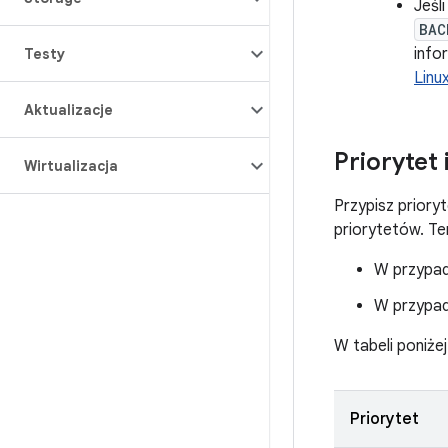
Jeśl
BAC
info
Testy
Linu
Aktualizacje
Priorytet 
Wirtualizacja
Przypisz priory
priorytetów. T
W przypad
W przypad
W tabeli poniże
Priorytet