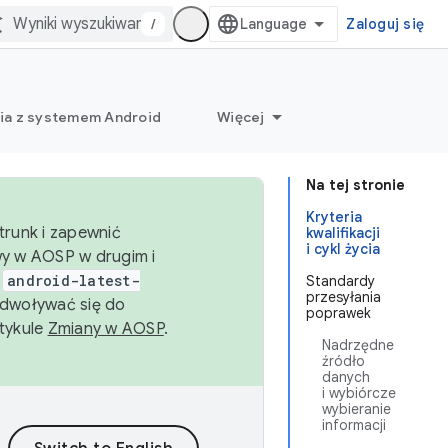
/
Zaloguj się
ia z systemem Android
Więcej
Na tej stronie
Kryteria
trunk i zapewnić
kwalifikacji
i cykl życia
wy w AOSP w drugim i
i
android-latest-
Standardy
przesyłania
dwoływać się do
poprawek
rtykule
Zmiany w AOSP
.
Nadrzędne
źródło
danych
i wybiórcze
wybieranie
informacji