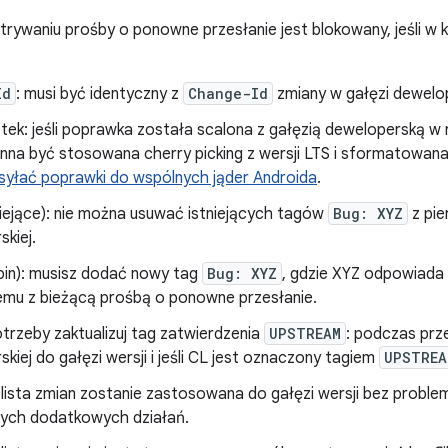
rywaniu prośby o ponowne przesłanie jest blokowany, jeśli w k
Id
: musi być identyczny z
Change-Id
zmiany w gałęzi dewelop
tek: jeśli poprawka została scalona z gałęzią deweloperską w 
nna być stosowana cherry picking z wersji LTS i sformatowan
syłać poprawki do wspólnych jąder Androida
.
niejące): nie można usuwać istniejących tagów
Bug: XYZ
z pie
kiej.
pin): musisz dodać nowy tag
Bug: XYZ
, gdzie XYZ odpowiada 
mu z bieżącą prośbą o ponowne przesłanie.
trzeby zaktualizuj tag zatwierdzenia
UPSTREAM
: podczas prz
kiej do gałęzi wersji i jeśli CL jest oznaczony tagiem
UPSTREA
i lista zmian zostanie zastosowana do gałęzi wersji bez prob
ych dodatkowych działań.