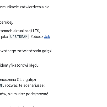
omunikacie zatwierdzenia nie
erskiej.
ramach aktualizacji LTS,
a jako
UPSTREAM
. Zobacz
Jak
rwotnego zatwierdzenia gałęzi
identyfikatorowi błędu
enoszenia CL z gałęzi
M
, rozważ te scenariusze:
lemów, nie musisz podejmować