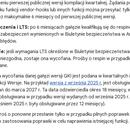
iu pierwszej publicznej wersji kompilacji kwartalnej. Żądania
u funkcji vendor-hooks lub innych funkcji można przesyłać tyl
ez maksymalnie 6 miesięcy od pierwszej publicznej wersji.
czenia i LTS:
po 6 miesiącach gałęzie kwalifikują się do resp
zabezpieczeń wymienionych w Biuletynie bezpieczeństwa w An
 błędów.
e:
jeśli wymagania LTS określone w Biuletynie bezpieczeństwa
t niezgodna, zostaje ona wycofana. Prośby o respin w przypadk
ane.
 wycofania danej gałęzi wersji GKI jest podana w kwartalnych 
kcji Wersje. Na przykład
wersja z września 2025 r.
jest obsług
ń do marca 2027 r. Ta data odzwierciedla okres 18 miesięcy, 
 obsługiwana w przypadku wersji wydanych od września 2025 r
śniem 2025 r. były obsługiwane przez 12 miesięcy).
roś o ponowne przesłanie tylko w przypadku pilnych poprawek bł
b zastosowania poprawki w celu naprawienia istniejącej funkcji.