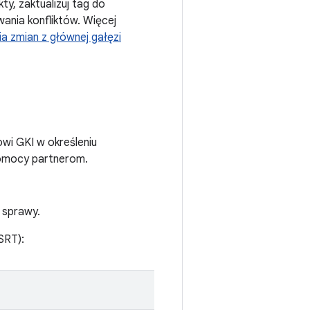
ty, zaktualizuj tag do
nia konfliktów. Więcej
 zmian z głównej gałęzi
wi GKI w określeniu
pomocy partnerom.
 sprawy.
SRT):