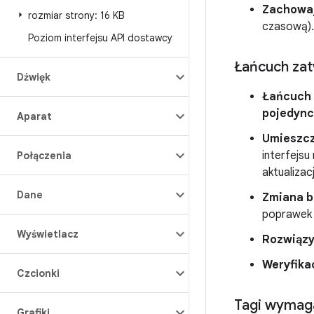
Zachowa
rozmiar strony: 16 KB
czasową).
Poziom interfejsu API dostawcy
Łańcuch za
Dźwięk
Łańcuch 
pojedync
Aparat
Umieszcza
interfejsu 
Połączenia
aktualiza
Dane
Zmiana b
poprawek 
Wyświetlacz
Rozwiązy
Weryfikac
Czcionki
Tagi wymag
Grafiki