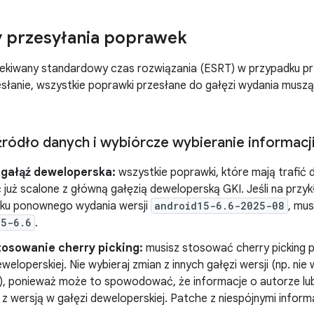
y przesyłania poprawek
zekiwany standardowy czas rozwiązania (ESRT) w przypadku p
łanie, wszystkie poprawki przesłane do gałęzi wydania muszą
ródło danych i wybiórcze wybieranie informacj
 gałąź deweloperska:
wszystkie poprawki, które mają trafić 
 już scalone z główną gałęzią deweloperską GKI. Jeśli na prz
ku ponownego wydania wersji
android15-6.6-2025-08
, mus
15-6.6
.
tosowanie cherry picking:
musisz stosować cherry picking 
eweloperskiej. Nie wybieraj zmian z innych gałęzi wersji (np. nie
), ponieważ może to spowodować, że informacje o autorze lu
 z wersją w gałęzi deweloperskiej. Patche z niespójnymi infor