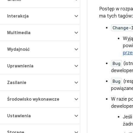
Postęp w rozpat
ma tych tagów:
Interakcja
Change-
Multimedia
Wyją
powi
Wydajność
prze
Bug
(ist
Uprawnienia
dewelopers
Bug
(res
Zasilanie
powiązane
W razie po
Środowisko wykonawcze
dewelopers
Ustawienia
Jeśl
żadn
Storage