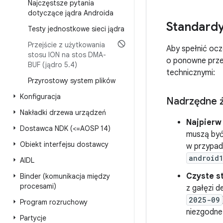
Najczęstsze pytania
dotyczące jądra Androida
Standard
Testy jednostkowe sieci jądra
Przejście z użytkowania
Aby spełnić oc
stosu ION na stos DMA-
o ponowne przes
BUF (jądro 5
.
4)
technicznymi:
Przyrostowy system plików
Konfiguracja
Nadrzędne ź
Nakładki drzewa urządzeń
Najpierw
Dostawca NDK (<=AOSP 14)
muszą być
Obiekt interfejsu dostawcy
w przypad
android
AIDL
Czyste s
Binder (komunikacja między
procesami)
z gałęzi d
2025-09
Program rozruchowy
niezgodne
Partycje