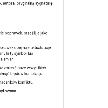
 autora, oryginalną sygnaturę
e poprawek, prześlij je jako
oprawek obejmuje aktualizacje
any listy symboli lub
a zmian.
sz zmienić bazę wszystkich
knąć błędów kompilacji.
aczników konfliktu.
mpilowana.