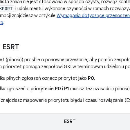
i lista zmian nie jest stosowana w sposób czysty, rozwiąż konflik
KPORT
i udokumentuj wykonane czynności w ramach rozwiązywa
rmacji znajdziesz w artykule
Wymagania dotyczące przenoszenia
xa
.
i ESRT
tet (pilność) prośbie o ponowne przesłanie, aby pomóc zespoło
en priorytet pomaga zespołowi GKI w terminowym udzielaniu 
ku pilnych zgłoszeń oznacz priorytet jako
P0
.
ku zgłoszeń o priorytecie
P0
i
P1
musisz też uzasadnić pilność
j znajdziesz mapowanie priorytetu błędu i czasu rozwiązania (E
ESRT