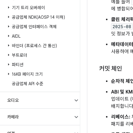
예를 들어
기기 트리 오버레이
에 병합되어
공급업체
NDK(
AOSP 14 이하)
클린 체리픽
2025-08
공급업체 인터페이스 객체
밋 정보가 
AIDL
메타데이터
바인더 (프로세스 간 통신)
사용하여 
부트로더
파티션
커밋 체인
16KB 페이지 크기
순차적 체인
공급업체 API 수준
ABI 및 KM
업데이트 (
오디오
배치합니다
리베이스:
카메라
패치를 리