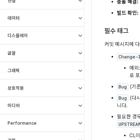
연결
충돌 해결:
빌드 확인:
데이터
필수 태그
디스플레이
커밋 메시지에 다
글꼴
Change-
예외
그래픽
로 
Bug
(기존
상호작용
Bug
(다시
니다.
미디어
필요한 경
Performance
UPSTREA
CL