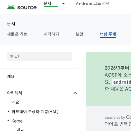
문서
Android 코드 검색
문서
새로운 기능
시작하기
보안
핵심 주제
2026년부터
AOSP에 소
개요
요.
androi
한 내용은
A
아키텍처
개요
하드웨어 추상화 계층(HAL)
Kernel
언어로 번역합
개요