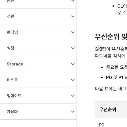
권한
CL
로 
전원
런타임
우선순위 및
설정
GKI팀이 우선순
파트너를 적시에 
Storage
중요한 요
P0
및
P1
요
테스트
다음 표에는 버그
업데이트
우선순위
가상화
P0