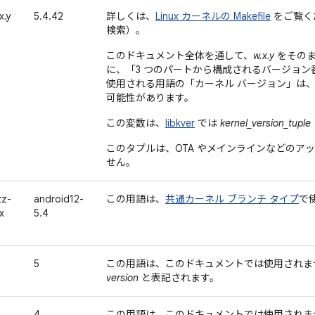
x.y
5.4.42
詳しくは、
Linux カーネルの Makefile
をご覧くだ
検索）。
このドキュメント全体を通して、
w.x.y
をそのま
に、「3 つのパートから構成されるバージョン
使用される用語の「カーネル バージョン」
は
可能性があります。
この変数は、
libkver
では
kernel_version_tuple
このタプルは、OTA やメインラインなどのア
せん。
zz-
android12-
この用語は、
共通カーネル ブランチ タイプ
で
x
5.4
5
この用語は、このドキュメントでは使用されま
version
と表記されます。
4
この用語は、このドキュメントでは使用されま