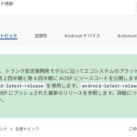
コード検索
トピック
互換性
Android デバイス
Automot
年より、トランク安定版開発モデルに沿ってエコシステムのプラ
 2 四半期と第 4 四半期に AOSP にソースコードを公開しま
id-latest-release
を使用します。
android-latest-relea
AOSP にプッシュされた最新のリリースを参照します。詳細に
い。
ント
主要トピック
この