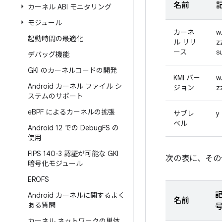
名前
カーネル ABI モニタリング
モジュール
カーネ
w.
起動時間の最適化
ル リリ
z
ース
su
デバッグ機能
GKI のカーネルコードの開発
KMI バー
w
Android カーネル ファイル シ
ジョン
z
ステムのサポート
e
BPF によるカーネルの拡張
サブレ
y
ベル
Android 12 での Debug
FS の
使用
FIPS 140-3 認証が可能な GKI
次の表に、その
暗号化モジュール
EROFS
Android カーネルに関するよく
名前
ある質問
カーネル ネットワークの単体