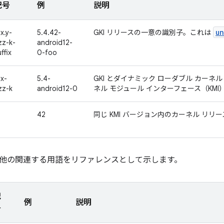
記号
例
説明
u
x.y-
5.4.42-
GKI リリースの一意の識別子。これは
zz-k-
android12-
ffix
0-foo
.x-
5.4-
GKI とダイナミック ローダブル カーネ
zz-k
android12-0
ネル モジュール インターフェース（KMI
42
同じ KMI バージョン内のカーネル リ
他の関連する用語をリファレンスとして示します。
記
例
説明
号