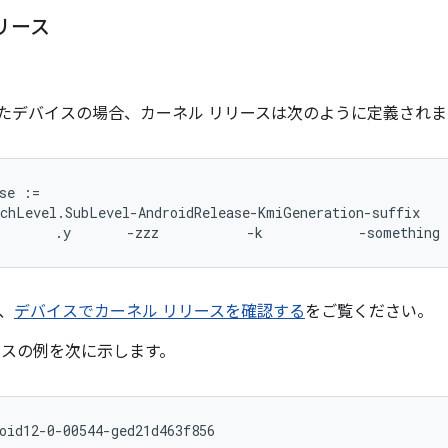
リース
されたデバイスの場合、カーネル リリースは次のように定義されま
se :=

chLevel.SubLevel-AndroidRelease-KmiGeneration-suffix

、
デバイスでカーネル リリースを確認する
をご覧ください。
ースの例を次に示します。