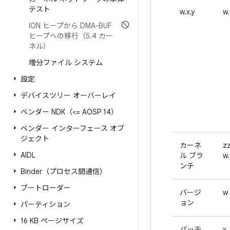
テスト
w.x.y
w.
ION ヒープから DMA-BUF
ヒープへの移行（5
.
4 カー
ネル）
増分ファイル システム
設定
デバイスツリー オーバーレイ
ベンダー NDK（<= AOSP 14）
ベンダー インターフェース オブ
ジェクト
カーネ
z
AIDL
ル ブラ
w.
ンチ
Binder（プロセス間通信）
ブートローダー
バージ
w
ョン
パーティション
16 KB ページサイズ
パッチ
x