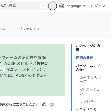
/
ログイン
ive
リファレンス
このページの内
容
ットフォームの安定性を確保
用語の概要
す。AOSP のビルドと投稿に
バージョニング
se
マニフェスト ブランチ
の設計
ついては、
AOSP の変更点
を
カーネル リリ
ース
KMI バージョ
ン
サブレベル
情報は役に立ちましたか？
デバイスでカー