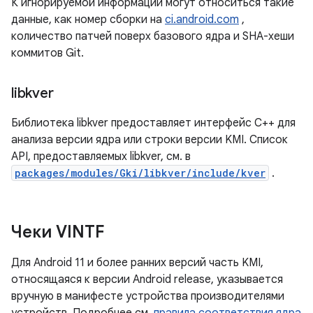
К игнорируемой информации могут относиться такие
данные, как номер сборки на
ci.android.com
,
количество патчей поверх базового ядра и SHA-хеши
коммитов Git.
libkver
Библиотека libkver предоставляет интерфейс C++ для
анализа версии ядра или строки версии KMI. Список
API, предоставляемых libkver, см. в
packages/modules/Gki/libkver/include/kver
.
Чеки VINTF
Для Android 11 и более ранних версий часть KMI,
относящаяся к версии Android release, указывается
вручную в манифесте устройства производителями