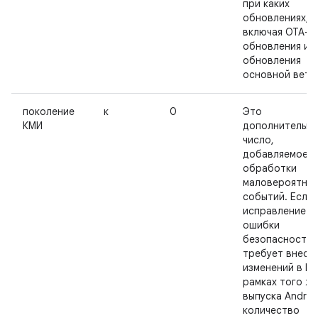
при каких
обновлениях,
включая OTA-
обновления и
обновления
основной ветк
поколение
к
0
Это
КМИ
дополнительно
число,
добавляемое д
обработки
маловероятны
событий. Если
исправление
ошибки
безопасности
требует внесе
изменений в KM
рамках того же
выпуска Androi
количество