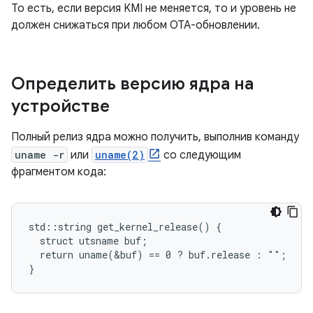
То есть, если версия KMI не меняется, то и уровень не
должен снижаться при любом OTA-обновлении.
Определить версию ядра на
устройстве
Полный релиз ядра можно получить, выполнив команду
uname -r
или
uname(2)
со следующим
фрагментом кода:
std::string get_kernel_release() {

  struct utsname buf;

  return uname(&buf) == 0 ? buf.release : "";
