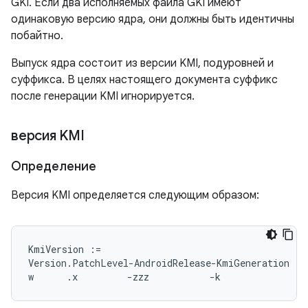
GKI. Если два исполняемых файла GKI имеют
одинаковую версию ядра, они должны быть идентичны
побайтно.
Выпуск ядра состоит из версии KMI, подуровней и
суффикса. В целях настоящего документа суффикс
после генерации KMI игнорируется.
версия KMI
Определение
Версия KMI определяется следующим образом:
KmiVersion :=

Version.PatchLevel-AndroidRelease-KmiGeneration
