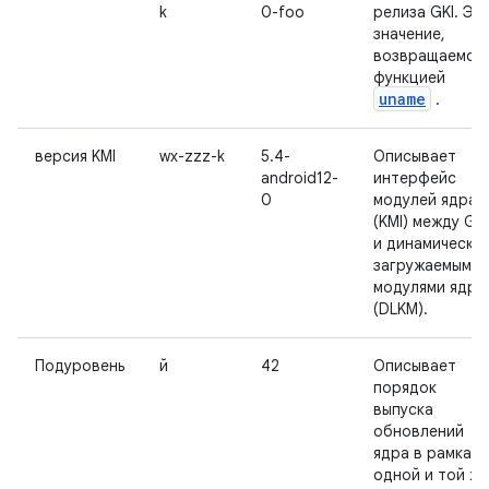
k
0-foo
релиза GKI. Эт
значение,
возвращаемое
функцией
uname
.
версия KMI
wx-zzz-k
5.4-
Описывает
android12-
интерфейс
0
модулей ядра
(KMI) между GKI
и динамически
загружаемыми
модулями ядра
(DLKM).
Подуровень
й
42
Описывает
порядок
выпуска
обновлений
ядра в рамках
одной и той же