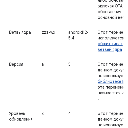
либо обновлен
включая OTA и
обновления
основной ветк
Ветвь ядра
zzz-wx
android12-
Этот термин
5.4
используется в
общих типах
ветвей ядра
.
Версия
в
5
Этот термин в
данном докуме
не используетс
библиотеке lib
эта переменна
называется
ver
.
Уровень
х
4
Этот термин в
обновления
данном докуме
не используетс