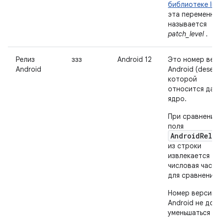
библиотеке lib
эта переменна
называется
patch_level
.
Релиз
ззз
Android 12
Это номер вер
Android
Android (desert)
которой
относится дан
ядро.
При сравнении
поля
AndroidRele
из строки
извлекается
числовая часть
для сравнения.
Номер версии
Android не дол
уменьшаться ни