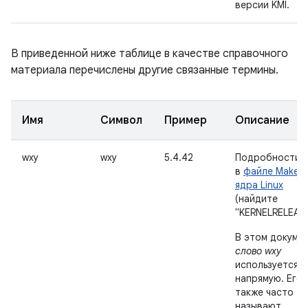
версии KMI.
В приведенной ниже таблице в качестве справочного
материала перечислены другие связанные термины.
Имя
Символ
Пример
Описание
wxy
wxy
5.4.42
Подробности с
в
файле Makefil
ядра Linux
(найдите
"KERNELRELEASE
В этом докуме
слово wxy
используется
напрямую. Его
также часто
называют