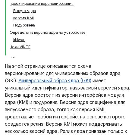
проектирование версионирования
Выпуск ядра
версия KMI
Подуровень
Определить версию ядра на устройстве
libkver
Чеки VINTF
На этой странице описывается схема
версионирования для универсальных образов ядра
(GKI).
Универсальный образ ядра (GKI)
имеет
уникальный идентификатор, называемый версией ядра.
Версия ядра состоит из версии интерфейса модуля
ядра (KMI) и подуровня. Версия ядра специфична для
выпускаемого образа, тогда как версия KMI
представляет собой интерфейс, на основе которого
создается релиз. Версия KMI может поддерживать
несколько версий ядра. Релиз ядра привязан только к