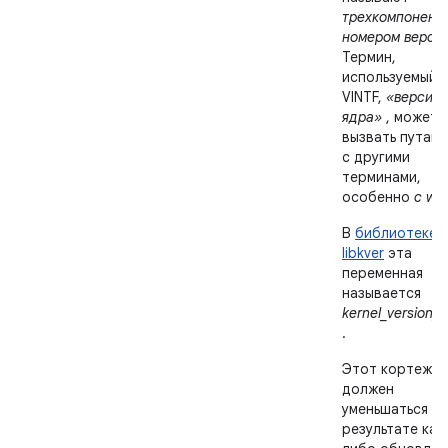
трехкомпонент
номером верси
Термин,
используемый 
VINTF,
«версия
ядра»
, может
вызвать путани
с другими
терминами,
особенно
с w
.
В
библиотеке
libkver
эта
переменная
называется
kernel_version_t
.
Этот кортеж н
должен
уменьшаться в
результате как