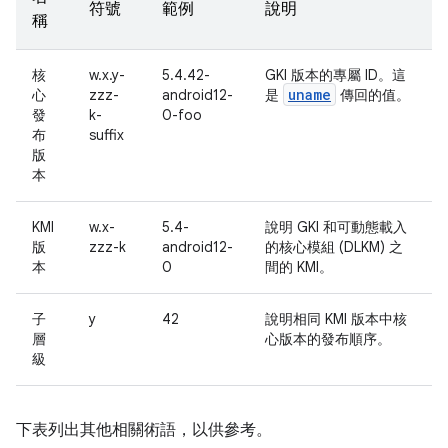
符號
範例
說明
稱
核
w.x.y-
5.4.42-
GKI 版本的專屬 ID。這
uname
心
zzz-
android12-
是
傳回的值。
發
k-
0-foo
布
suffix
版
本
KMI
w.x-
5.4-
說明 GKI 和可動態載入
版
zzz-k
android12-
的核心模組 (DLKM) 之
本
0
間的 KMI。
子
y
42
說明相同 KMI 版本中核
層
心版本的發布順序。
級
下表列出其他相關術語，以供參考。