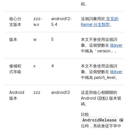
組。
核心分
zzz-
android12-
這個詞彙用於
常見的
支版本
w.x
5.4
Kernel 分支類型
。
版本
w
5
本文不會使用這個詞
彙。這個變數在
libkver
中稱為「version」
。
修補程
x
4
本文不會使用這個詞
式等級
彙。這個變數在
libkver
中稱為
patch_level
。
Android
zzz
android12
這是與核心相關聯的
版本
Android (甜點) 版本號
碼。
比較
AndroidRelease
欄
位時，系統會從字串中