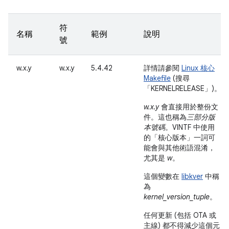
符
名稱
範例
說明
號
w.x.y
w.x.y
5.4.42
詳情請參閱
Linux 核心
Makefile
(搜尋
「KERNELRELEASE」)。
w.x.y
會直接用於整份文
件。這也稱為
三部分版
本號碼
。VINTF 中使用
的「核心版本」
一詞可
能會與其他術語混淆，
尤其是
w
。
這個變數在
libkver
中稱
為
kernel_version_tuple
。
任何更新 (包括 OTA 或
主線) 都不得減少這個元