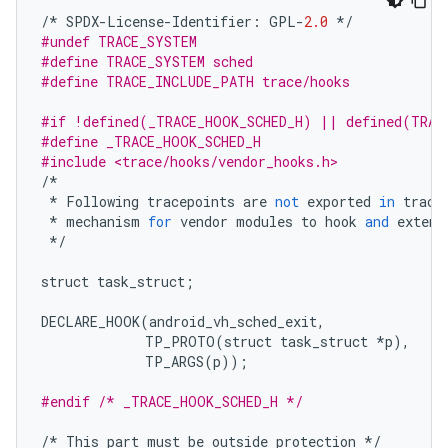
/*
SPDX
-
License
-
Identifier
:
GPL
-
2.0
*/
#undef TRACE_SYSTEM
#define TRACE_SYSTEM sched
#define TRACE_INCLUDE_PATH trace/hooks
#if !defined(_TRACE_HOOK_SCHED_H) || defined(TRAC
#define _TRACE_HOOK_SCHED_H
#include <trace/hooks/vendor_hooks.h>
/*
*
Following
tracepoints
are
not
exported
in
trace
*
mechanism
for
vendor
modules
to
hook
and
extend
*/
struct
task_struct
;
DECLARE_HOOK
(
android_vh_sched_exit
,
TP_PROTO
(
struct
task_struct
*
p
),
TP_ARGS
(
p
));
#endif /* _TRACE_HOOK_SCHED_H */
/*
This
part
must
be
outside
protection
*/