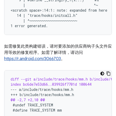
      |                                 ^~

<scratch space>:14:1: note: expanded from here

   14 | "trace/hooks/initcall.h"

      | ^~~~~~~~~~~~~~~~~~~~~~~~

如需修复此类构建错误，请对要添加的供应商钩子头文件应
用等效的修复程序。如需了解详情，请访问
https://r.android.com/3066703
。
diff --git a/include/trace/hooks/mm.h b/include/tr
index bc6de7e53d66..039926f7701d 100644
--- a/include/trace/hooks/mm.h
+++ b/include/trace/hooks/mm.h
@@ -2,7 +2,10 @@
#define TRACE_SYSTEM mm
