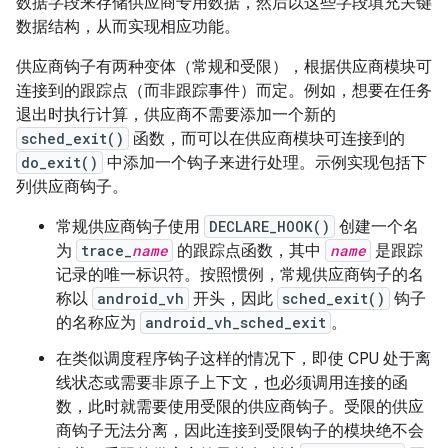
数据字段来存储供应商专用数据，然后以这些字段填充关键
数据结构，从而实现相应功能。
供应商钩子有两种变体（常规和受限），根据供应商模块可
连接到的跟踪点（而非跟踪事件）而定。例如，想要在任务
退出时执行计算，供应商不需要添加一个新的
sched_exit()
函数，而可以在供应商模块可连接到的
do_exit()
中添加一个钩子来进行处理。示例实现包括下
列供应商钩子。
常规供应商钩子使用
DECLARE_HOOK()
创建一个名
为
trace_
name
的跟踪点函数，其中
name
是跟踪
记录的唯一标识符。按照惯例，常规供应商钩子的名
称以
android_vh
开头，因此
sched_exit()
钩子
的名称应为
android_vh_sched_exit
。
在类似调度程序钩子这样的情况下，即使 CPU 处于离
线状态或需要非原子上下文，也必须调用连接的函
数，此时就需要使用受限的供应商钩子。受限的供应
商钩子无法分离，因此连接到受限钩子的模块绝不会