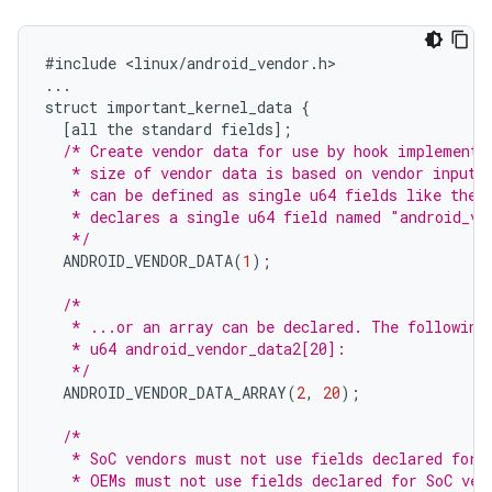
#
include
<
linux
/
android_vendor
.
h
...
struct
important_kernel_data
{
[
all
the
standard
fields
];
/* Create vendor data for use by hook implementa
   * size of vendor data is based on vendor input.
   * can be defined as single u64 fields like the 
   * declares a single u64 field named "android_ve
   */
ANDROID_VENDOR_DATA
(
1
);
/*
   * ...or an array can be declared. The following
   * u64 android_vendor_data2[20]:
   */
ANDROID_VENDOR_DATA_ARRAY
(
2
,
20
);
/*
   * SoC vendors must not use fields declared for 
   * OEMs must not use fields declared for SoC ven