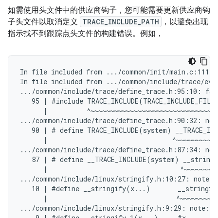
如需使用头文件中的供应商钩子，您可能需要更新供应商钩
子头文件以取消定义
TRACE_INCLUDE_PATH
，以避免出现
指示找不到跟踪点头文件的构建错误。例如，
In file included from .../common/init/main.c:111:

In file included from .../common/include/trace/even
.../common/include/trace/define_trace.h:95:10: fat
   95 | #include TRACE_INCLUDE(TRACE_INCLUDE_FILE)
      |          ^~~~~~~~~~~~~~~~~~~~~~~~~~~~~~~~~

.../common/include/trace/define_trace.h:90:32: not
   90 | # define TRACE_INCLUDE(system) __TRACE_INC
      |                                ^~~~~~~~~~~~
.../common/include/trace/define_trace.h:87:34: not
   87 | # define __TRACE_INCLUDE(system) __stringi
      |                                  ^~~~~~~~~~
.../common/include/linux/stringify.h:10:27: note: 
   10 | #define __stringify(x...)       __stringify
      |                                 ^~~~~~~~~~~
.../common/include/linux/stringify.h:9:29: note: e
    9 | #define __stringify_1(x...)     #x
