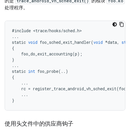
的是
trace_android_vh_sched_exit()
的模块
foo.ko
处理程序。
#
include
<
trace
/
hooks
/
sched
.
h
...
static
void
foo_sched_exit_handler
(
void
*
data
,
str
{
foo_do_exit_accounting
(
p
);
}
...
static
int
foo_probe
(..)
{
...
rc
=
register_trace_android_vh_sched_exit
(
foo_
...
}
使用头文件中的供应商钩子