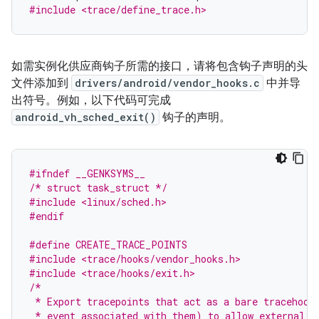
#include <trace/define_trace.h>
如需实例化供应商钩子所需的接口，请将包含钩子声明的头
文件添加到
drivers/android/vendor_hooks.c
中并导
出符号。例如，以下代码可完成
android_vh_sched_exit()
钩子的声明。
#ifndef __GENKSYMS__
/* struct task_struct */
#include <linux/sched.h>
#endif
#define CREATE_TRACE_POINTS
#include <trace/hooks/vendor_hooks.h>
#include <trace/hooks/exit.h>
/*
 * Export tracepoints that act as a bare tracehook
 * event associated with them) to allow external m