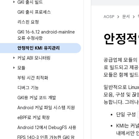
GKI 출시 빌드
GKI 출시 프로세스
AOSP
문서
리스핀 요청
GKI 16-6
.
12 android-mainline
안정적
오류 수정사항
안정적인 KMI 유지관리
커널 ABI 모니터링
공급업체 모듈의 
로 빌드되고 제공
모듈
모듈은 함께 빌드
부팅 시간 최적화
일반적으로 Lin
디버그 기능
모음, 구성 및 
GKI용 커널 코드 개발
능합니다. 그러나
Android 커널 파일 시스템 지원
단일 구성
e
BPF로 커널 확장
KMI는 커널
Android 12에서 Debug
FS 사용
내에서만 
FIPS 140-3 인증 가능한 GKI 암