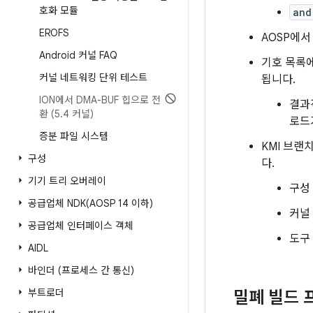
호화 모듈
and
EROFS
AOSP에서
Android 커널 FAQ
기호 목록에
커널 네트워킹 단위 테스트
됩니다.
ION에서 DMA-BUF 힙으로 전
결과
환 (5
.
4 커널)
로드
증분 파일 시스템
KMI 브랜
구성
다.
기기 트리 오버레이
구성
공급업체
NDK(
AOSP 14 이하)
커널
공급업체 인터페이스 객체
도구
AIDL
바인더 (프로세스 간 통신)
부트로더
밀폐 빌드 