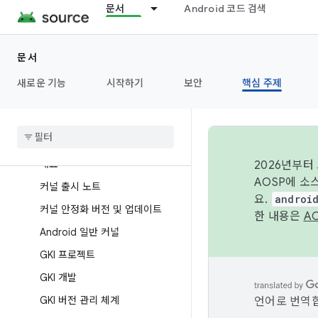
문서
Android 코드 검색
개요
문서
아키텍처
새로운 기능
시작하기
보안
핵심 주제
개요
하드웨어 추상화 계층(HAL)
Kernel
개요
2026년부터
AOSP에 소
커널 출시 노트
요.
androi
커널 안정화 버전 및 업데이트
한 내용은
A
Android 일반 커널
GKI 프로젝트
GKI 개발
GKI 버전 관리 체계
언어로 번역합