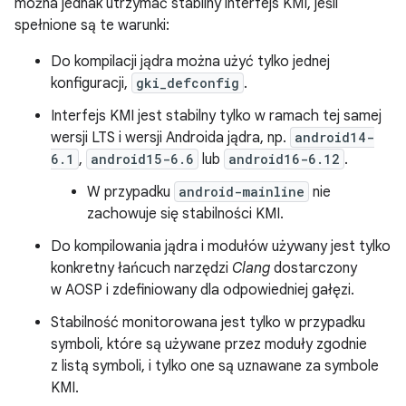
można jednak utrzymać stabilny interfejs KMI, jeśli
spełnione są te warunki:
Do kompilacji jądra można użyć tylko jednej
konfiguracji,
gki_defconfig
.
Interfejs KMI jest stabilny tylko w ramach tej samej
wersji LTS i wersji Androida jądra, np.
android14-
6.1
,
android15-6.6
lub
android16-6.12
.
W przypadku
android-mainline
nie
zachowuje się stabilności KMI.
Do kompilowania jądra i modułów używany jest tylko
konkretny łańcuch narzędzi
Clang
dostarczony
w AOSP i zdefiniowany dla odpowiedniej gałęzi.
Stabilność monitorowana jest tylko w przypadku
symboli, które są używane przez moduły zgodnie
z listą symboli, i tylko one są uznawane za symbole
KMI.