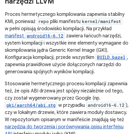
narzędzi LLVM
Proces hermetycznego kompilowania zapewnia stabilny
KMI, ponieważ
repo
pliki manifestu
kernel/manifest
w pełni opisują środowisko kompilacji. Na przykład
manifest
android16-6.12
zawiera łańcuch narzędzi,
system kompilacji i wszystkie inne elementy wymagane do
skompilowania jądra Generic Kernel Image (GKI).
Konfiguracja kompilacji, przede wszystkim
BUILD.bazel
,
zapewnia prawidłowe użycie dołączonych narzędzi do
generowania spójnych wyników kompilacji.
Stosowanie hermetycznego procesu kompilacji zapewnia
też, że opis ABI drzewa jest spójny niezależnie od tego,
czy został wygenerowany przez Google (np.
gki/aarch64/abi.stg
w przypadku
android16-6.12
),
czy w lokalnym drzewie, które zawiera moduły dostawcy.
W repozytorium opisanym w manifeście znajdują się też
narzędzia do tworzenia i porównywania opisu interfejsu