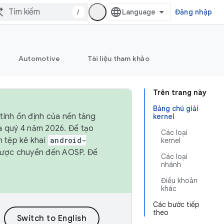
/
Đăng nhập
Automotive
Tài liệu tham khảo
Trên trang này
Bảng chú giải
tính ổn định của nền tảng
kernel
và quý 4 năm 2026. Để tạo
Các loại
h tệp kê khai
android-
kernel
được chuyển đến AOSP. Để
Các loại
nhánh
Điều khoản
khác
Các bước tiếp
theo