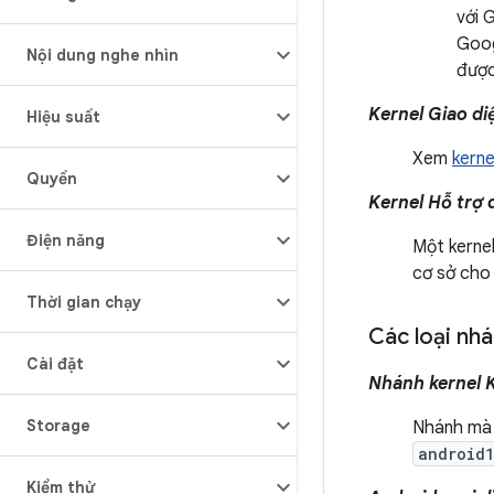
với 
Goog
Nội dung nghe nhìn
được
Kernel Giao di
Hiệu suất
Xem
kerne
Quyền
Kernel Hỗ trợ 
Điện năng
Một kernel
cơ sở cho
Thời gian chạy
Các loại nh
Cài đặt
Nhánh kernel 
Storage
Nhánh mà
android
Kiểm thử