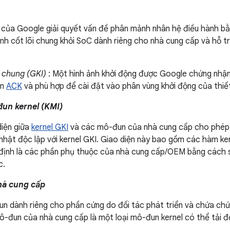
 của Google giải quyết vấn đề phân mảnh nhân hệ điều hành b
ành cốt lõi chung khỏi SoC dành riêng cho nhà cung cấp và hỗ
.
 chung (GKI)
: Một hình ảnh khởi động được Google chứng nhậ
ồn
ACK
và phù hợp để cài đặt vào phân vùng khởi động của thiết
un kernel (KMI)
diện giữa
kernel GKI
và các mô-đun của nhà cung cấp cho phép
hật độc lập với kernel GKI. Giao diện này bao gồm các hàm ker
định là các phần phụ thuộc của nhà cung cấp/OEM bằng cách s
c.
hà cung cấp
n dành riêng cho phần cứng do đối tác phát triển và chứa ch
Mô-đun của nhà cung cấp là một loại mô-đun kernel có thể tải đ