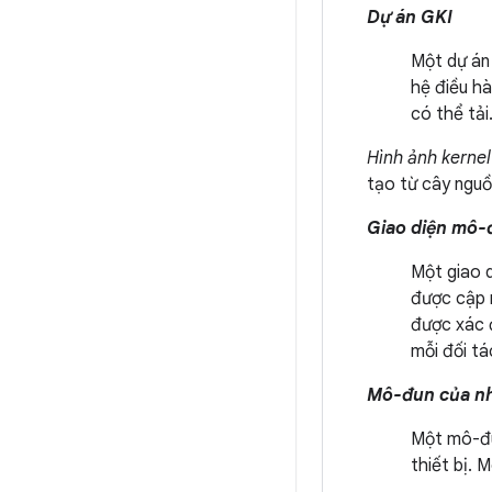
Dự án GKI
Một dự án
hệ điều h
có thể tải
Hình ảnh kernel
tạo từ cây ngu
Giao diện mô-đ
Một giao 
được cập n
được xác 
mỗi đối tá
Mô-đun của n
Một mô-đu
thiết bị. 