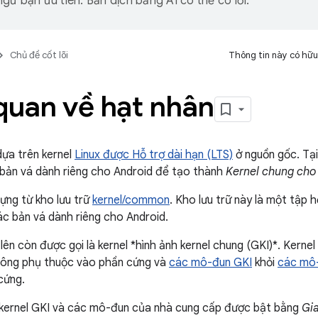
gữ bạn ưu tiên. Bản dịch bằng AI có thể có lỗi.
Chủ đề cốt lõi
Thông tin này có hữu
quan về hạt nhân
dựa trên kernel
Linux được Hỗ trợ dài hạn (LTS)
ở nguồn gốc. Tại
 bản vá dành riêng cho Android để tạo thành
Kernel chung cho
ựng từ kho lưu trữ
kernel/common
. Kho lưu trữ này là một tập 
c bản vá dành riêng cho Android.
lên còn được gọi là kernel *hình ảnh kernel chung (GKI)*. Kerne
ông phụ thuộc vào phần cứng và
các mô-đun GKI
khỏi
các mô-
cứng.
 kernel GKI và các mô-đun của nhà cung cấp được bật bằng
Gi