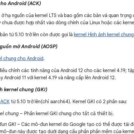
cho Android (ACK)
 ở hạ nguồn của kernel LTS và bao gồm các bản vá quan trọng 
 chưa được hợp nhất vào dòng chính của Linux hoặc các kernel
bản từ 5.10 trở lên còn được gọi là
kernel Hình ảnh kernel chung
nguồn mở Android (AOSP)
el chung cho Android
.
iều chỉnh các tính năng của Android 12 cho các kernel 4.19; tậ
y Android 11 với kernel 4.19 và nâng cấp lên Android 12.
h kernel chung (GKI)
l
ACK
từ 5.10 trở lên(chỉ aarch64). Kernel GKI có 2 phần sau:
el chung
– Phần kernel GKI chung cho tất cả thiết bị.
đun GKI
– Các mô-đun kernel do Google tạo có thể được tải độn
mô-đun này được tạo dưới dạng cấu phần phần mềm của kernel