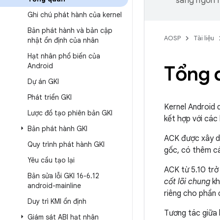
sang ngôn n
Ghi chú phát hành của kernel
Bản phát hành và bản cập
AOSP
Tài liệu
nhật ổn định của nhân
Hạt nhân phổ biến của
Android
Tổng 
Dự án GKI
Phát triển GKI
Kernel Android 
Lược đồ tạo phiên bản GKI
kết hợp với các
Bản phát hành GKI
ACK được xây d
Quy trình phát hành GKI
gốc, có thêm cá
Yêu cầu tạo lại
ACK từ 5.10 trở 
Bản sửa lỗi GKI 16-6
.
12
cốt lõi chung
kh
android-mainline
riêng cho phần 
Duy trì KMI ổn định
Tương tác giữa
Giám sát ABI hạt nhân