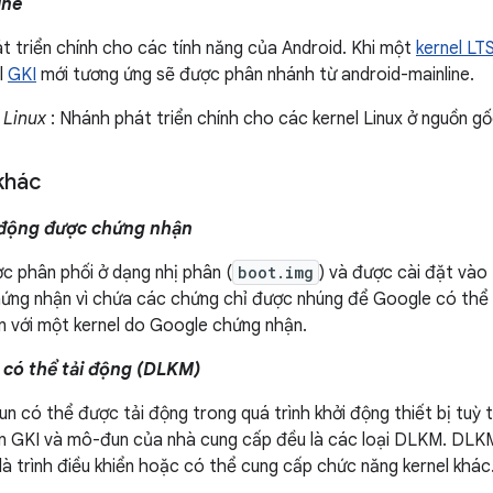
ine
t triển chính cho các tính năng của Android. Khi một
kernel LT
l
GKI
mới tương ứng sẽ được phân nhánh từ android-mainline.
 Linux
: Nhánh phát triển chính cho các kernel Linux ở nguồn g
khác
 động được chứng nhận
c phân phối ở dạng nhị phân (
boot.img
) và được cài đặt vào 
hứng nhận vì chứa các chứng chỉ được nhúng để Google có thể 
n với một kernel do Google chứng nhận.
 có thể tải động (DLKM)
 có thể được tải động trong quá trình khởi động thiết bị tuỳ t
 GKI và mô-đun của nhà cung cấp đều là các loại DLKM. DLK
là trình điều khiển hoặc có thể cung cấp chức năng kernel khác