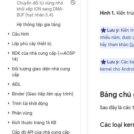
Chuyển đổi từ vùng nhớ
khối xếp ION sang DMA-
Hình 1.
Kiến trú
BUF (hạt nhân 5
.
4)
Hệ thống tệp gia tăng
Lưu ý:
Kiến tr
Cấu hình
nhiều năm, được g
Lớp phủ cây thiết bị
hãy tham khảo
Dự
NDK của nhà cung cấp (<=AOSP
14)
Lưu ý:
Các ker
Đối tượng giao diện nhà cung
kernel cho Andro
cấp
AIDL
Bảng chú 
Binder (Giao tiếp liên quy trình)
Trình tải khởi động
Sau đây là các t
Phân vùng
Kích thước trang 16 KB
Các loại ker
Cấp độ API của nhà cung cấp