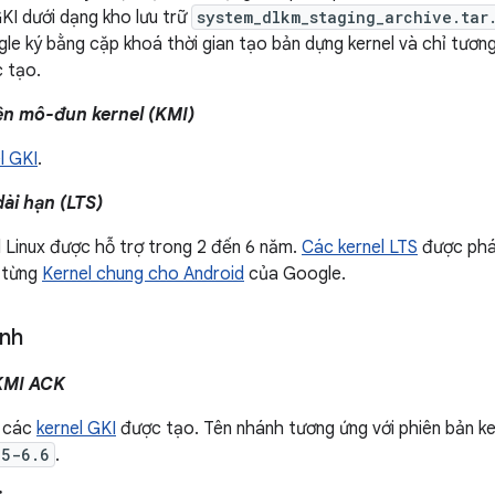
GKI dưới dạng kho lưu trữ
system_dlkm_staging_archive.tar
le ký bằng cặp khoá thời gian tạo bản dựng kernel và chỉ tương
 tạo.
ện mô-đun kernel (KMI)
l GKI
.
dài hạn (LTS)
 Linux được hỗ trợ trong 2 đến 6 năm.
Các kernel LTS
được phát
 từng
Kernel chung cho Android
của Google.
ánh
KMI ACK
 các
kernel GKI
được tạo. Tên nhánh tương ứng với phiên bản ke
15-6.6
.