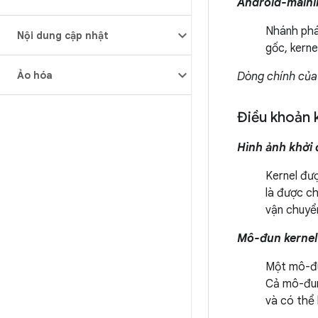
Android-mainl
Nhánh phá
Nội dung cập nhật
gốc, kerne
Ảo hóa
Dòng chính của
Điều khoản 
Hình ảnh khởi
Kernel đượ
là được c
vận chuyể
Mô-đun kernel
Một mô-đun
Cả mô-đun
và có thể 