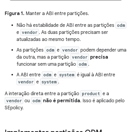
Figura 1.
Manter a ABI entre partições.
Não há estabilidade de ABI entre as partições
odm
e
vendor
. As duas partições precisam ser
atualizadas ao mesmo tempo.
As partições
odm
e
vendor
podem depender uma
da outra, mas a partição
vendor
precisa
funcionar sem uma partição
odm
.
A ABI entre
odm
e
system
é igual à ABI entre
vendor
e
system
.
A interação direta entre a partição
product
e a
vendor
ou
odm
não é permitida
. Isso é aplicado pelo
SEpolicy.