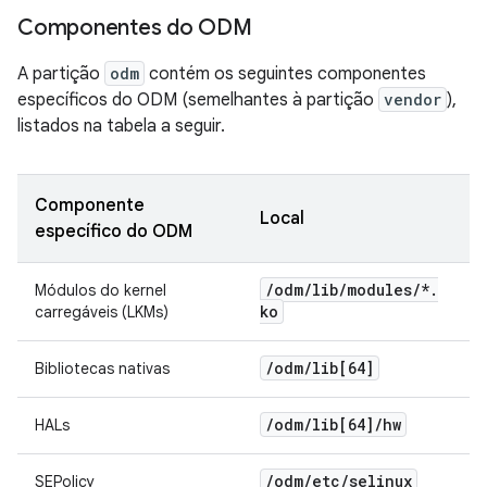
Componentes do ODM
A partição
odm
contém os seguintes componentes
específicos do ODM (semelhantes à partição
vendor
),
listados na tabela a seguir.
Componente
Local
específico do ODM
/
odm
/
lib
/
modules
/
*
.
Módulos do kernel
ko
carregáveis (LKMs)
/
odm
/
lib[64]
Bibliotecas nativas
/
odm
/
lib[64]
/
hw
HALs
/
odm
/
etc
/
selinux
SEPolicy