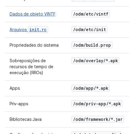
/
odm
/
etc
/
vintf
Dados de objeto VINTF
init.rc
/
odm
/
etc
/
init
Arquivos
/
odm
/
build
.
prop
Propriedades do sistema
/
odm
/
overlay
/
*
.
apk
Sobreposições de
recursos de tempo de
execução (RROs)
/
odm
/
app
/
*
.
apk
Apps
/
odm
/
priv-app
/
*
.
apk
Priv-apps
/
odm
/
framework
/
*
.
jar
Bibliotecas Java