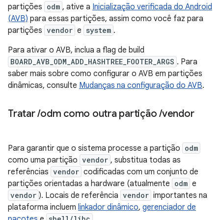
partições
odm
, ative a
Inicialização verificada do Android
(AVB)
para essas partições, assim como você faz para
partições
vendor
e
system
.
Para ativar o AVB, inclua a flag de build
BOARD_AVB_ODM_ADD_HASHTREE_FOOTER_ARGS
. Para
saber mais sobre como configurar o AVB em partições
dinâmicas, consulte
Mudanças na configuração do AVB
.
Tratar
/
odm como outra partição
/
vendor
Para garantir que o sistema processe a partição
odm
como uma partição
vendor
, substitua todas as
referências
vendor
codificadas com um conjunto de
partições orientadas a hardware (atualmente
odm
e
vendor
). Locais de referência
vendor
importantes na
plataforma incluem
linkador dinâmico
,
gerenciador de
pacotes
e
shell/libc
.