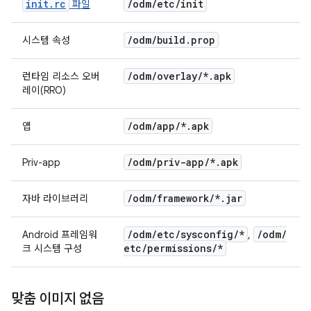
init.rc
/
odm
/
etc
/
init
파일
/
odm
/
build
.
prop
시스템 속성
/
odm
/
overlay
/
*
.
apk
런타임 리소스 오버
레이(RRO)
/
odm
/
app
/
*
.
apk
앱
/
odm
/
priv-app
/
*
.
apk
Priv-app
/
odm
/
framework
/
*
.
jar
자바 라이브러리
/
odm
/
etc
/
sysconfig
/
*
/
odm
/
Android 프레임워
,
etc
/
permissions
/
*
크 시스템 구성
맞춤 이미지 없음