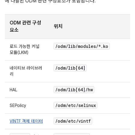
에 나열된 ODM 관련 구성요소가 포함됩니다.
ODM 관련 구성
위치
요소
/
odm
/
lib
/
modules
/
*
.
ko
로드 가능한 커널
모듈(LKM)
/
odm
/
lib[64]
네이티브 라이브러
리
/
odm
/
lib[64]
/
hw
HAL
/
odm
/
etc
/
selinux
SEPolicy
/
odm
/
etc
/
vintf
VINTF 객체 데이터