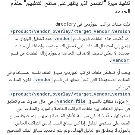
تنفيذ ميزة "العنصر الذي يظهر على سطح التطبيق" لمقدّم
الخدمة
ثبِّت ملفات تراكب المورّدين في directory
/product/vendor_overlay/<target_vendor_version
>
. تُضاف هذه الملفات فوق قسم
vendor
عند تشغيل الجهاز، ما
يؤدي إلى استبدال الملفات التي تحمل الاسم نفسه وإضافة أي ملفات
جديدة. لا يمكن للطبقة الإضافية الخاصة بالمورّد إزالة الملفات من قسم
.
vendor
يجب أن تتضمّن ملفات تراكب المورّدين سياق الملف نفسه المستخدَم في
الملفات المستهدفة التي تحلّ محلها في قسم
vendor
. تكون الملفات
في دليل
/product/vendor_overlay/<target_vendor_version
>
مزوّدة تلقائيًا بالسياق
vendor_file
. في حال حدوث عدم تطابق
في سياق الملفات بين ملفات التراكب الخاصة بالمورّد والملفات التي
تستبدلها، حدِّد ذلك في سياسة الأمان الخاصة بالجهاز. يتم ضبط سياق
الملف على مستوى الدليل. إذا كان سياق الملف لدليل التراكب الخاص
بالمورّد لا يتطابق مع الدليل الهدف، ولم يتم تحديد سياق الملف الصحيح