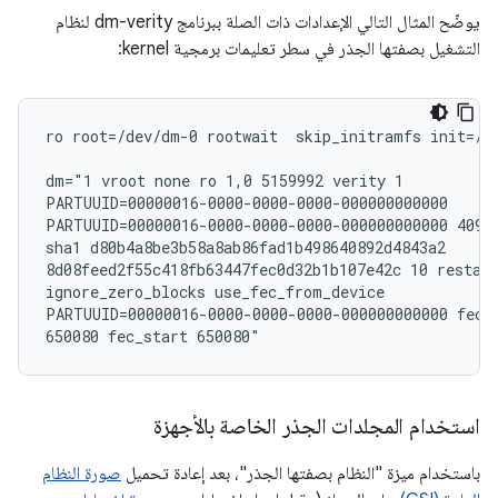
يوضّح المثال التالي الإعدادات ذات الصلة ببرنامج dm-verity لنظام
التشغيل بصفتها الجذر في سطر تعليمات برمجية kernel:
ro root=/dev/dm-0 rootwait  skip_initramfs init=/in
dm="1 vroot none ro 1,0 5159992 verity 1

PARTUUID=00000016-0000-0000-0000-000000000000

PARTUUID=00000016-0000-0000-0000-000000000000 4096 
sha1 d80b4a8be3b58a8ab86fad1b498640892d4843a2

8d08feed2f55c418fb63447fec0d32b1b107e42c 10 restart
ignore_zero_blocks use_fec_from_device

PARTUUID=00000016-0000-0000-0000-000000000000 fec_r
650080 fec_start 650080"
استخدام المجلدات الجذر الخاصة بالأجهزة
باستخدام ميزة "النظام بصفتها الجذر"، بعد إعادة تحميل
صورة النظام