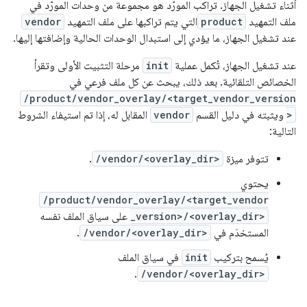
أثناء تشغيل الجهاز. تراكب المورّد هو مجموعة من وحدات المورّد في
ملف التمهيد
product
التي يتم تراكبها على ملف التمهيد
vendor
عند تشغيل الجهاز، ما يؤدي إلى استبدال الوحدات الحالية وإضافتها إليها.
عند تشغيل الجهاز، تُكمل عملية
init
مرحلة التثبيت الأولى وتقرأ
الخصائص التلقائية. بعد ذلك، يبحث عن كل ملف فرعي في
/product/vendor_overlay/<target_vendor_version
>
ويثبته في دليل القسم
vendor
المقابل له، إذا تم استيفاء الشروط
التالية:
تتوفر ميزة
/vendor/<overlay_dir>
.
يحتوي
/product/vendor_overlay/<target_vendor
_version>/<overlay_dir>
على سياق الملف نفسه
المستخدَم في
/vendor/<overlay_dir>
.
يُسمح بتركيب
init
في سياق الملف
.
/vendor/<overlay_dir>