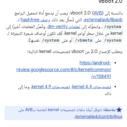
vboot 2
.
0
بالنسبة إلى vboot 2.0 (
)، يجب أن يدمج أداة تحميل البرامج
AVB
external/avb/libavb
، التي تُحلِّل بعد ذلك
وصف hashtree
لـ
/system
، وتحوِّله إلى
مَعلمات dm-verity
، وتُمرِّر المَعلمات أخيرًا إلى
kernel من خلال سطر أوامر kernel. (قد تكون أوصاف شجرة التجزئة لـ
/system
على
/vbmeta
أو على
/system
نفسها).
يتطلب الإصدار 2.0 من vboot تصحيحات kernel التالية:
https://android-
review.googlesource.com/#/c/kernel/common/
+/158491/
تصحيحات kernel 4.4
،
تصحيحات kernel 4.9
، وما إلى
ذلك
ملاحظة:
تتوفّر أيضًا ملفات تصحيحات kernel الخاصة بAVB على
.
external/avb/contrib/linux/