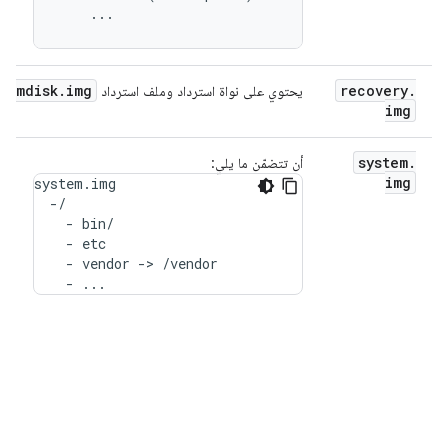
    ...
ramdisk
.
img
recovery
.
يحتوي على نواة استرداد وملف استرداد
img
system
.
أن تتضمّن ما يلي:
ي
img
system.img

و
  -/

    - bin/

    - etc

    - vendor -> /vendor

    - ...