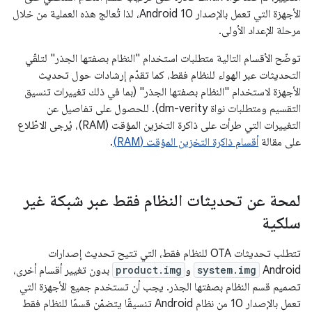
الأجهزة التي تعمل بالإصدار Android 10، لذا تُعالج هذه العملية من خلال
مرحلة الإعداد الأولى.
توضّح الأقسام التالية متطلبات استخدام "النظام بصفتها الجذر" لتلقّي
التحديثات عبر الهواء للنظام فقط، كما تقدّم إرشادات حول تحديث
الأجهزة لاستخدام "النظام بصفتها الجذر" (بما في ذلك تغييرات تنسيق
التقسيم ومتطلبات نواة dm-verity). للحصول على تفاصيل عن
التغييرات التي طرأت على ذاكرة التخزين المؤقت (RAM)، يُرجى الاطّلاع
على مقالة
أقسام ذاكرة التخزين المؤقت (RAM)
.
لمحة عن تحديثات النظام فقط عبر شبكة غير
سلكية
تتطلب تحديثات OTA للنظام فقط، التي تتيح تحديث إصدارات
Android
system.img
و
product.img
بدون تغيير أقسام أخرى،
تصميم قسم النظام بصفتها الجذر. يجب أن تستخدم جميع الأجهزة التي
تعمل بالإصدار 10 من نظام Android تنسيقًا يتضمّن قسمًا للنظام فقط