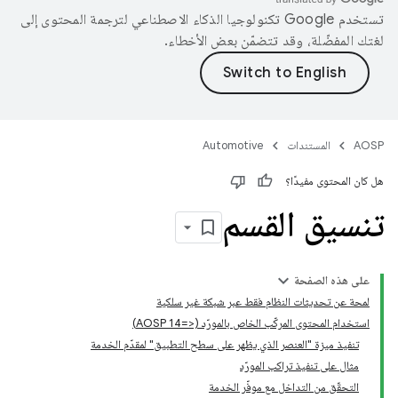
تستخدم Google تكنولوجيا الذكاء الاصطناعي لترجمة المحتوى إلى
لغتك المفضّلة، وقد تتضمّن بعض الأخطاء.
AOSP
المستندات
Automotive
هل كان المحتوى مفيدًا؟
تنسيق القسم
على هذه الصفحة
لمحة عن تحديثات النظام فقط عبر شبكة غير سلكية
استخدام المحتوى المركّب الخاص بالمورّد (<=AOSP 14)
تنفيذ ميزة "العنصر الذي يظهر على سطح التطبيق" لمقدّم الخدمة
مثال على تنفيذ تراكب المورّد
التحقّق من التداخل مع موفّر الخدمة