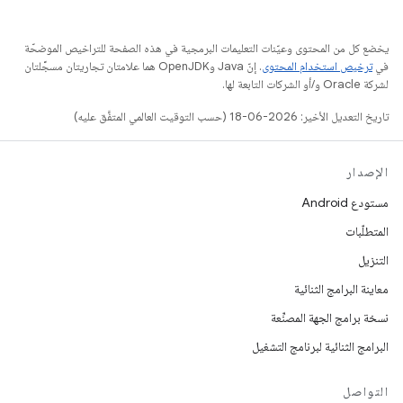
يخضع كل من المحتوى وعيّنات التعليمات البرمجية في هذه الصفحة للتراخيص الموضحّة
في
ترخيص استخدام المحتوى
. إنّ Java وOpenJDK هما علامتان تجاريتان مسجَّلتان
لشركة Oracle و/أو الشركات التابعة لها.
تاريخ التعديل الأخير: 2026-06-18 (حسب التوقيت العالمي المتفَّق عليه)
الإصدار
مستودع Android
المتطلّبات
التنزيل
معاينة البرامج الثنائية
نسخة برامج الجهة المصنِّعة
البرامج الثنائية لبرنامج التشغيل
التواصل