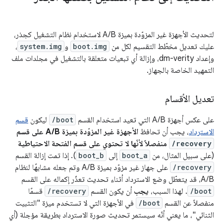
لتحديث الأجهزة غير المزوّدة بميزة A/B لاستخدام نظام التشغيل كجذر،
عليك تعديل مخطّط التقسيم لكل من
boot.img
و
system.img
،
وإعداد dm-verity، وإزالة أي تبعيات متعلقة بالتشغيل في مجلدات ملف
التمهيد الخاصة بالجهاز.
تعديل الأقسام
على عكس أجهزة A/B التي تعيد استخدام القسم
/boot
ليكون
قسم
الاسترداد
، يجب أن تحافظ
الأجهزة غير المزوّدة بميزة A/B على قسم
/recovery
منفصلاً لأنّها لا تحتوي على قسم الفتحة الاحتياطية
(على سبيل المثال، من
boot_a
إلى
boot_b
). إذا تمت إزالة القسم
/recovery
على جهاز غير مزوّد بميزة A/B وتم جعله مشابهًا لنظام
A/B، قد يتعطّل وضع الاسترداد أثناء تحديث تعذّر إكماله على القسم
/boot
. لهذا السبب،
يجب
أن يكون القسم
/recovery
قسمًا
منفصلاً عن القسم
/boot
في الأجهزة التي لا تستخدم ميزة "التثبيت
الثنائي"، ما يعني أنّه سيستمر تحديث صورة الاسترداد بطريقة مؤجلة (أي