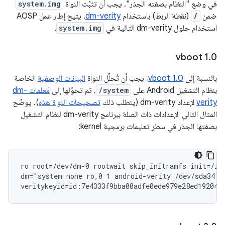
في وضع "النظام بصفته الجذر"، يجب أن تثبِّت النواة
system.img
ضمن
/
(نقطة الربط) باستخدام
dm-verity
. يتيح إطار عمل AOSP
استخدام حلول dm-verity التالية في
system.img
.
vboot 1
.
0
بالنسبة إلى
vboot 1.0
، يجب أن تُحلِّل النواة
البيانات الوصفية
الخاصة
بنظام التشغيل Android على
/system
، ثم تحوّلها إلى
مَعلمات dm-
verity
لإعداد dm-verity (يتطلب ذلك
تصحيحات النواة هذه
). يوضّح
المثال التالي الإعدادات ذات الصلة ببرنامج dm-verity لنظام التشغيل
بصفتها الجذر في سطر تعليمات برمجية kernel:
ro root=/dev/dm-0 rootwait skip_initramfs init=/ini
dm="system none ro,0 1 android-verity /dev/sda34"

veritykeyid=id:7e4333f9bba00adfe0ede979e28ed192049