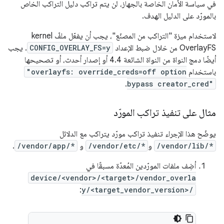
في سياسة الأمان الخاصة بالجهاز، لن يتم تراكب دليل التراكب الخاص
بالمورّد على الدليل الهدف.
لاستخدام ميزة "التراكب من المصنّع"، يجب أن يفعّل ملفّ kernel
OverlayFS من خلال ضبط الإعداد
CONFIG_OVERLAY_FS=y
. يجب
أيضًا دمج النواة من النواة الشائعة 4.4 أو إصدار أحدث، أو تصحيحها
باستخدام
"overlayfs: override_creds=off option
.
bypass creator_cred"
مثال على تنفيذ تراكب المورّد
يوضّح هذا الإجراء تنفيذ تراكب مورّد يتراكب مع الدلائل
/vendor/lib/*
و
/vendor/etc/*
و
/vendor/app/*
.
أضِف ملفات المورّدين المُعدّة مسبقًا في
device/<vendor>/<target>/vendor_overla
:
y/<target_vendor_version>/