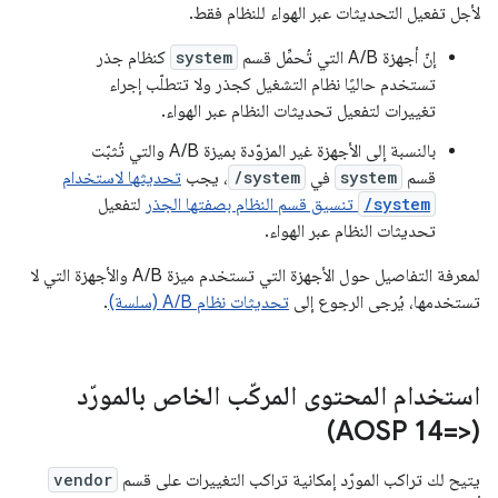
لأجل تفعيل التحديثات عبر الهواء للنظام فقط.
إنّ أجهزة A/B التي تُحمِّل قسم
system
كنظام جذر
تستخدم حاليًا نظام التشغيل كجذر ولا تتطلّب إجراء
تغييرات لتفعيل تحديثات النظام عبر الهواء.
بالنسبة إلى الأجهزة غير المزوّدة بميزة A/B والتي تُثبّت
قسم
system
في
/system
، يجب
تحديثها لاستخدام
/system
تنسيق قسم النظام بصفتها الجذر
لتفعيل
تحديثات النظام عبر الهواء.
لمعرفة التفاصيل حول الأجهزة التي تستخدم ميزة A/B والأجهزة التي لا
تستخدمها، يُرجى الرجوع إلى
تحديثات نظام A/B (سلسة)
.
استخدام المحتوى المركّب الخاص بالمورّد
(<=AOSP 14)
يتيح لك تراكب المورّد إمكانية تراكب التغييرات على قسم
vendor