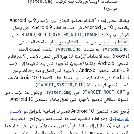
تستخدمه (وبدلاً من ذلك يتم تركيب
system.img
مباشرةً).
يختلف معنى إعداد "النظام بصفتها الجذر" بين الإصدار 9 من Android
والإصدار 10 من Android. في إعدادات نظام Android 9 الذي يعمل
كجذر ، يتم ضبط
BOARD_BUILD_SYSTEM_ROOT_IMAGE
على
true
، ما يفرض على عملية الإنشاء دمج نظام الملفات الجذر في
system.img
ثم تثبيت
system.img
كنظام الملفات الجذر
(rootfs). هذه الإعدادات
إلزامية
للأجهزة التي تعمل بالإصدار 9 من نظام
التشغيل Android، ولكنها
اختيارية
للأجهزة التي يتم ترقيتها إلى الإصدار
9 من نظام التشغيل Android والأجهزة التي تعمل بإصدارات أقدم من
Android. في عملية الإعداد التي تجعل نظام التشغيل Android 10 هو
الجذر، يُدمج الإصدار دائمًا
$TARGET_SYSTEM_OUT
و
$TARGET_ROOT_OUT
في
system.img
، ويكون هذا الإعداد هو
السلوك التلقائي لجميع الأجهزة التي تعمل بنظام التشغيل Android 10.
يُجري نظام التشغيل Android 10 تغييرات إضافية للتوافق مع
الأقسام
الديناميكية
، وهو نظام لتقسيم مساحة المستخدم يتيح إجراء تحديثات
عبر الهواء (OTA) ل إنشاء الأقسام أو تغيير حجمها أو إزالتها. في إطار هذا
التغيير، لم تعُد نواة Linux قادرة على تركيب قسم النظام المنطقي على