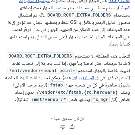
العامة (GSI)
على الجهاز (وقبل إجراء اختبارات
مجموعة اختبارات
المورّد
)، سيتم حذف أي مجلدات جذر خاصة بالجهاز تمت إضافتها
باستخدام
BOARD_ROOT_EXTRA_FOLDERS
لأنّه تم استبدال
محتوى الدليل الجذر بالكامل بـ GSI للنظام بصفتها الجذر. قد تؤدي إزالة
هذه المجلدات إلى عدم التمكّن من التمهيد للجهاز في حال توفّر اعتماد
على المجلدات الجذر الخاصة بالجهاز (على سبيل المثال، يتم استخدامها
كنقاط ربط).
لتجنُّب هذه المشكلة، لا تستخدِم
BOARD_ROOT_EXTRA_FOLDERS
لإضافة مجلدات جذر خاصة بالأجهزة. إذا كنت بحاجة إلى تحديد نقاط
تثبيت خاصة بالجهاز، استخدِم
/mnt/vendor/<mount point>
(تمت إضافتها في
قوائم التغييرات
هذه). يمكن تحديد نقاط الربط الخاصة
بالمورّد مباشرةً في كلّ من شجرة جهاز
fstab
(لربط مرحلة الأولى)
وملف
/vendor/etc/fstab.{ro.hardware}
بدون إعداد
إضافي (لأنّ
fs_mgr
ينشئها ضمن
/mnt/vendor/*
تلقائيًا).
هل كان المحتوى مفيدًا؟