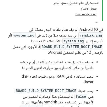
التحديث إلى نظام التشغيل بصفتها الجذر
تعديل الأقسام
إعداد dm-verity
في Android 10، لم يعُد نظام ملفات الجذر مضمّنًا في
ramdisk.img
، بل يتم دمجه بدلاً من ذلك في
system.img
(أي
أنّه يتم إنشاء
system.img
دائمًا كملف إذا تم ضبط
BOARD_BUILD_SYSTEM_ROOT_IMAGE
). الأجهزة التي تعمل
بالإصدار 10 من نظام التشغيل Android:
استخدام تنسيق قسم النظام بصفتها الجذر (يتم فرضه
تلقائيًا من خلال الإصدار بدون خيارات لتغيير السلوك)
يجب استخدام قرص RAM، وهو مطلوب لنظام dm-
linear.
يجب ضبط
BOARD_BUILD_SYSTEM_ROOT_IMAGE
على
false
. لا يُستخدَم هذا الإعداد إلا للتمييز بين
الأجهزة التي تستخدم ملف ramdisk والأجهزة التي لا