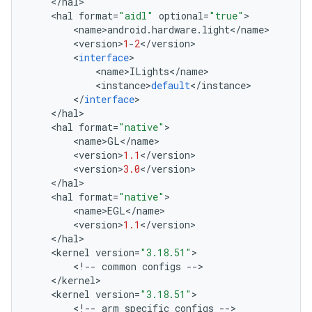
<
/
hal
>
<
hal
format
=
"aidl"
optional
=
"true"
>
<
name
>
android
.
hardware
.
light
<
/
name
>
<
version
>
1
-
2
<
/
version
>
<
interface
>
<
name
>
ILights
<
/
name
>
<
instance
>
default
<
/
instance
>
<
/
interface
>
<
/
hal
>
<
hal
format
=
"native"
>
<
name
>
GL
<
/
name
>
<
version
>
1.1
<
/
version
>
<
version
>
3.0
<
/
version
>
<
/
hal
>
<
hal
format
=
"native"
>
<
name
>
EGL
<
/
name
>
<
version
>
1.1
<
/
version
>
<
/
hal
>
<
kernel
version
=
"3.18.51"
>
<
!
--
common
configs
--
>
<
/
kernel
>
<
kernel
version
=
"3.18.51"
>
<
!
--
arm
specific
configs
--
>