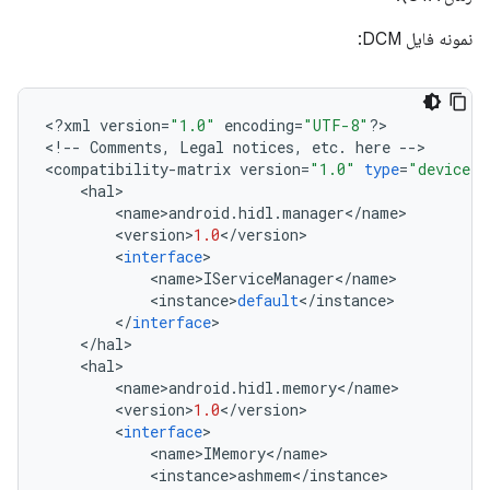
نمونه فایل DCM:
<
?
xml
version
=
"1.0"
encoding
=
"UTF-8"
?>
<
!
--
Comments
,
Legal
notices
,
etc
.
here
--
>
<
compatibility
-
matrix
version
=
"1.0"
type
=
"device"
>
<
hal
>
<
name
>
android
.
hidl
.
manager
<
/
name
>
<
version
>
1.0
<
/
version
>
<
interface
>
<
name
>
IServiceManager
<
/
name
>
<
instance
>
default
<
/
instance
>
<
/
interface
>
<
/
hal
>
<
hal
>
<
name
>
android
.
hidl
.
memory
<
/
name
>
<
version
>
1.0
<
/
version
>
<
interface
>
<
name
>
IMemory
<
/
name
>
<
instance
>
ashmem
<
/
instance
>