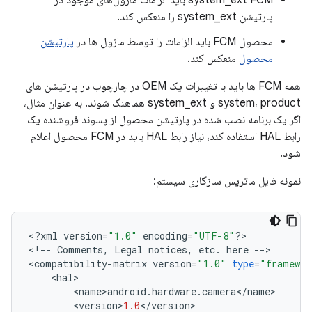
system_ext FCM باید الزامات ماژول‌های موجود در
پارتیشن system_ext را منعکس کند.
محصول FCM باید الزامات را توسط ماژول ها در
پارتیشن
محصول
منعکس کند.
همه FCM ها باید با تغییرات یک OEM در چارچوب در پارتیشن های
system، product و system_ext هماهنگ شوند. به عنوان مثال،
اگر یک برنامه نصب شده در پارتیشن محصول از پسوند فروشنده یک
رابط HAL استفاده کند، نیاز رابط HAL باید در FCM محصول اعلام
شود.
نمونه فایل ماتریس سازگاری سیستم:
<
?
xml
version
=
"1.0"
encoding
=
"UTF-8"
?>
<
!
--
Comments
,
Legal
notices
,
etc
.
here
--
>
<
compatibility
-
matrix
version
=
"1.0"
type
=
"framewor
<
hal
>
<
name
>
android
.
hardware
.
camera
<
/
name
>
<
version
>
1.0
<
/
version
>