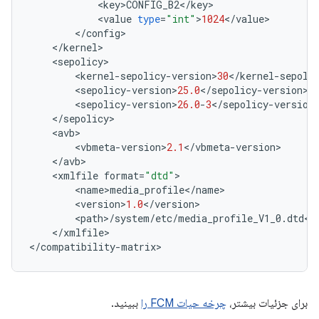
<
key
>
CONFIG_B2
<
/
key
>
<
value
type
=
"int"
>
1024
<
/
value
>
<
/
config
>
<
/
kernel
>
<
sepolicy
>
<
kernel
-
sepolicy
-
version
>
30
<
/
kernel
-
sepoli
<
sepolicy
-
version
>
25.0
<
/
sepolicy
-
version
>
<
sepolicy
-
version
>
26.0
-
3
<
/
sepolicy
-
version
<
/
sepolicy
>
<
avb
>
<
vbmeta
-
version
>
2.1
<
/
vbmeta
-
version
>
<
/
avb
>
<
xmlfile
format
=
"dtd"
>
<
name
>
media_profile
<
/
name
>
<
version
>
1.0
<
/
version
>
<
path
>
/
system
/
etc
/
media_profile_V1_0
.
dtd
<
/
<
/
xmlfile
>
<
/
compatibility
-
matrix
>
برای جزئیات بیشتر،
چرخه حیات FCM را
ببینید.