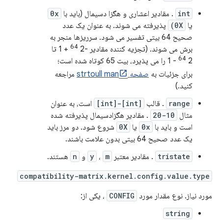
int
. مقادیر اعشاری و هگزا دسیمال (باید با
0x
یا
0X)
پذیرفته می شوند. به عنوان یک عدد
صحیح 64 بیتی تفسیر می شود. سرریزها منجر به
64
برش می شوند. (تجزیه کننده مقادیر -2
+ 1 تا
64
2
- 1 را می پذیرد، بیت 65 کوتاه شده است؛
برای جزئیات به
صفحه strtoull man
مراجعه
کنید.)
range
. قالب
[int]-[int]
است، به عنوان
مثال
10-20
. مقادیر هگزادسیمال پذیرفته شده
است و باید با
0x
یا
0X
شروع شود. دو مرز باید
یک عدد صحیح 64 بیتی بدون علامت باشند.
tristate
. مقادیر معتبر
m
،
y
و
n
هستند.
compatibility-matrix.kernel.config.value.type
مورد نیاز. نوع مقدار مورد
CONFIG
، یکی از:
string