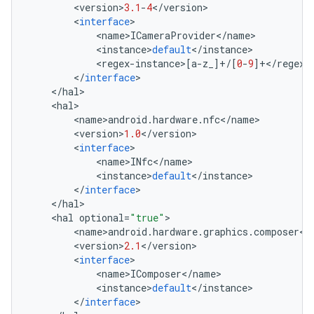
<
version
>
3.1
-
4
<
/
version
>
<
interface
>
<
name
>
ICameraProvider
<
/
name
>
<
instance
>
default
<
/
instance
>
<
regex
-
instance
>[
a
-
z_
]
+/
[
0
-
9
]
+</
regex
-
<
/
interface
>
<
/
hal
>
<
hal
>
<
name
>
android
.
hardware
.
nfc
<
/
name
>
<
version
>
1.0
<
/
version
>
<
interface
>
<
name
>
INfc
<
/
name
>
<
instance
>
default
<
/
instance
>
<
/
interface
>
<
/
hal
>
<
hal
optional
=
"true"
>
<
name
>
android
.
hardware
.
graphics
.
composer
<
/
<
version
>
2.1
<
/
version
>
<
interface
>
<
name
>
IComposer
<
/
name
>
<
instance
>
default
<
/
instance
>
<
/
interface
>