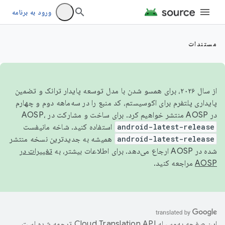
ورود به برنامه
مستندات
از سال ۲۰۲۶، برای همسو شدن با مدل توسعه پایدار ترانک و تضمین
پایداری پلتفرم برای اکوسیستم، کد منبع را در سه‌ماهه دوم و چهارم
در AOSP منتشر خواهیم کرد. برای ساخت و مشارکت در AOSP،
android-latest-release
استفاده کنید. شاخه مانیفست
android-latest-release
همیشه به جدیدترین نسخه منتشر
شده در AOSP ارجاع می‌دهد. برای اطلاعات بیشتر، به
تغییرات در
AOSP
مراجعه کنید.
این صفحه به‌وسیله
ترجمه شده است.